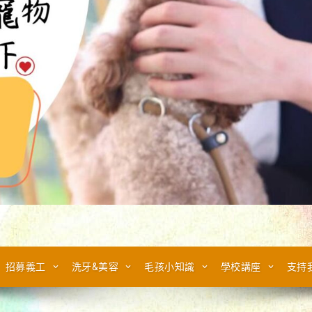
招募義工
洗牙&美容
毛孩小知識
學校講座
支持