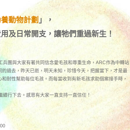
助養動物計劃
」，
費用及日常開支，讓牠們重過新生！
工兵團與大家有著共同信念愛毛孩和尊重生命，ARC作為中轉站
同的過去，昨天已逝，明天未知，珍惜今天，把握當下，才是最
心和耐性幫助每位毛孩。而每當收到有新毛孩求助個案接手時，
們繼續行下去。感恩有大家一直支持一直信任！
00