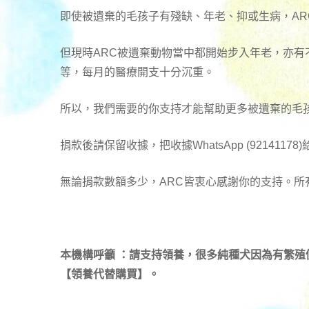
即使被遺棄的毛孩子有殘缺、年老、抑或生病，A
但現時ARC被遺棄動物當中都開始步入年老，亦
等，每月的醫療開支十分沉重。
所以，我們需要的你支持才能幫助更多被遺棄的毛
捐款後請保留收據，把收據WhatsApp (92141178
無論捐款數額多少，ARC皆衷心感謝你的支持。所
本機構呼籲 ：請支持領養，很多純種犬因為有繁
【領養代替購買】。