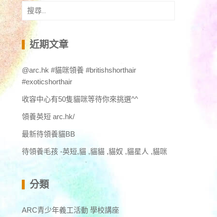
搜
尋
關
鍵
近期文章
字:
@arc.hk #貓咪領養 #britishshorthair
#exoticshorthair
收容中心有50隻貓咪等待你來挑選^^
領養英短 arc.hk/
最新待領養貓BB
待領養毛孩 -英短,貓 ,貓貓 ,貓奴 ,貓星人 ,貓咪
分類
ARC青少年義工活動 學校講座