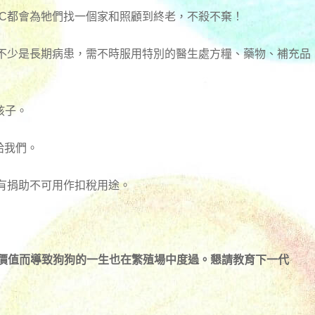
RC都會為牠們找一個家和照顧到終老，不殺不棄！
有不少是長期病患，需不時服用特別的醫生處方糧、藥物、補充品
孩子。
)給我們。
有捐助不可用作扣稅用途。
殖價值而導致狗狗的一生也在繁殖場中度過。懇請教育下一代