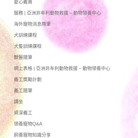
愛心義賣
服務 | 亞洲非牟利動物救援 – 動物領養中心
海外寵物消息隋筆
犬訓練課程
犬隻訓練課程
獸醫隨筆
網上表格 | 亞洲非牟利動物救援 – 動物領養中心
義工獎勵計劃
義工隨筆
講坐
資深義工
領養寵物Q&A
飼養寵物知識分享