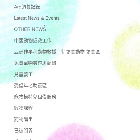
Arc領養記錄
Latest News & Events
OTHER NEWS
中國動物拯救工作
亞洲非牟利動物救援 – 待領養動物 領養區
免費寵物美容班記錄
兒童義工
受傷年老助養區
寵物模特兒租借服務
寵物課程
寵物講坐
已被領養