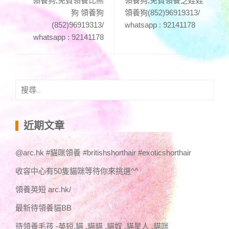
領養狗,免費領養比熊
領養狗,免費領養芝娃娃
狗 領養狗
領養狗(852)96919313/
(852)96919313/
whatsapp : 92141178
whatsapp : 92141178
搜
尋
關
鍵
近期文章
字:
@arc.hk #貓咪領養 #britishshorthair #exoticshorthair
收容中心有50隻貓咪等待你來挑選^^
領養英短 arc.hk/
最新待領養貓BB
待領養毛孩 -英短,貓 ,貓貓 ,貓奴 ,貓星人 ,貓咪