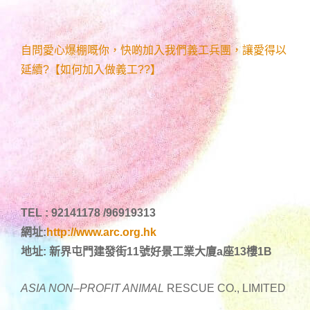
自問愛心爆棚嘅你，快啲加入我們義工兵團，讓愛得以
延續?【如何加入做義工??】
TEL : 92141178 /96919313
網址:
http://www.arc.org.hk
地址: 新界屯門建發街11號好景工業大廈a座13樓1B
ASIA NON
–
PROFIT ANIMAL
RESCUE CO., LIMITED