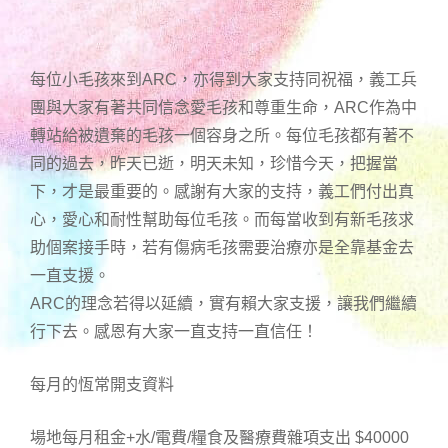
每位小毛孩來到ARC，亦得到大家支持同祝福，義工兵
團與大家有著共同信念愛毛孩和尊重生命，ARC作為中
轉站給被遺棄的毛孩一個容身之所。每位毛孩都有著不
同的過去，昨天已逝，明天未知，珍惜今天，把握當
下，才是最重要的。感謝有大家的支持，義工們付出真
心，愛心和耐性幫助每位毛孩。而每當收到有新毛孩求
助個案接手時，若有傷病毛孩需要治療亦是全靠基金去
一直支援。
ARC的理念若得以延續，實有賴大家支援，讓我們繼續
行下去。感恩有大家一直支持一直信任！
每月的恆常開支資料
場地每月租金+水/電費/糧食及醫療費雜項支出 $40000