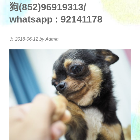
狗(852)96919313/
whatsapp : 92141178
2018-06-12
by
Admin