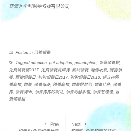
亞洲非牟利動物
救援
有限公司
Posted in
已被領養
Tagged
adoption
,
pet adoption
,
petadoption
,
免費領養狗
,
免費領養貓2017
,
免費領養貴婦狗
,
動物領養
,
寵物收養
,
寵物領
養
,
寵物領養日
,
狗狗領養日2017
,
狗狗領養日2018
,
請支持領
養寵物
,
領養
,
領養哥基
,
領養寵物
,
領養松鼠狗
,
領養比熊
,
領養
狗
,
領養狗bb
,
領養狗狗的網站
,
領養約瑟爹理
,
領養芝娃娃
,
香
港領養貓
Prev
Next