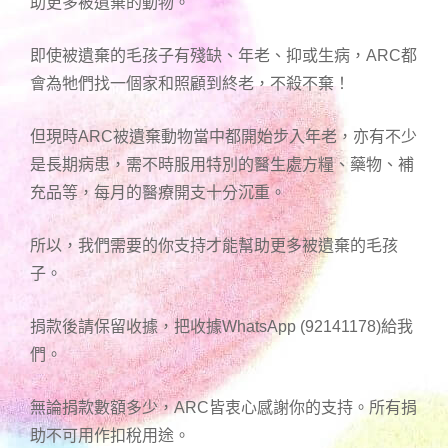
助更多被遺棄的動物。
即使被遺棄的毛孩子有殘缺、年老、抑或生病，ARC都
會為牠們找一個家和照顧到終老，不殺不棄！
但現時ARC被遺棄動物當中都開始步入年老，亦有不少
是長期病患，需不時服用特別的醫生處方糧、藥物、補
充品等，每月的醫療開支十分沉重。
所以，我們需要的你支持才能幫助更多被遺棄的毛孩
子。
捐款後請保留收據，把收據WhatsApp (92141178)給我
們。
無論捐款數額多少，ARC皆衷心感謝你的支持。所有捐
助不可用作扣稅用途。