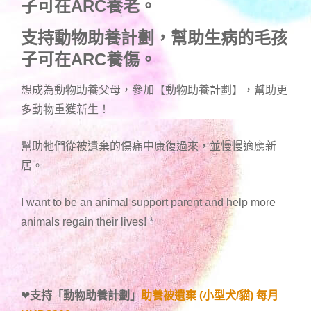
子可在ARC養老。
支持動物助養計劃，幫助生病的毛孩
子可在ARC養傷。
想成為動物助養父母，參加【動物助養計劃】，幫助更
多動物重獲新生！
幫助牠們從被遺棄的傷痛中康復過來，並慢慢適應新
居。
I want to be an animal support parent and help more
animals regain their lives!
*
❤
支持「
動物助養計劃
」
助養被遺棄 (小型犬/貓) 每月