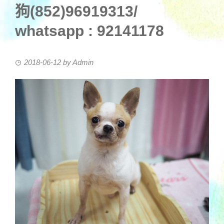
狗(852)96919313/
whatsapp : 92141178
2018-06-12
by
Admin