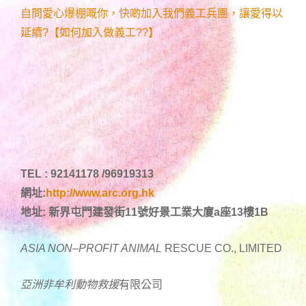
自問愛心爆棚嘅你，快啲加入我們義工兵團，讓愛得以
延續?【如何加入做義工??】
TEL : 92141178 /96919313
網址:
http://www.arc.org.hk
地址: 新界屯門建發街11號好景工業大廈a座13樓1B
ASIA NON
–
PROFIT ANIMAL
RESCUE CO., LIMITED
亞洲非牟利動物
救援
有限公司