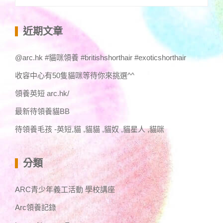
尋
關
鍵
近期文章
字:
@arc.hk #貓咪領養 #britishshorthair #exoticshorthair
收容中心有50隻貓咪等待你來挑選^^
領養英短 arc.hk/
最新待領養貓BB
待領養毛孩 -英短,貓 ,貓貓 ,貓奴 ,貓星人 ,貓咪
分類
ARC青少年義工活動 學校講座
Arc領養記錄