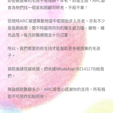
即使被遺棄的毛孩子有殘缺、年老、抑或生病，ARC都
會為牠們找一個家和照顧到終老，不殺不棄！
但現時ARC被遺棄動物當中都開始步入年老，亦有不少
是長期病患，需不時服用特別的醫生處方糧、藥物、補
充品等，每月的醫療開支十分沉重。
所以，我們需要的你支持才能幫助更多被遺棄的毛孩
子。
捐款後請保留收據，把收據WhatsApp (92141178)給我
們。
無論捐款數額多少，ARC皆衷心感謝你的支持。所有捐
助不可用作扣稅用途。