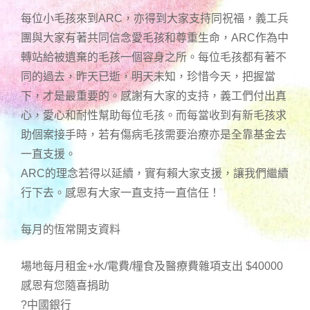
每位小毛孩來到ARC，亦得到大家支持同祝福，義工兵
團與大家有著共同信念愛毛孩和尊重生命，ARC作為中
轉站給被遺棄的毛孩一個容身之所。每位毛孩都有著不
同的過去，昨天已逝，明天未知，珍惜今天，把握當
下，才是最重要的。感謝有大家的支持，義工們付出真
心，愛心和耐性幫助每位毛孩。而每當收到有新毛孩求
助個案接手時，若有傷病毛孩需要治療亦是全靠基金去
一直支援。
ARC的理念若得以延續，實有賴大家支援，讓我們繼續
行下去。感恩有大家一直支持一直信任！
每月的恆常開支資料
場地每月租金+水/電費/糧食及醫療費雜項支出 $40000
感恩有您隨喜捐助
?中國銀行