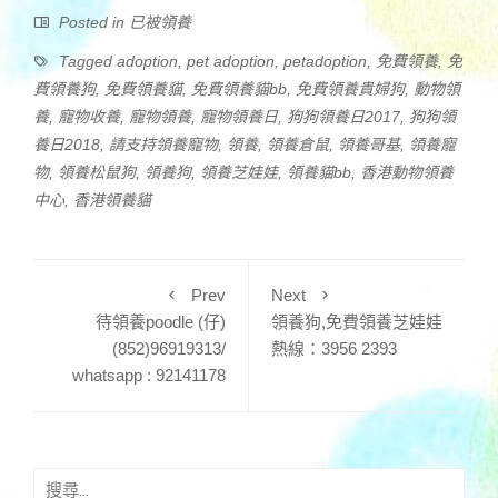
Posted in
已被領養
Tagged
adoption
,
pet adoption
,
petadoption
,
免費領養
,
免
費領養狗
,
免費領養貓
,
免費領養貓bb
,
免費領養貴婦狗
,
動物領
養
,
寵物收養
,
寵物領養
,
寵物領養日
,
狗狗領養日2017
,
狗狗領
養日2018
,
請支持領養寵物
,
領養
,
領養倉鼠
,
領養哥基
,
領養寵
物
,
領養松鼠狗
,
領養狗
,
領養芝娃娃
,
領養貓bb
,
香港動物領養
中心
,
香港領養貓
Prev
Next
待領養poodle (仔)
領養狗,免費領養芝娃娃
(852)96919313/
熱線：3956 2393
whatsapp : 92141178
搜