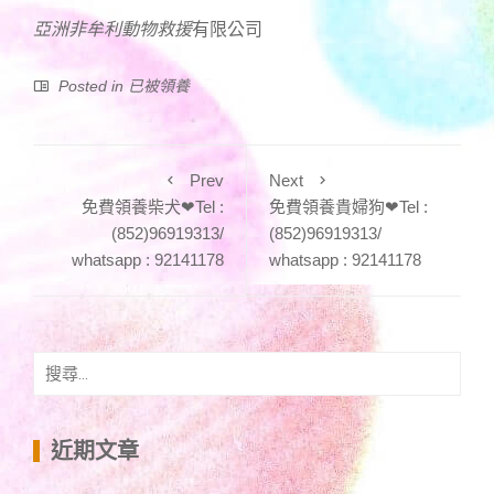
亞洲非牟利動物
救援
有限公司
Posted in
已被領養
Prev
Next
免費領養柴犬❤Tel :
免費領養貴婦狗❤Tel :
(852)96919313/
(852)96919313/
whatsapp : 92141178
whatsapp : 92141178
搜
尋
關
鍵
近期文章
字: