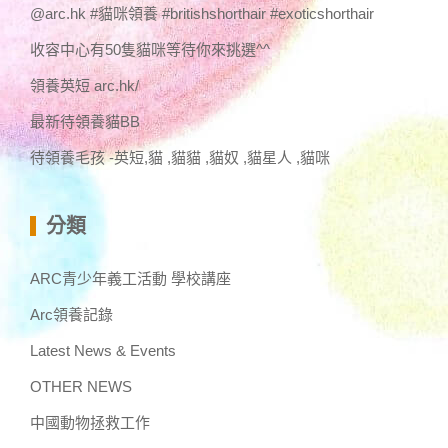
@arc.hk #貓咪領養 #britishshorthair #exoticshorthair
收容中心有50隻貓咪等待你來挑選^^
領養英短 arc.hk/
最新待領養貓BB
待領養毛孩 -英短,貓 ,貓貓 ,貓奴 ,貓星人 ,貓咪
分類
ARC青少年義工活動 學校講座
Arc領養記錄
Latest News & Events
OTHER NEWS
中國動物拯救工作