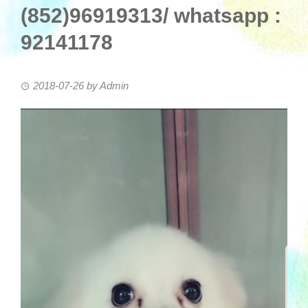
(852)96919313/ whatsapp :
92141178
2018-07-26
by
Admin