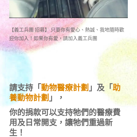
【義工兵團 招募】 只要你有愛心、熱誠、我地隨時歡
迎你加入！如果你有愛，請加入義工兵團
請支持「
動物醫療計劃
」及「
助
養動物計劃
」，
你的捐款可以支持牠們的醫療費
用及日常開支，讓牠們重過新
生！