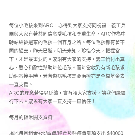
每位小毛孩來到ARC，亦得到大家支持同祝福，義工兵
團與大家有著共同信念愛毛孩和尊重生命，ARC作為中
轉站給被遺棄的毛孩一個容身之所。每位毛孩都有著不
同的過去，昨天已逝，明天未知，珍惜今天，把握當
下，才是最重要的。感謝有大家的支持，義工們付出真
心，愛心和耐性幫助每位毛孩。而每當收到有新毛孩求
助個案接手時，若有傷病毛孩需要治療亦是全靠基金去
一直支援。
ARC的理念若得以延續，實有賴大家支援，讓我們繼續
行下去。感恩有大家一直支持一直信任！
每月的恆常開支資料
場地每月租金+水/電費/糧食及醫療費雜項支出 $40000