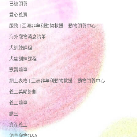
已被領養
愛心義賣
服務 | 亞洲非牟利動物救援 – 動物領養中心
海外寵物消息隋筆
犬訓練課程
犬隻訓練課程
獸醫隨筆
網上表格 | 亞洲非牟利動物救援 – 動物領養中心
義工獎勵計劃
義工隨筆
講坐
資深義工
領養寵物Q&A