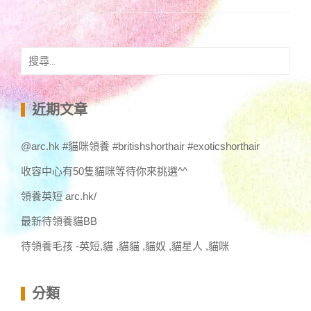
搜
尋
關
鍵
近期文章
字:
@arc.hk #貓咪領養 #britishshorthair #exoticshorthair
收容中心有50隻貓咪等待你來挑選^^
領養英短 arc.hk/
最新待領養貓BB
待領養毛孩 -英短,貓 ,貓貓 ,貓奴 ,貓星人 ,貓咪
分類