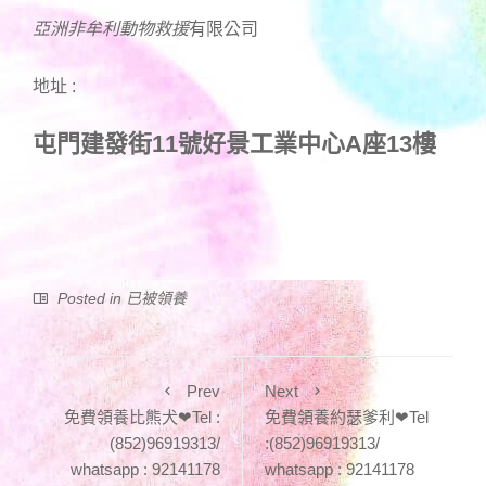
亞洲非牟利動物
救援
有限公司
地址 :
屯門建發街11號好景工業中心A座13樓
Posted in
已被領養
Prev
Next
免費領養比熊犬❤Tel :
免費領養約瑟爹利❤Tel
(852)96919313/
:(852)96919313/
whatsapp : 92141178
whatsapp : 92141178