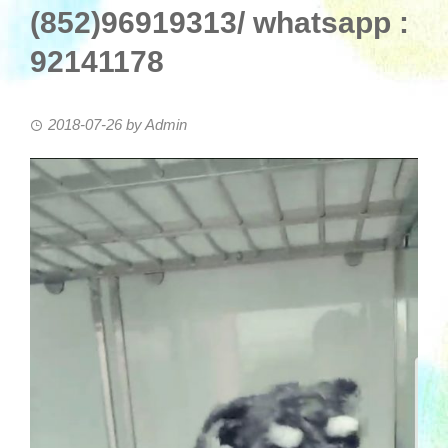
(852)96919313/ whatsapp :
92141178
2018-07-26
by
Admin