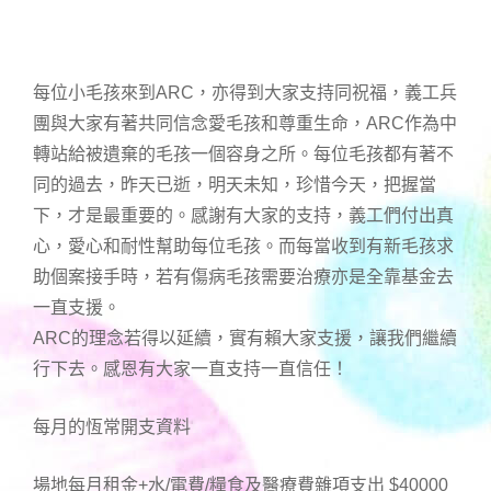
每位小毛孩來到ARC，亦得到大家支持同祝福，義工兵
團與大家有著共同信念愛毛孩和尊重生命，ARC作為中
轉站給被遺棄的毛孩一個容身之所。每位毛孩都有著不
同的過去，昨天已逝，明天未知，珍惜今天，把握當
下，才是最重要的。感謝有大家的支持，義工們付出真
心，愛心和耐性幫助每位毛孩。而每當收到有新毛孩求
助個案接手時，若有傷病毛孩需要治療亦是全靠基金去
一直支援。
ARC的理念若得以延續，實有賴大家支援，讓我們繼續
行下去。感恩有大家一直支持一直信任！
每月的恆常開支資料
場地每月租金+水/電費/糧食及醫療費雜項支出 $40000