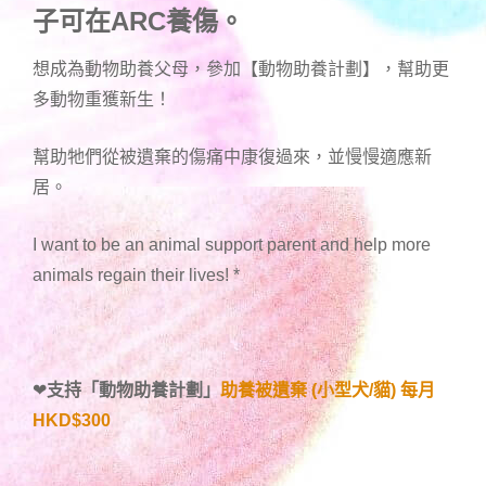
子可在ARC養傷。
想成為動物助養父母，參加【動物助養計劃】，幫助更
多動物重獲新生！
幫助牠們從被遺棄的傷痛中康復過來，並慢慢適應新
居。
I want to be an animal support parent and help more
animals regain their lives!
*
❤
支持「
動物助養計劃
」
助養被遺棄 (小型犬/貓) 每月
HKD$300