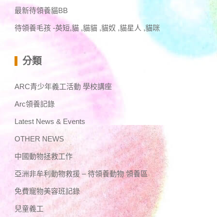
最新待領養貓BB
待領養毛孩 -英短,貓 ,貓貓 ,貓奴 ,貓星人 ,貓咪
分類
ARC青少年義工活動 學校講座
Arc領養記錄
Latest News & Events
OTHER NEWS
中國動物拯救工作
亞洲非牟利動物救援 – 待領養動物 領養區
免費寵物美容班記錄
兒童義工