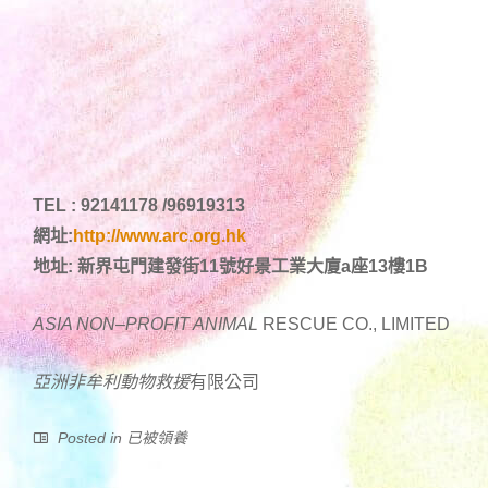
TEL : 92141178 /96919313
網址:
http://www.arc.org.hk
地址: 新界屯門建發街11號好景工業大廈a座13樓1B
ASIA NON
–
PROFIT ANIMAL
RESCUE CO., LIMITED
亞洲非牟利動物
救援
有限公司
Posted in
已被領養