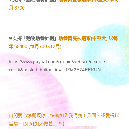
月
$700
❤
支持「
動物助養計劃
」
助養兩隻被遺棄(中型犬) 以每
年
$8400 (每月700X12月)
https://www.paypal.com/cgi-bin/webscr?cmd=_s-
xclick&hosted_button_id=UJZM2E24EEKUN
自問愛心爆棚嘅你，快啲加入我們義工兵團，讓愛得以
延續?【如何加入做義工??】