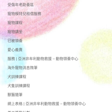
受傷年老助養區
寵物模特兒租借服務
寵物課程
寵物講坐
已被領養
愛心義賣
服務 | 亞洲非牟利動物救援 – 動物領養中心
海外寵物消息隋筆
犬訓練課程
犬隻訓練課程
獸醫隨筆
網上表格 | 亞洲非牟利動物救援 – 動物領養中心