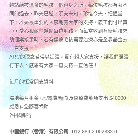
轉站給被遺棄的毛孩一個容身之所。每位毛孩都有著不
同的過去，昨天已逝，明天未知，珍惜今天，把握當
下，才是最重要的。感謝有大家的支持，義工們付出真
心，愛心和耐性幫助每位毛孩。而每當收到有新毛孩求
助個案接手時，若有傷病毛孩需要治療亦是全靠基金去
一直支援。
ARC的理念若得以延續，實有賴大家支援，讓我們繼續
行下去。感恩有大家一直支持一直信任！
每月的恆常開支資料
場地每月租金+水/電費/糧食及醫療費雜項支出 $40000
感恩有您隨喜捐助
?中國銀行
中國銀行（香港）有限公司
: 012-889-2-002833-0