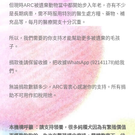
但現時ARC被遺棄動物當中都開始步入年老，亦有不少
是長期病患，需不時服用特別的醫生處方糧、藥物、補
充品等，每月的醫療開支十分沉重。
所以，我們需要的你支持才能幫助更多被遺棄的毛孩
子。
捐款後請保留收據，把收據WhatsApp (92141178)給我
們。
無論捐款數額多少，ARC皆衷心感謝你的支持。所有捐
助不可用作扣稅用途。
本機構呼籲 ：請支持領養，很多純種犬因為有繁殖價值