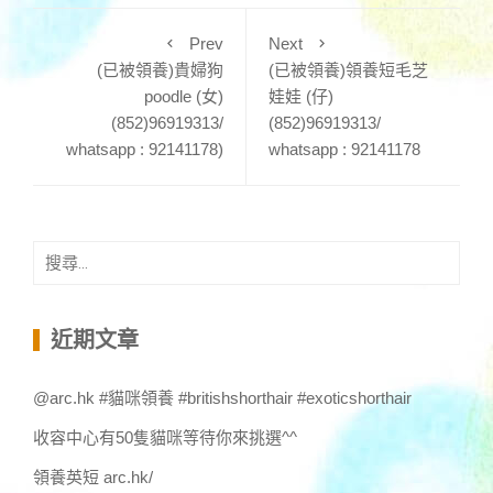
Prev
Next
(已被領養)貴婦狗
(已被領養)領養短毛芝
poodle (女)
娃娃 (仔)
(852)96919313/
(852)96919313/
whatsapp : 92141178)
whatsapp : 92141178
搜
尋
關
鍵
近期文章
字:
@arc.hk #貓咪領養 #britishshorthair #exoticshorthair
收容中心有50隻貓咪等待你來挑選^^
領養英短 arc.hk/