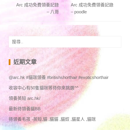
Arc 成功免費領養記錄
Arc 成功免費領養記錄
– 八哥
– poodle
搜
尋
關
鍵
近期文章
字:
@arc.hk #貓咪領養 #britishshorthair #exoticshorthair
收容中心有50隻貓咪等待你來挑選^^
領養英短 arc.hk/
最新待領養貓BB
待領養毛孩 -英短,貓 ,貓貓 ,貓奴 ,貓星人 ,貓咪