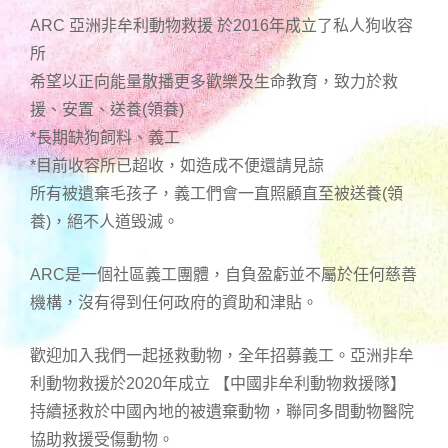
ARC 亞洲非牟利動物救援 於2016年成立了私人狗收容
所
希望以正向能量散播更多歡樂及生命教育，致力於救
援、安置、送養(領養)
*長期缺狗飼料、義工
*目前收容所已超收，如造成不便還請見諒
所有被遺棄毛孩子，義工們會一直照顧直至被送養(領
養)，絕不人道毁滅。
ARC是一個社區義工團體，自負盈虧並不屬於任何慈善
機構，沒有得到任何政府的資助和津貼。
歡迎加入我們一起拯救動物，全年招募義工。亞洲非牟
利動物救援於2020年成立 【中國非牟利動物救援隊】
持續拯救於中國內地的被遺棄動物，聯同多間動物醫院
協助救援受傷動物。