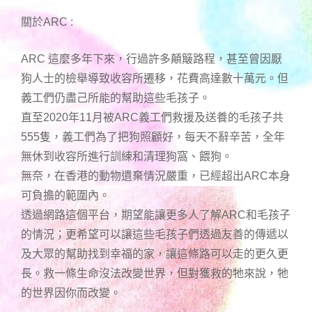
關於ARC :
ARC 這麼多年下來，行過許多顛簸路程，甚至曾因厭
狗人士的檢舉導致收容所遷移，花費高達數十萬元。但
義工們仍盡己所能的幫助這些毛孩子。
直至2020年11月被ARC義工們救援及送養的毛孩子共
555隻，義工們為了把狗照顧好，每天不辭辛苦，全年
無休到收容所進行訓練和清理狗窩、餵狗。
無奈，在香港的動物遺棄情況嚴重，已經超出ARC本身
可負擔的範圍內。
透過網路這個平台，期望能讓更多人了解ARC和毛孩子
的情況；更希望可以讓這些毛孩子們透過友善的傳遞以
及大眾的幫助找到幸福的家，讓這條路可以走的更久更
長。救一條生命沒法改變世界，但對獲救的牠來說，牠
的世界因你而改變。