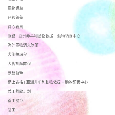
寵物講坐
已被領養
愛心義賣
服務 | 亞洲非牟利動物救援 – 動物領養中心
海外寵物消息隋筆
犬訓練課程
犬隻訓練課程
獸醫隨筆
網上表格 | 亞洲非牟利動物救援 – 動物領養中心
義工獎勵計劃
義工隨筆
講坐