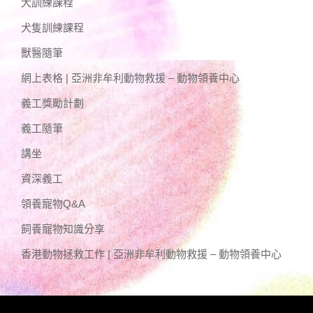
犬訓練課程
犬隻訓練課程
獸醫隨筆
網上表格 | 亞洲非牟利動物救援 – 動物領養中心
義工獎勵計劃
義工隨筆
講坐
資深義工
領養寵物Q&A
飼養寵物知識分享
香港動物拯救工作 | 亞洲非牟利動物救援 – 動物領養中心