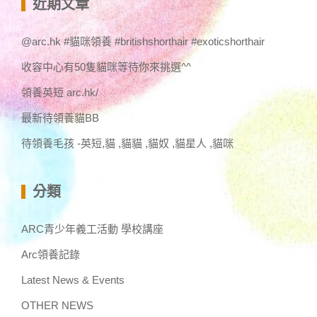
近期文章
字:
@arc.hk #貓咪領養 #britishshorthair #exoticshorthair
收容中心有50隻貓咪等待你來挑選^^
領養英短 arc.hk/
最新待領養貓BB
待領養毛孩 -英短,貓 ,貓貓 ,貓奴 ,貓星人 ,貓咪
分類
ARC青少年義工活動 學校講座
Arc領養記錄
Latest News & Events
OTHER NEWS