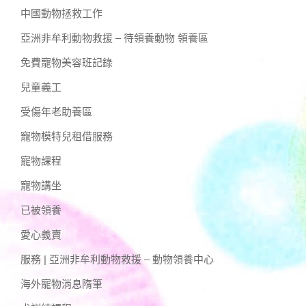
中國動物拯救工作
亞洲非牟利動物救援 – 待領養動物 領養區
免費寵物美容班記錄
兒童義工
受傷年老助養區
寵物模特兒租借服務
寵物課程
寵物講坐
已被領養
愛心義賣
服務 | 亞洲非牟利動物救援 – 動物領養中心
海外寵物消息隋筆