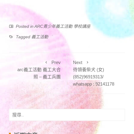
Posted in
ARC青少年義工活動 學校講座
Tagged
義工活動
Prev
Next
arc義工活動 義工大合
待領養柴犬 (女)
照 – 義工兵團
(852)96919313/
whatsapp : 92141178
搜
尋
關
鍵