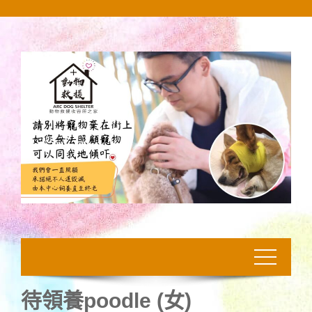
Skip
to
content
待領養poodle (女)