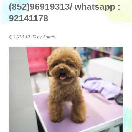
(852)96919313/ whatsapp :
92141178
2018-10-20
by
Admin