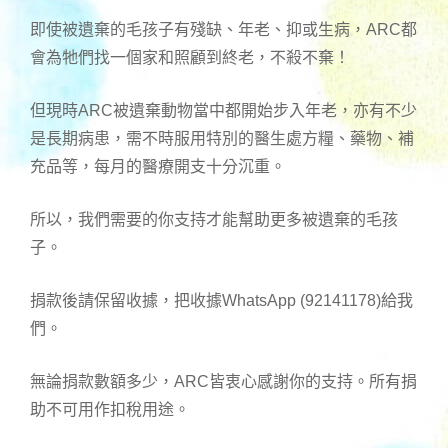
即使被遺棄的毛孩子有殘缺、年老、抑或生病，ARC都
會為牠們找一個家和照顧到終老，不殺不棄！
但現時ARC被遺棄動物當中都開始步入年老，亦有不少
是長期病患，需不時服用特別的醫生處方糧、藥物、補
充品等，每月的醫療開支十分沉重。
所以，我們需要的你支持才能幫助更多被遺棄的毛孩
子。
捐款後請保留收據，把收據WhatsApp (92141178)給我
們。
無論捐款數額多少，ARC皆衷心感謝你的支持。所有捐
助不可用作扣稅用途。