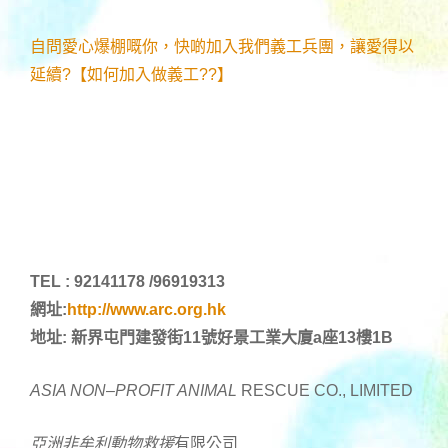
自問愛心爆棚嘅你，快啲加入我們義工兵團，讓愛得以
延續?【如何加入做義工??】
TEL : 92141178 /96919313
網址:
http://www.arc.org.hk
地址: 新界屯門建發街11號好景工業大廈a座13樓1B
ASIA NON
–
PROFIT ANIMAL
RESCUE CO., LIMITED
亞洲非牟利動物
救援
有限公司