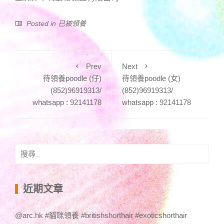
Posted in
已被領養
Prev
Next
待領養poodle (仔)
待領養poodle (女)
(852)96919313/
(852)96919313/
whatsapp : 92141178
whatsapp : 92141178
搜
尋
關
鍵
近期文章
字:
@arc.hk #貓咪領養 #britishshorthair #exoticshorthair