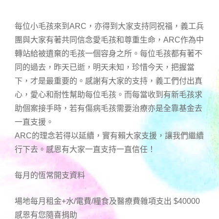
每位小毛孩來到ARC，亦得到大家支持同祝福，義工兵
團與大家有著共同信念愛毛孩和尊重生命，ARC作為中
轉站給被遺棄的毛孩一個容身之所。每位毛孩都有著不
同的過去，昨天已逝，明天未知，珍惜今天，把握當
下，才是最重要的。感謝有大家的支持，義工們付出真
心，愛心和耐性幫助每位毛孩。而每當收到有新毛孩求
助個案接手時，若有傷病毛孩需要治療亦是全靠基金去
一直支援。
ARC的理念若得以延續，實有賴大家支援，讓我們繼續
行下去。感恩有大家一直支持一直信任！
每月的恆常開支資料
場地每月租金+水/電費/糧食及醫療費雜項支出 $40000
感恩有您隨喜捐助