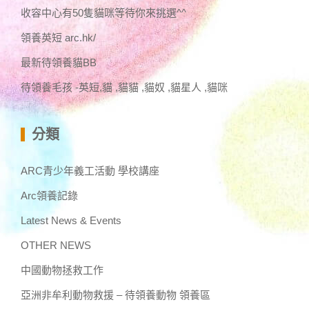
收容中心有50隻貓咪等待你來挑選^^
領養英短 arc.hk/
最新待領養貓BB
待領養毛孩 -英短,貓 ,貓貓 ,貓奴 ,貓星人 ,貓咪
分類
ARC青少年義工活動 學校講座
Arc領養記錄
Latest News & Events
OTHER NEWS
中國動物拯救工作
亞洲非牟利動物救援 – 待領養動物 領養區