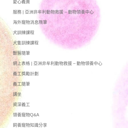
愛心義賣
服務 | 亞洲非牟利動物救援 – 動物領養中心
海外寵物消息隋筆
犬訓練課程
犬隻訓練課程
獸醫隨筆
網上表格 | 亞洲非牟利動物救援 – 動物領養中心
義工獎勵計劃
義工隨筆
講坐
資深義工
領養寵物Q&A
飼養寵物知識分享