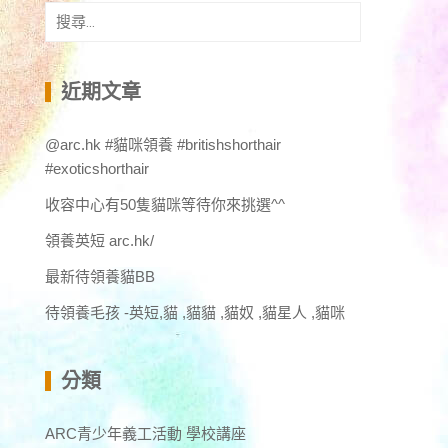
搜
尋
關
鍵
近期文章
字:
@arc.hk #貓咪領養 #britishshorthair
#exoticshorthair
收容中心有50隻貓咪等待你來挑選^^
領養英短 arc.hk/
最新待領養貓BB
待領養毛孩 -英短,貓 ,貓貓 ,貓奴 ,貓星人 ,貓咪
分類
ARC青少年義工活動 學校講座