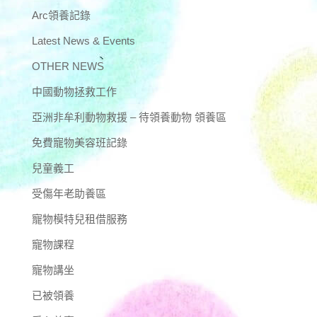
Arc領養記錄
Latest News & Events
OTHER NEWS
中國動物拯救工作
亞洲非牟利動物救援 – 待領養動物 領養區
免費寵物美容班記錄
兒童義工
受傷年老助養區
寵物模特兒租借服務
寵物課程
寵物講坐
已被領養