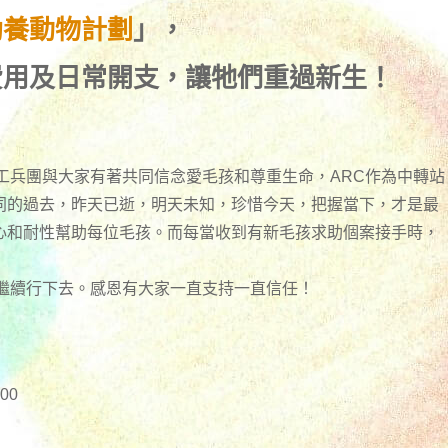
助養動物計劃
」，
費用及日常開支，讓牠們重過新生！
工兵團與大家有著共同信念愛毛孩和尊重生命，ARC作為中轉站
同的過去，昨天已逝，明天未知，珍惜今天，把握當下，才是最
心和耐性幫助每位毛孩。而每當收到有新毛孩求助個案接手時，
們繼續行下去。感恩有大家一直支持一直信任！
00