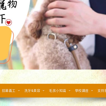
招募義工
洗牙&美容
毛孩小知識
學校講座
支持