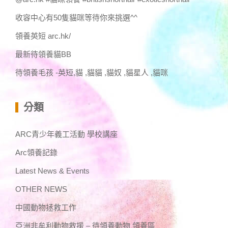
收容中心有50隻貓咪等待你來挑選^^
領養英短 arc.hk/
最新待領養貓BB
待領養毛孩 -英短,貓 ,貓貓 ,貓奴 ,貓星人 ,貓咪
分類
ARC青少年義工活動 學校講座
Arc領養記錄
Latest News & Events
OTHER NEWS
中國動物拯救工作
亞洲非牟利動物救援 – 待領養動物 領養區