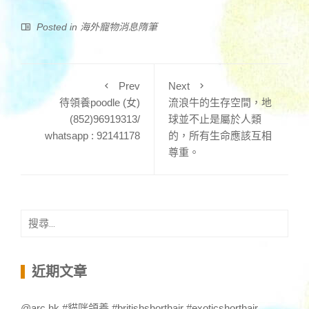
Posted in
海外寵物消息隋筆
Prev
Next
待領養poodle (女)
流浪牛的生存空間，地
(852)96919313/
球並不止是屬於人類
whatsapp : 92141178
的，所有生命應該互相
尊重。
搜
尋
關
鍵
近期文章
字:
@arc.hk #貓咪領養 #britishshorthair #exoticshorthair