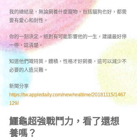
我的總結是，無論飼養什麼寵物，包括貓狗也好，都需
要有愛心和耐性。
你的一刻決定，絕對有可能影響他的一生，建議最好停
一停，諗清楚。
知道他們嘅特質，體積，性格才好飼養，這可以減少不
必要的人造災難。
新聞分享
https://tw.appledaily.com/new/realtime/20181115/1467
129/
鱷龜超強戰鬥力，看了還想
養嗎？