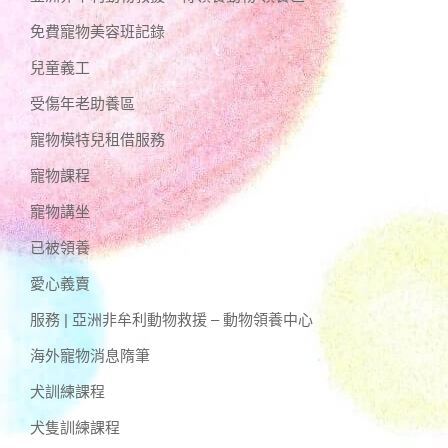
免費寵物美容班記錄
兒童義工
受傷年老助養區
寵物模特兒租借服務
寵物課程
寵物講坐
已被領養
愛心義賣
服務 | 亞洲非牟利動物救援 – 動物領養中心
海外寵物消息隋筆
犬訓練課程
犬隻訓練課程