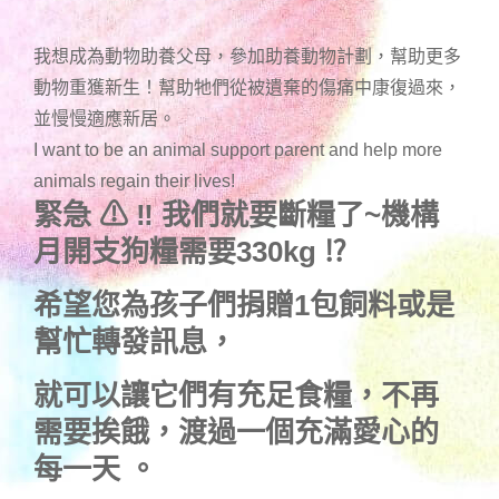
我想成為動物助養父母，參加助養動物計劃，幫助更多
動物重獲新生！幫助牠們從被遺棄的傷痛中康復過來，
並慢慢適應新居。
I want to be an animal support parent and help more
animals regain their lives!
緊急
⚠
‼
我們就要斷糧了~機構
月開支
狗糧
需要330kg
⁉
希望您為孩子們捐贈1包飼料或是
幫忙轉發訊息，
就可以讓它們有充足食糧，不再
需要挨餓，渡過一個充滿愛心的
每一天 。