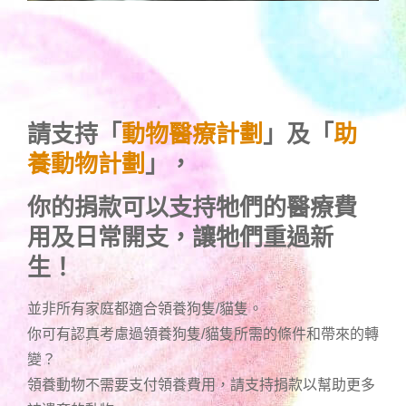
請支持「
動物醫療計劃
」及「
助
養動物計劃
」，
你的捐款可以支持牠們的醫療費
用及日常開支，讓牠們重過新
生！
並非所有家庭都適合領養狗隻/貓隻。
你可有認真考慮過領養狗隻/貓隻所需的條件和帶來的轉
變？
領養動物不需要支付領養費用，請支持捐款以幫助更多