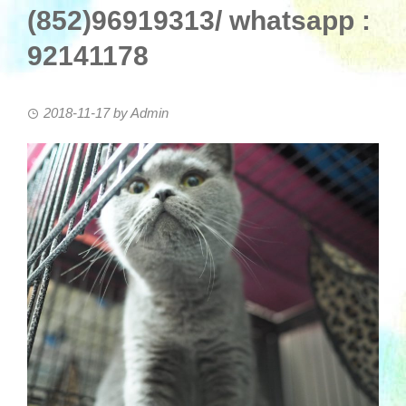
(852)96919313/ whatsapp :
92141178
2018-11-17
by
Admin