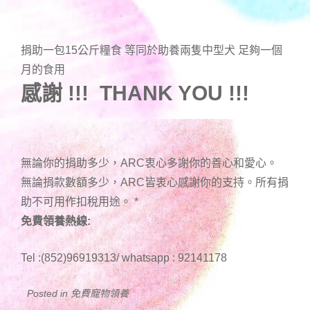
捐助一包15公斤糧食 等同於助養兩隻中型犬 足夠一個
月的食用
感謝 !!! THANK YOU !!!
無論你的捐助多少，ARC衷心多謝你的善心和愛心。
無論捐款數額多少，ARC皆衷心感謝你的支持。所有捐
助不可用作扣稅用途。
*
免費領養熱線:
Tel :(852)96919313/ whatsapp : 92141178
Posted in
免費寵物領養