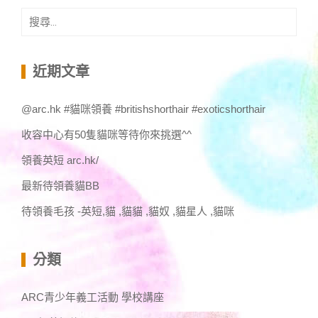
搜
尋
關
鍵
近期文章
字:
@arc.hk #貓咪領養 #britishshorthair #exoticshorthair
收容中心有50隻貓咪等待你來挑選^^
領養英短 arc.hk/
最新待領養貓BB
待領養毛孩 -英短,貓 ,貓貓 ,貓奴 ,貓星人 ,貓咪
分類
ARC青少年義工活動 學校講座