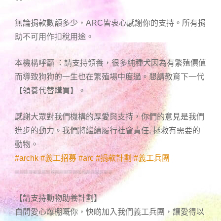
無論捐款數額多少，ARC皆衷心感謝你的支持。所有捐
助不可用作扣稅用途。
本機構呼籲 ：請支持領養，很多純種犬因為有繁殖價值
而導致狗狗的一生也在繁殖場中度過。懇請教育下一代
【領養代替購買】。
感謝大眾對我們機構的厚愛與支持，你們的意見是我們
進步的動力。我們將繼續履行社會責任, 拯救有需要的
動物。
#
archk
#
義工招募
#
arc
#
捐款計劃
#
義工兵團
======================
【請支持動物助養計劃】
自問愛心爆棚嘅你，快啲加入我們義工兵團，讓愛得以