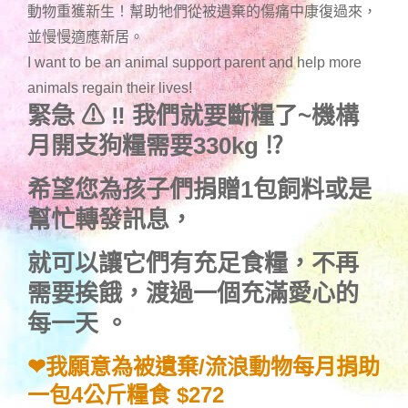
動物重獲新生！幫助牠們從被遺棄的傷痛中康復過來，
並慢慢適應新居。
I want to be an animal support parent and help more
animals regain their lives!
緊急
⚠
‼
我們就要斷糧了~機構
月開支
狗糧
需要330kg
⁉
希望您為孩子們捐贈1包飼料或是
幫忙轉發訊息，
就可以讓它們有充足食糧，不再
需要挨餓，渡過一個充滿愛心的
每一天 。
❤我願意為被遺棄/流浪動物每月捐助
一包4公斤糧食 $272