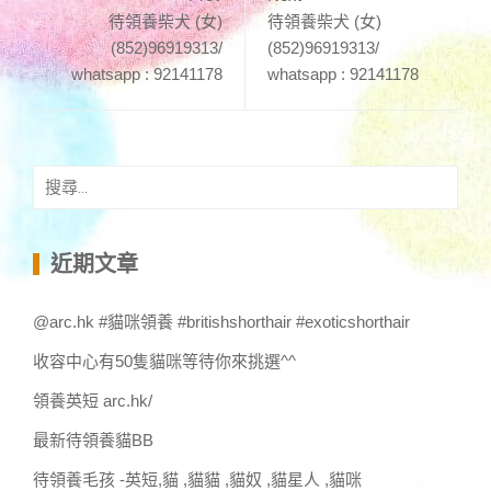
待領養柴犬 (女)
待領養柴犬 (女)
(852)96919313/
(852)96919313/
whatsapp : 92141178
whatsapp : 92141178
搜
尋
關
鍵
近期文章
字:
@arc.hk #貓咪領養 #britishshorthair #exoticshorthair
收容中心有50隻貓咪等待你來挑選^^
領養英短 arc.hk/
最新待領養貓BB
待領養毛孩 -英短,貓 ,貓貓 ,貓奴 ,貓星人 ,貓咪