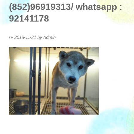
(852)96919313/ whatsapp :
92141178
2018-11-21
by
Admin