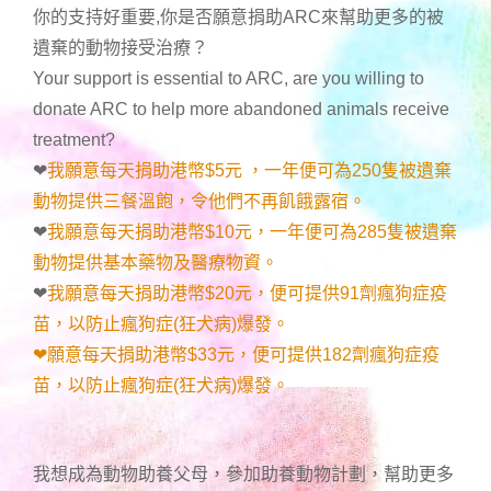
你的支持好重要,你是否願意捐助ARC來幫助更多的被
遺棄的動物接受治療？
Your support is essential to ARC, are you willing to
donate ARC to help more abandoned animals receive
treatment?
❤
我願意每天捐助港幣$5元 ，一年便可為250隻被遺棄
動物提供三餐溫飽，令他們不再飢餓露宿。
❤
我願意每天捐助港幣$10元，一年便可為285隻被遺棄
動物提供基本藥物及醫療物資。
❤
我願意每天捐助港幣$20元，便可提供91劑瘋狗症疫
苗，以防止瘋狗症(狂犬病)爆發。
❤願意每天捐助港幣$33元，便可提供182劑瘋狗症疫
苗，以防止瘋狗症(狂犬病)爆發。
我想成為動物助養父母，參加助養動物計劃，幫助更多