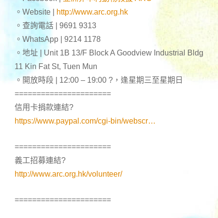
。Website |
http://www.arc.org.hk
。查詢電話 | 9691 9313
。WhatsApp | 9214 1178
。地址 | Unit 1B 13/F Block A Goodview Industrial Bldg
11 Kin Fat St, Tuen Mun
。開放時段 | 12:00 – 19:00
?
，逢星期三至星期日
======================
信用卡捐款連結
?
https://www.paypal.com/cgi-bin/webscr…
======================
義工招募連結
?
http://www.arc.org.hk/volunteer/
======================