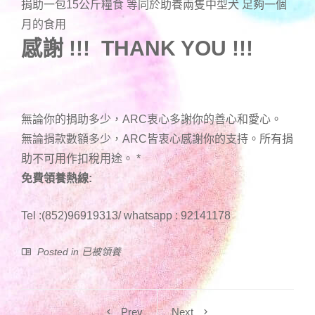
捐助一包15公斤糧食 等同於助養兩隻中型犬 足夠一個
月的食用
感謝 !!! THANK YOU !!!
無論你的捐助多少，ARC衷心多謝你的善心和愛心。
無論捐款數額多少，ARC皆衷心感謝你的支持。所有捐
助不可用作扣稅用途。
*
免費領養熱線:
Tel :(852)96919313/ whatsapp : 92141178
Posted in
已被領養
Prev
Next