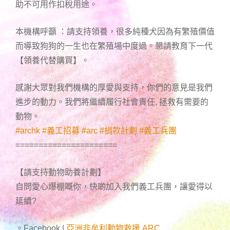
助不可用作扣稅用途。
本機構呼籲 ：請支持領養，很多純種犬因為有繁殖價值
而導致狗狗的一生也在繁殖場中度過。懇請教育下一代
【領養代替購買】。
感謝大眾對我們機構的厚愛與支持，你們的意見是我們
進步的動力。我們將繼續履行社會責任, 拯救有需要的
動物。
#
archk
#
義工招募
#
arc
#
捐款計劃
#
義工兵團
======================
【請支持動物助養計劃】
自問愛心爆棚嘅你，快啲加入我們義工兵團，讓愛得以
延續
?
。Facebook |
亞洲非牟利動物救援 ARC