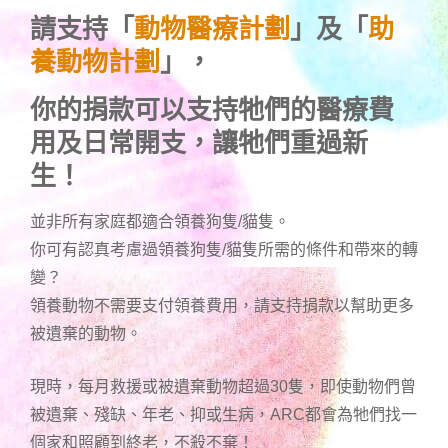
請支持「
動物醫療計劃
」及「
助
養動物計劃
」，
你的捐款可以支持牠們的醫療費
用及日常開支，讓牠們重過新
生！
並非所有家庭都適合領養狗隻/貓隻。
你可有認真考慮過領養狗隻/貓隻所需的條件和帶來的轉
變？
領養動物不需要支付領養費用，請支持捐款以幫助更多
被遺棄的動物。
現時，每月救援或被遺棄動物超過30隻，即使動物們曾
被遺棄、殘缺、年老、抑或生病，ARC都會為牠們找一
個家和照顧到終老，不殺不棄！