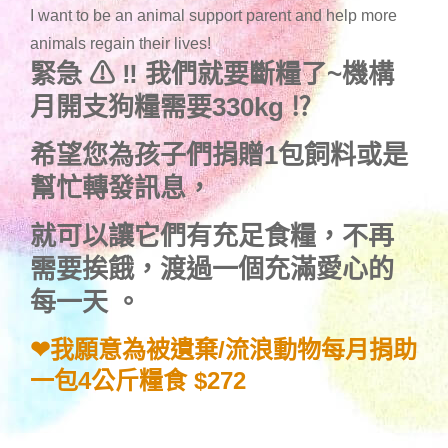
I want to be an animal support parent and help more
animals regain their lives!
緊急
⚠
‼
我們就要斷糧了~機構
月開支
狗糧
需要330kg
⁉
希望您為孩子們捐贈1包飼料或是
幫忙轉發訊息，
就可以讓它們有充足食糧，不再
需要挨餓，渡過一個充滿愛心的
每一天 。
❤我願意為被遺棄/流浪動物每月捐助
一包4公斤糧食 $272