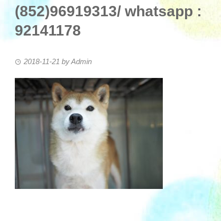
(852)96919313/ whatsapp :
92141178
2018-11-21
by
Admin