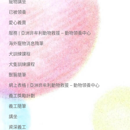
寵物講坐
已被領養
愛心義賣
服務 | 亞洲非牟利動物救援 – 動物領養中心
海外寵物消息隋筆
犬訓練課程
犬隻訓練課程
獸醫隨筆
網上表格 | 亞洲非牟利動物救援 – 動物領養中心
義工獎勵計劃
義工隨筆
講坐
資深義工