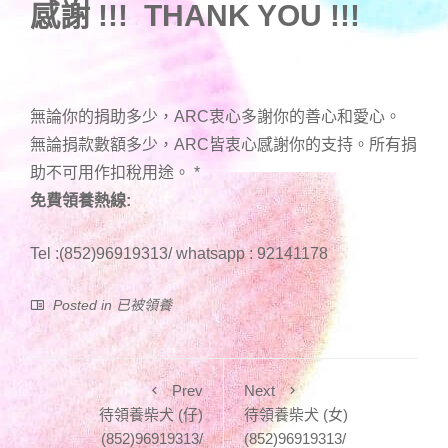
感謝 !!! THANK YOU !!!
無論你的捐助多少，ARC衷心多謝你的善心和愛心。
無論捐款數額多少，ARC皆衷心感謝你的支持。所有捐
助不可用作扣稅用途。
*
免費領養熱線:
Tel :(852)96919313/ whatsapp : 92141178
Posted in
已被領養
Prev
Next
待領養柴犬 (仔)
待領養柴犬 (女)
(852)96919313/
(852)96919313/