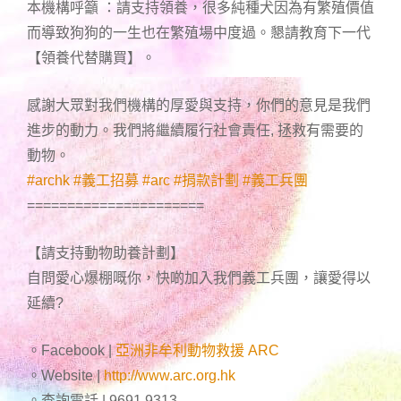
本機構呼籲 ：請支持領養，很多純種犬因為有繁殖價值
而導致狗狗的一生也在繁殖場中度過。懇請教育下一代
【領養代替購買】。
感謝大眾對我們機構的厚愛與支持，你們的意見是我們
進步的動力。我們將繼續履行社會責任, 拯救有需要的
動物。
#
archk
#
義工招募
#
arc
#
捐款計劃
#
義工兵團
======================
【請支持動物助養計劃】
自問愛心爆棚嘅你，快啲加入我們義工兵團，讓愛得以
延續
?
。Facebook |
亞洲非牟利動物救援 ARC
。Website |
http://www.arc.org.hk
。查詢電話 | 9691 9313