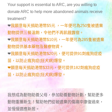
Your support is essential to ARC, are you willing to
donate ARC to help more abandoned animals receive
treatment?
❤
我願意每天捐助港幣$5元 ，一年便可為250隻被遺棄
動物提供三餐溫飽，令他們不再飢餓露宿。
❤
我願意每天捐助港幣$10元，一年便可為285隻被遺棄
動物提供基本藥物及醫療物資。
❤
我願意每天捐助港幣$20元，便可提供91劑瘋狗症疫
苗，以防止瘋狗症(狂犬病)爆發。
❤願意每天捐助港幣$33元，便可提供182劑瘋狗症疫
苗，以防止瘋狗症(狂犬病)爆發。
我想成為動物助養父母，參加助養動物計劃，幫助更多
動物重獲新生！幫助牠們從被遺棄的傷痛中康復過來，
並慢慢適應新居。