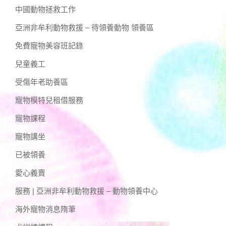
中國動物拯救工作
亞洲非牟利動物救援 – 待領養動物 領養區
免費寵物美容班記錄
兒童義工
受傷年老助養區
寵物模特兒租借服務
寵物課程
寵物講坐
已被領養
愛心義賣
服務 | 亞洲非牟利動物救援 – 動物領養中心
海外寵物消息隋筆