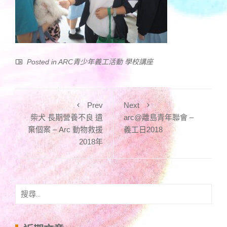
Posted in
ARC青少年義工活動 學校講座
Prev
Next
柴犬 長期營養不良 遺
arc@離島青年聯會 –
棄個案 – Arc 動物救援
義工日2018
2018年
搜
尋
關
鍵