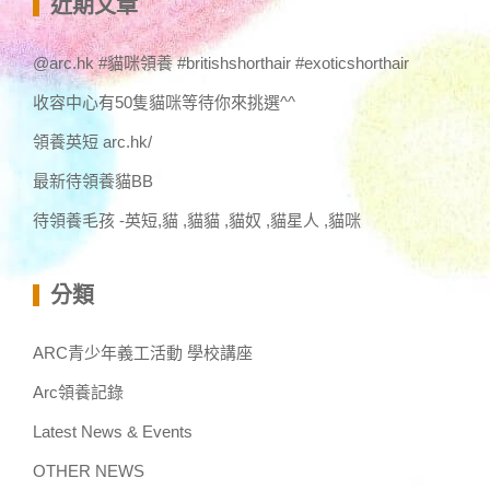
近期文章
字:
@arc.hk #貓咪領養 #britishshorthair #exoticshorthair
收容中心有50隻貓咪等待你來挑選^^
領養英短 arc.hk/
最新待領養貓BB
待領養毛孩 -英短,貓 ,貓貓 ,貓奴 ,貓星人 ,貓咪
分類
ARC青少年義工活動 學校講座
Arc領養記錄
Latest News & Events
OTHER NEWS