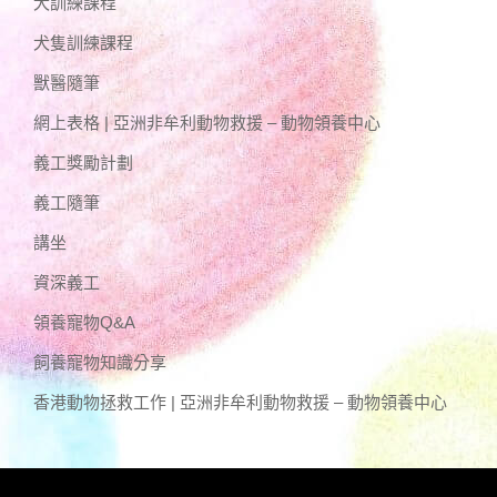
犬訓練課程
犬隻訓練課程
獸醫隨筆
網上表格 | 亞洲非牟利動物救援 – 動物領養中心
義工獎勵計劃
義工隨筆
講坐
資深義工
領養寵物Q&A
飼養寵物知識分享
香港動物拯救工作 | 亞洲非牟利動物救援 – 動物領養中心