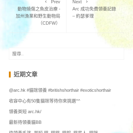
Prev
Next
動物燒傷之魚皮治療 -
Arc 成功免費領養記錄
加州漁業和野生動物局
– 約瑟爹理
（CDFW）
搜
尋
關
鍵
近期文章
字:
@arc.hk #貓咪領養 #britishshorthair #exoticshorthair
收容中心有50隻貓咪等待你來挑選^^
領養英短 arc.hk/
最新待領養貓BB
待領養毛孩 -英短,貓 ,貓貓 ,貓奴 ,貓星人 ,貓咪