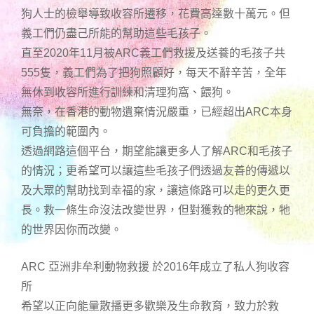
狗人士的檢舉導致收容所遷移，花費高達數十萬元。但
義工們仍盡己所能的幫助這些毛孩子。
直至2020年11月被ARC義工們救援及送養的毛孩子共
555隻，義工們為了把狗照顧好，每天不辭辛苦，全年
無休到收容所進行訓練和清理狗窩、餵狗。
無奈，在香港的動物遺棄情況嚴重，已經超出ARC本身
可負擔的範圍內。
透過網路這個平台，期望能讓更多人了解ARC和毛孩子
的情況；更希望可以讓這些毛孩子們透過友善的傳遞以
及大眾的幫助找到幸福的家，讓這條路可以走的更久更
長。救一條生命沒法改變世界，但對獲救的牠來說，牠
的世界因你而改變。
ARC 亞洲非牟利動物救援 於2016年成立了私人狗收容
所
希望以正向能量散播更多歡樂及生命教育，致力於救