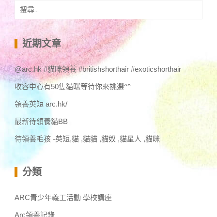
搜
尋
關
鍵
近期文章
字:
@arc.hk #貓咪領養 #britishshorthair #exoticshorthair
收容中心有50隻貓咪等待你來挑選^^
領養英短 arc.hk/
最新待領養貓BB
待領養毛孩 -英短,貓 ,貓貓 ,貓奴 ,貓星人 ,貓咪
分類
ARC青少年義工活動 學校講座
Arc領養記錄