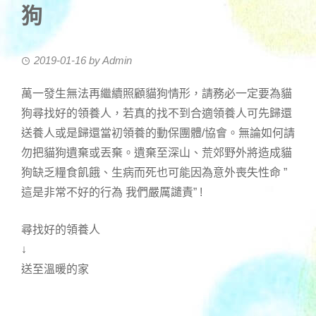
狗
2019-01-16
by
Admin
萬一發生無法再繼續照顧貓狗情形，請務必一定要為貓
狗尋找好的領養人，若真的找不到合適領養人可先歸還
送養人或是歸還當初領養的動保團體/協會。無論如何請
勿把貓狗遺棄或丟棄。遺棄至深山、荒郊野外將造成貓
狗缺乏糧食飢餓、生病而死也可能因為意外喪失性命 ”
這是非常不好的行為 我們嚴厲譴責” !
尋找好的領養人
↓
送至溫暖的家