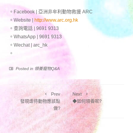
。Facebook | 亞洲非牟利動物救援 ARC
。Website |
http://www.arc.org.hk
。查詢電話 | 9691 9313
。WhatsApp | 9691 9313
。Wechat | arc_hk
。
Posted in
領養寵物Q&A
Prev
Next
發現虐待動物應該點
◆如何領養呢?
做?