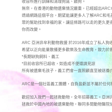
收容所進行訓練和清理狗窩、餵狗。
無奈，在香港的動物遺棄情況嚴重，已經超出ARC
透過網路這個平台，期望能讓更多人了解ARC和
眾的幫助找到幸福的家，讓這條路可以走的更久更
你而改變。
ARC 亞洲非牟利動物救援 於2016年成立了私人狗
希望以正向能量散播更多歡樂及生命教育，致力於救
*長期缺狗飼料、義工
*目前收容所已超收，如造成不便還請見諒
所有被遺棄毛孩子，義工們會一直照顧直至被送養(
ARC是一個社區義工團體，自負盈虧並不屬於任
歡迎加入我們一起拯救動物，全年招募義工。亞洲非
拯救於中國內地的被遺棄動物，聯同多間動物醫院