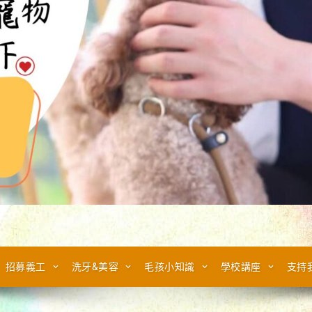
招募義工
洗牙&美容
毛孩小知識
學校講座
支持