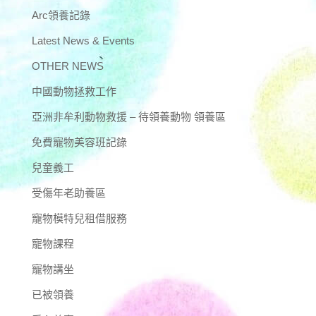
Arc領養記錄
Latest News & Events
OTHER NEWS
中國動物拯救工作
亞洲非牟利動物救援 – 待領養動物 領養區
免費寵物美容班記錄
兒童義工
受傷年老助養區
寵物模特兒租借服務
寵物課程
寵物講坐
已被領養