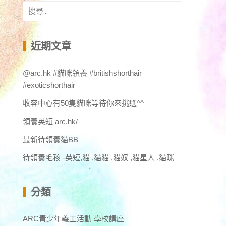
搜
尋
關
鍵
近期文章
字:
@arc.hk #貓咪領養 #britishshorthair
#exoticshorthair
收容中心有50隻貓咪等待你來挑選^^
領養英短 arc.hk/
最新待領養貓BB
待領養毛孩 -英短,貓 ,貓貓 ,貓奴 ,貓星人 ,貓咪
分類
ARC青少年義工活動 學校講座