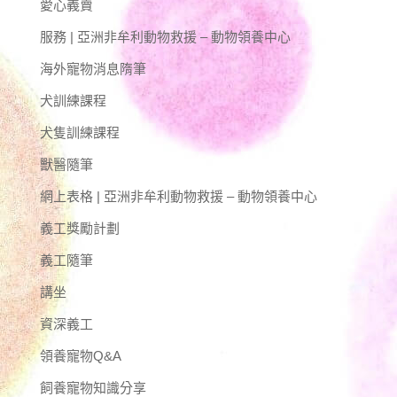
愛心義賣
服務 | 亞洲非牟利動物救援 – 動物領養中心
海外寵物消息隋筆
犬訓練課程
犬隻訓練課程
獸醫隨筆
網上表格 | 亞洲非牟利動物救援 – 動物領養中心
義工獎勵計劃
義工隨筆
講坐
資深義工
領養寵物Q&A
飼養寵物知識分享