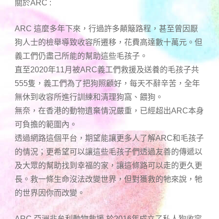
關於ARC :
ARC 這麼多年下來，行過許多顛簸路程，甚至曾因厭
狗人士的檢舉導致收容所遷移，花費高達數十萬元。但
義工們仍盡己所能的幫助這些毛孩子。
直至2020年11月被ARC義工們救援及送養的毛孩子共
555隻，義工們為了把狗照顧好，每天不辭辛苦，全年
無休到收容所進行訓練和清理狗窩、餵狗。
無奈，在香港的動物遺棄情況嚴重，已經超出ARC本身
可負擔的範圍內。
透過網路這個平台，期望能讓更多人了解ARC和毛孩子
的情況；更希望可以讓這些毛孩子們透過友善的傳遞以
及大眾的幫助找到幸福的家，讓這條路可以走的更久更
長。救一條生命沒法改變世界，但對獲救的牠來說，牠
的世界因你而改變。
ARC 亞洲非牟利動物救援 於2016年成立了私人狗收容