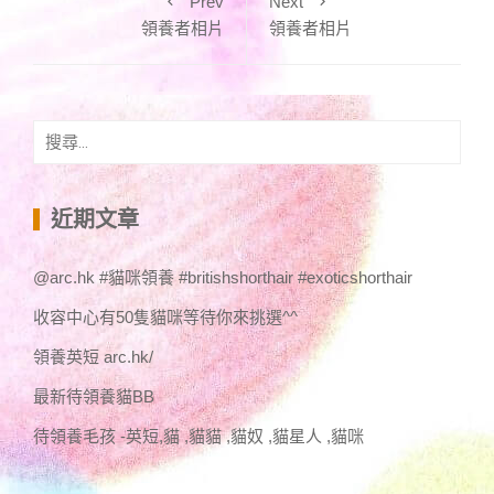
Prev
Next
領養者相片
領養者相片
搜
尋
關
鍵
近期文章
字:
@arc.hk #貓咪領養 #britishshorthair #exoticshorthair
收容中心有50隻貓咪等待你來挑選^^
領養英短 arc.hk/
最新待領養貓BB
待領養毛孩 -英短,貓 ,貓貓 ,貓奴 ,貓星人 ,貓咪