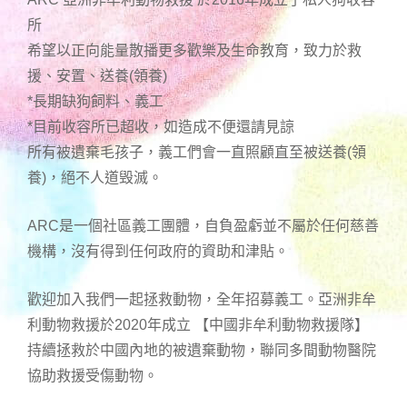
所
希望以正向能量散播更多歡樂及生命教育，致力於救
援、安置、送養(領養)
*長期缺狗飼料、義工
*目前收容所已超收，如造成不便還請見諒
所有被遺棄毛孩子，義工們會一直照顧直至被送養(領
養)，絕不人道毁滅。
ARC是一個社區義工團體，自負盈虧並不屬於任何慈善
機構，沒有得到任何政府的資助和津貼。
歡迎加入我們一起拯救動物，全年招募義工。亞洲非牟
利動物救援於2020年成立 【中國非牟利動物救援隊】
持續拯救於中國內地的被遺棄動物，聯同多間動物醫院
協助救援受傷動物。