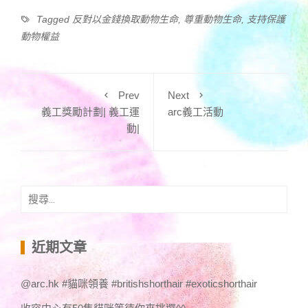
Tagged
反對以金錢換取動物生命
,
尊重動物生命
,
支持保護
動物權益
Prev
Next
義工獎勵計劃| 義工運
arc義工活動
動|
搜
尋
關
鍵
近期文章
字:
@arc.hk #貓咪領養 #britishshorthair #exoticshorthair