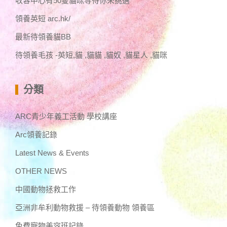
收容中心有50隻貓咪等待你來挑選^^
領養英短 arc.hk/
最新待領養貓BB
待領養毛孩 -英短,貓 ,貓貓 ,貓奴 ,貓星人 ,貓咪
分類
ARC青少年義工活動 學校講座
Arc領養記錄
Latest News & Events
OTHER NEWS
中國動物拯救工作
亞洲非牟利動物救援 – 待領養動物 領養區
免費寵物美容班記錄