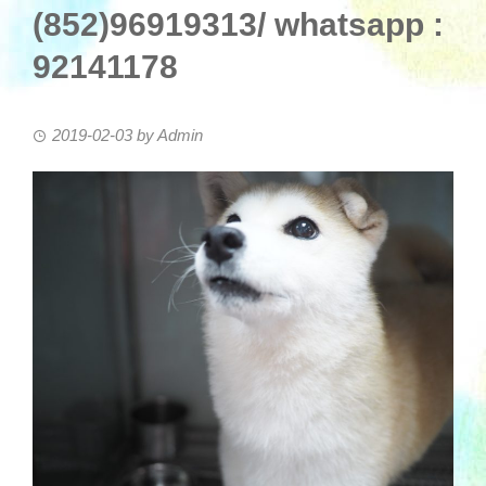
(852)96919313/ whatsapp :
92141178
2019-02-03
by
Admin