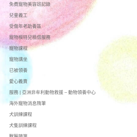
免費寵物美容班記錄
兒童義工
受傷年老助養區
寵物模特兒租借服務
寵物課程
寵物講坐
已被領養
愛心義賣
服務 | 亞洲非牟利動物救援 – 動物領養中心
海外寵物消息隋筆
犬訓練課程
犬隻訓練課程
獸醫隨筆