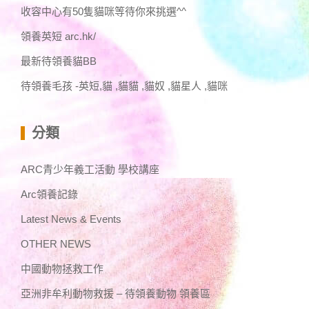
收容中心有50隻貓咪等待你來挑選^^
領養英短 arc.hk/
最新待領養貓BB
待領養毛孩 -英短,貓 ,貓貓 ,貓奴 ,貓星人 ,貓咪
分類
ARC青少年義工活動 學校講座
Arc領養記錄
Latest News & Events
OTHER NEWS
中國動物拯救工作
亞洲非牟利動物救援 – 待領養動物 領養區