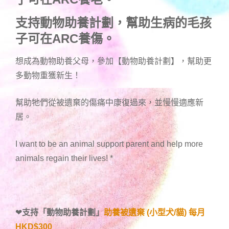
支持動物助養計劃，幫助生病的毛孩
子可在ARC養傷。
想成為動物助養父母，參加【動物助養計劃】，幫助更
多動物重獲新生！
幫助牠們從被遺棄的傷痛中康復過來，並慢慢適應新
居。
I want to be an animal support parent and help more
animals regain their lives!
*
❤
支持「
動物助養計劃
」
助養被遺棄 (小型犬/貓) 每月
HKD$300