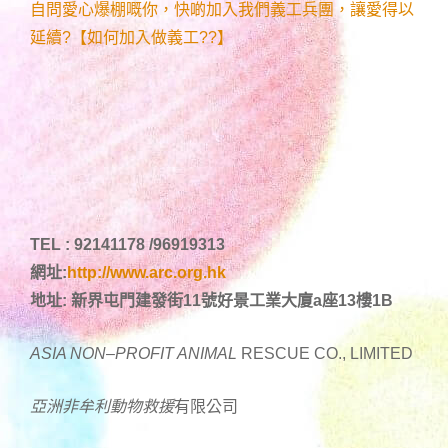
自問愛心爆棚嘅你，快啲加入我們義工兵團，讓愛得以
延續?【如何加入做義工??】
TEL : 92141178 /96919313
網址:
http://www.arc.org.hk
地址: 新界屯門建發街11號好景工業大廈a座13樓1B
ASIA NON
–
PROFIT ANIMAL
RESCUE CO., LIMITED
亞洲非牟利動物
救援
有限公司