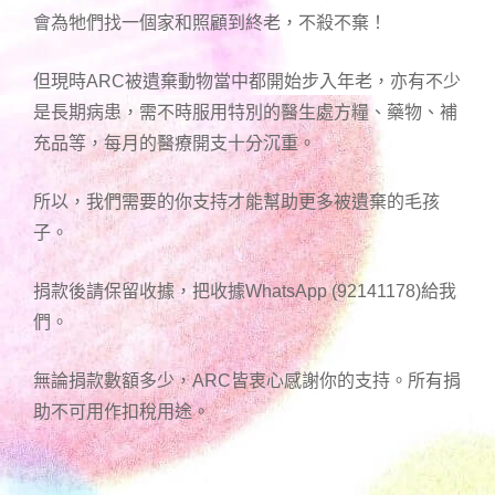
會為牠們找一個家和照顧到終老，不殺不棄！
但現時ARC被遺棄動物當中都開始步入年老，亦有不少
是長期病患，需不時服用特別的醫生處方糧、藥物、補
充品等，每月的醫療開支十分沉重。
所以，我們需要的你支持才能幫助更多被遺棄的毛孩
子。
捐款後請保留收據，把收據WhatsApp (92141178)給我
們。
無論捐款數額多少，ARC皆衷心感謝你的支持。所有捐
助不可用作扣稅用途。