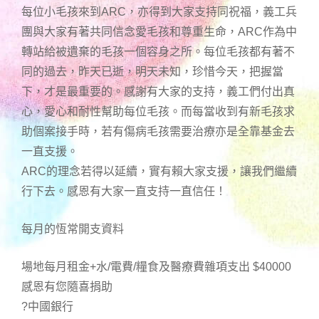
每位小毛孩來到ARC，亦得到大家支持同祝福，義工兵
團與大家有著共同信念愛毛孩和尊重生命，ARC作為中
轉站給被遺棄的毛孩一個容身之所。每位毛孩都有著不
同的過去，昨天已逝，明天未知，珍惜今天，把握當
下，才是最重要的。感謝有大家的支持，義工們付出真
心，愛心和耐性幫助每位毛孩。而每當收到有新毛孩求
助個案接手時，若有傷病毛孩需要治療亦是全靠基金去
一直支援。
ARC的理念若得以延續，實有賴大家支援，讓我們繼續
行下去。感恩有大家一直支持一直信任！
每月的恆常開支資料
場地每月租金+水/電費/糧食及醫療費雜項支出 $40000
感恩有您隨喜捐助
?中國銀行