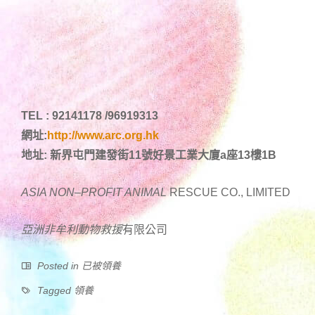
TEL : 92141178 /96919313
網址:
http://www.arc.org.hk
地址: 新界屯門建發街11號好景工業大廈a座13樓1B
ASIA NON
–
PROFIT ANIMAL
RESCUE CO., LIMITED
亞洲非牟利動物
救援
有限公司
Posted in
已被領養
Tagged
領養