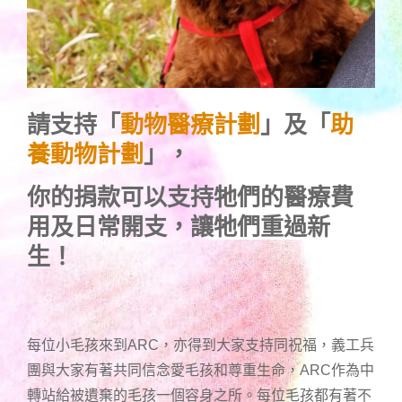
請支持「
動物醫療計劃
」及「
助
養動物計劃
」，
你的捐款可以支持牠們的醫療費
用及日常開支，讓牠們重過新
生！
每位小毛孩來到ARC，亦得到大家支持同祝福，義工兵
團與大家有著共同信念愛毛孩和尊重生命，ARC作為中
轉站給被遺棄的毛孩一個容身之所。每位毛孩都有著不