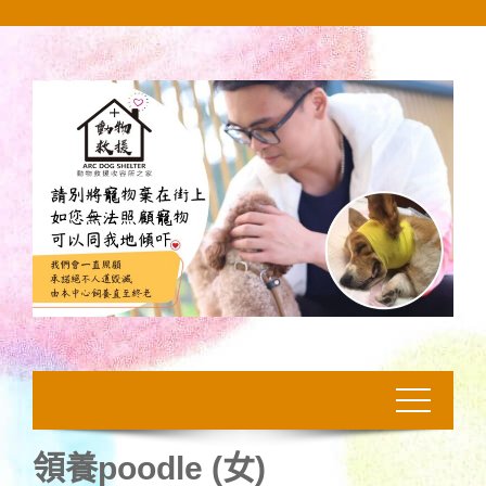
Skip
to
content
領養poodle (女)