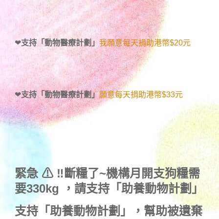
❤
支持「動物醫療計劃」
我願意每天捐助港幣$20元
❤
支持「動物醫療計劃」
願意每天捐助港幣$33元
緊急 ⚠ ‼斷糧了~機構月開支狗糧需
要330kg ，
請支持「助養動物計劃」
支持
「助養動物計劃」
，幫助被遺棄