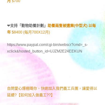
月
$700
❤
支持「
動物助養計劃
」
助養兩隻被遺棄(中型犬) 以每
年
$8400 (每月700X12月)
https://www.paypal.com/cgi-bin/webscr?cmd=_s-
xclick&hosted_button_id=UJZM2E24EEKUN
自問愛心爆棚嘅你，快啲加入我們義工兵團，讓愛得以
延續?【如何加入做義工??】