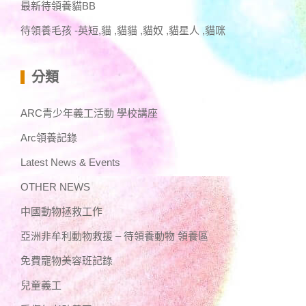
最新待領養貓BB
待領養毛孩 -英短,貓 ,貓貓 ,貓奴 ,貓星人 ,貓咪
分類
ARC青少年義工活動 學校講座
Arc領養記錄
Latest News & Events
OTHER NEWS
中國動物拯救工作
亞洲非牟利動物救援 – 待領養動物 領養區
免費寵物美容班記錄
兒童義工