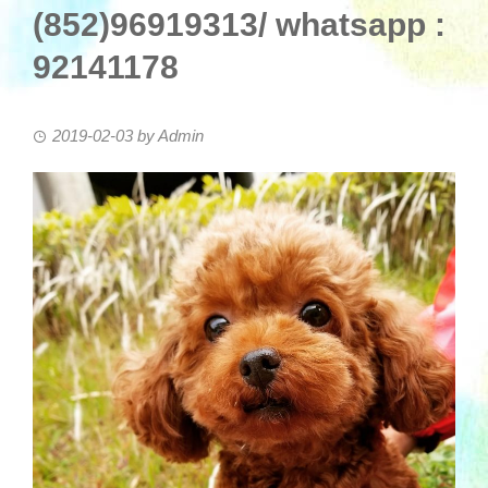
(852)96919313/ whatsapp :
92141178
2019-02-03
by
Admin