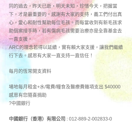
同的過去，昨天已逝，明天未知，珍惜今天，把握當
下，才是最重要的。感謝有大家的支持，義工們付出真
心，愛心和耐性幫助每位毛孩。而每當收到有新毛孩求
助個案接手時，若有傷病毛孩需要治療亦是全靠基金去
一直支援。
ARC的理念若得以延續，實有賴大家支援，讓我們繼續
行下去。感恩有大家一直支持一直信任！
每月的恆常開支資料
場地每月租金+水/電費/糧食及醫療費雜項支出 $40000
感恩有您隨喜捐助
?中國銀行
中國銀行（香港）有限公司
: 012-889-2-002833-0