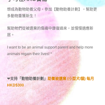
想成為動物助養父母，參加【動物助養計劃】，幫助更
多動物重獲新生！
幫助牠們從被遺棄的傷痛中康復過來，並慢慢適應新
居。
I want to be an animal support parent and help more
animals regain their lives!
*
❤
支持「
動物助養計劃
」
助養被遺棄 (小型犬/貓) 每月
HKD$300