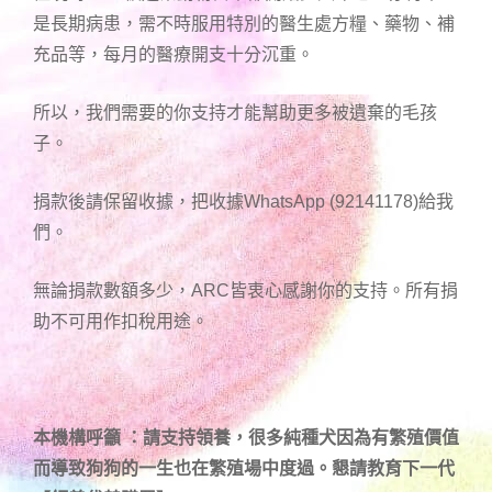
是長期病患，需不時服用特別的醫生處方糧、藥物、補
充品等，每月的醫療開支十分沉重。
所以，我們需要的你支持才能幫助更多被遺棄的毛孩
子。
捐款後請保留收據，把收據WhatsApp (92141178)給我
們。
無論捐款數額多少，ARC皆衷心感謝你的支持。所有捐
助不可用作扣稅用途。
本機構呼籲 ：請支持領養，很多純種犬因為有繁殖價值
而導致狗狗的一生也在繁殖場中度過。懇請教育下一代