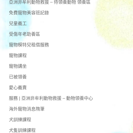
亞洲非牟利動物救援 – 待領養動物 領養區
免費寵物美容班記錄
兒童義工
受傷年老助養區
寵物模特兒租借服務
寵物課程
寵物講坐
已被領養
愛心義賣
服務 | 亞洲非牟利動物救援 – 動物領養中心
海外寵物消息隋筆
犬訓練課程
犬隻訓練課程