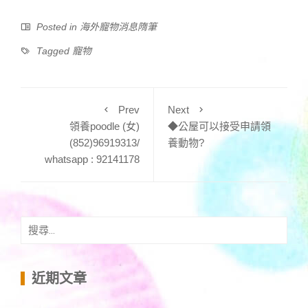
Posted in
海外寵物消息隋筆
Tagged
寵物
Prev
Next
領養poodle (女)
◆公屋可以接受申請領
(852)96919313/
養動物?
whatsapp : 92141178
搜
尋
關
鍵
近期文章
字: