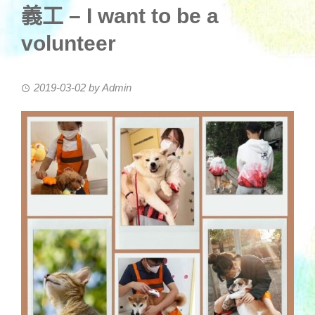
義工 – I want to be a
volunteer
2019-03-02
by
Admin