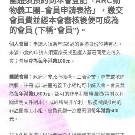
團體須預約到本會登記「
ARC動
物義工團
–會員申請表格」，繳交
會員費並經本會審核後便可成為
的
會員 (下稱“會員”)。
個人會員：
申請人須為年滿6歲的香港身份證持有人，
未滿15歲的申請人須獲家長或監護人簽署同意方可入
會；會員費為
每年港幣100元
。
團體會員：
政府／非政府機構、工商企業、專業或地區
團體，註冊或非註冊的義工小組均可申請入會。會員費
為
每年港幣1,600元
。認可的非牟利服務團體(請附以有
關證明文件副本)，或經所屬非牟利／服務團體推薦的
非註冊義工小組，會員費劃一為優惠價
每年港幣500
元
。