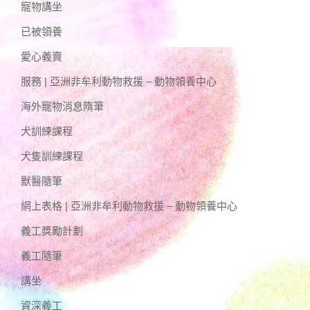
寵物講坐
已被領養
愛心義賣
服務 | 亞洲非牟利動物救援 – 動物領養中心
海外寵物消息隋筆
犬訓練課程
犬隻訓練課程
獸醫隨筆
網上表格 | 亞洲非牟利動物救援 – 動物領養中心
義工獎勵計劃
義工隨筆
講坐
資深義工