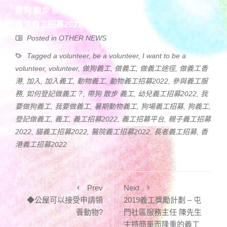
帶狗 散步
義工
香港義工招募2022
Posted in
OTHER NEWS
Tagged
a volunteer
,
be a volunteer
,
I want to be a
volunteer
,
volunteer
,
做狗義工
,
做義工
,
做義工途徑
,
做義工香
港
,
加入
,
加入義工
,
動物義工
,
動物義工招募2022
,
參與義工服
務
,
如何登記做義工？
,
帶狗 散步 義工
,
幼兒義工招募2022
,
我
要做狗義工
,
我要做義工
,
暑期動物義工
,
狗場義工招募
,
狗義工
,
登記做義工
,
義工
,
義工招募2022
,
義工招募平台
,
親子義工招募
2022
,
貓義工招募2022
,
醫院義工招募2022
,
長者義工招募
,
香
港義工招募2022
Prev
Next
◆公屋可以接受申請領
2019義工獎勵計劃 – 屯
養動物?
門社區服務主任 陳先生
主持簡單而隆重的義工