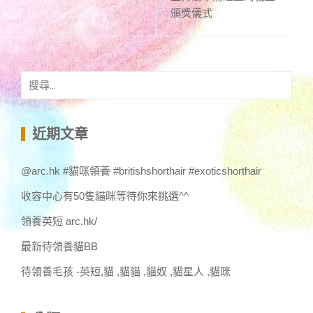
頒獎儀式
搜
尋
關
鍵
近期文章
字:
@arc.hk #貓咪領養 #britishshorthair #exoticshorthair
收容中心有50隻貓咪等待你來挑選^^
領養英短 arc.hk/
最新待領養貓BB
待領養毛孩 -英短,貓 ,貓貓 ,貓奴 ,貓星人 ,貓咪