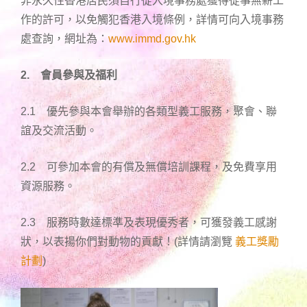
非永久性香港居民須自行從入境事務處獲得從事無薪工
作的許可，以免觸犯香港入境條例，詳情可向入境事務
處查詢，網址為：
www.immd.gov.hk
2.
會員參與及福利
2.1 優先參與本會舉辦的各類型義工服務，聚會、聯
誼及交流活動。
2.2 可參加本會的有償及無償培訓課程，及免費享用
資源服務。
2.3 服務時數達標準及表現優秀者，可獲發義工感謝
狀，以表揚你們對動物的貢獻！(詳情請瀏覽
義工獎勵
計劃
)