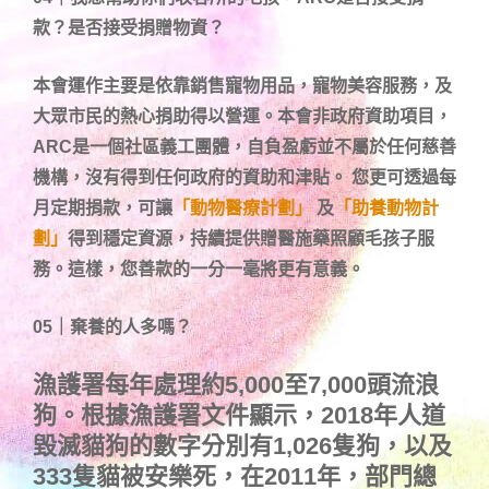
款？是否接受捐贈物資？
本會運作主要是依靠銷售寵物用品，寵物美容服務，及
大眾市民的熱心捐助得以營運。本會非政府資助項目，
ARC是一個社區義工團體，自負盈虧並不屬於任何慈善
機構，沒有得到任何政府的資助和津貼。
您更可透過每
月定期捐款，可讓
「動物醫療計劃」
及
「助養動物計
劃」
得到穩定資源，持續提供贈醫施藥照顧毛孩子服
務。這樣，您善款的一分一毫將更有意義。
05｜棄養的人多嗎？
漁護署每年處理約5,000至7,000頭流浪
狗。
根據漁護署文件顯示，2018年人道
毀滅貓狗的數字分別有1,026隻狗，以及
333隻貓被安樂死，
在2011年，部門總