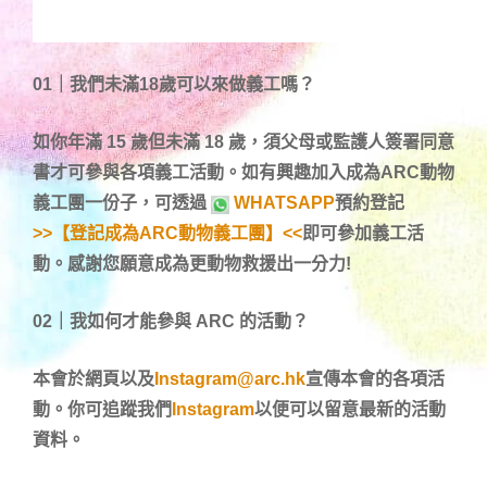
01｜我們未滿18歲可以來做義工嗎？
如你年滿 15 歲但未滿 18 歲，須父母或監護人簽署同意
書才可參與各項義工活動。
如有興趣加入成為ARC動物
義工團一份子，可透過
WHATSAPP
預約登記
>>【登記成為ARC動物義工團】<<
即可參加義工活
動。感謝您願意成為更動物救援出一分力!
02｜我如何才能參與 ARC 的活動？
本會於網頁以及
Instagram@arc.hk
宣傳本會的各項活
動。你可追蹤我們
Instagram
以便可以留意最新的活動
資料。