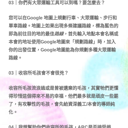
03｜你們有大眾運輸工具可以到嗎？要怎麼去？
您可以在Google 地圖上規劃行車、大眾運輸、步行和
單車路線。地圖上如果出現多條建議路線，標為藍色的
即為前往目的地的最佳
路線
，首先輸入地點本會名稱或
本會的地址
使用Google地圖來「規劃路線」時，加入
你的出發位置，Google地圖能為你規劃多種大眾運輸
路線。
03｜收容所毛孩會不會很兇？
收容所毛孩流浪過或是曾被遺棄的毛孩，其實牠們更懂
得珍惜這個得來不易的幸福，他們最多就是頑皮一些罷
了，有攻擊性的毛孩，會先給資深義工/本會的導師純
化。
04｜我想幫助你們收容所的毛孩，ARC是否接受捐