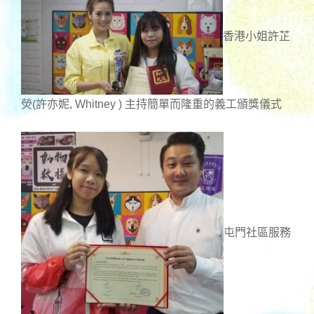
香港小姐許芷
熒(許亦妮, Whitney ) 主持簡單而隆重的義工頒獎儀式
屯門社區服務