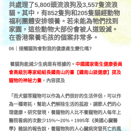
共處理了5,800頭流浪狗及3,557隻流浪
貓。其中，有852隻狗和205隻貓經動物
福利團體安排領養。若未能為牠們找到
家園，這些動物大部份會被人道毀滅。
在香港棄養毛孩的個案非常多。
06｜接觸貓狗會對我的健康產生變化嗎?
養貓狗能減少生病是有根據的。
中國國家衛生健康委員
會高級別專家組組長鍾南山的書【鍾南山談健康】提及
寵物的神秘力量
，內容提及
「而犬貓等寵物可以作為人們很好的生活伴侶，可以作
為一種寄託，幫助人們解除生活的孤寂，調節人們的心
理健康。研究發現，養寵物的人比不養寵物的人每年上
醫院看病的次數少15%～20%。1995年《美國心臟醫
學》雜誌的報告說，養寵物狗的人心臟病突發死亡的風