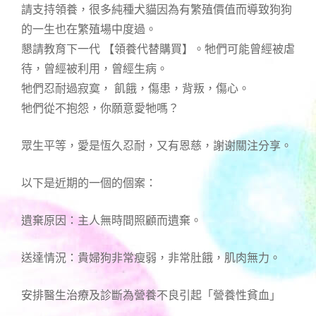
請支持領養，很多純種犬貓因為有繁殖價值而導致狗狗
的一生也在繁殖場中度過。
懇請教育下一代 【領養代替購買】。牠們可能曾經被虐
待，曾經被利用，曾經生病。
牠們忍耐過寂寞， 飢餓，傷患，背叛，傷心。
牠們從不抱怨，你願意愛牠嗎？
眾生平等，愛是恆久忍耐，又有恩慈，謝谢關注分享。
以下是近期的一個的個案：
遺棄原因：主人無時間照顧而遺棄。
送達情況：貴婦狗非常瘦弱，非常肚餓，肌肉無力。
安排醫生治療及診斷為營養不良引起「營養性貧血」