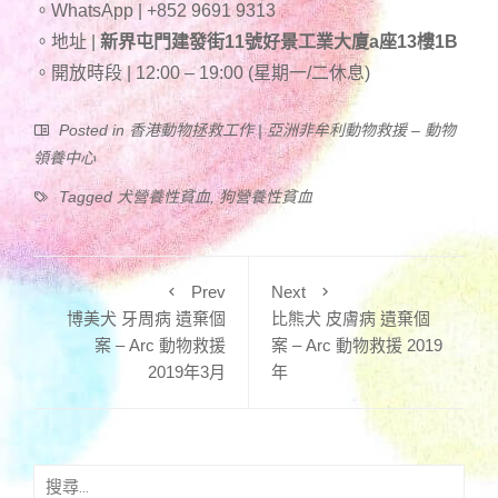
。WhatsApp | +852 9691 9313
。地址 |
新界屯門建發街11號好景工業大廈a座13樓1B
。開放時段 | 12:00 – 19:00 (星期一/二休息)
Posted in
香港動物拯救工作 | 亞洲非牟利動物救援 – 動物
領養中心
Tagged
犬營養性貧血
,
狗營養性貧血
Prev
Next
博美犬 牙周病 遺棄個
比熊犬 皮膚病 遺棄個
案 – Arc 動物救援
案 – Arc 動物救援 2019
2019年3月
年
搜