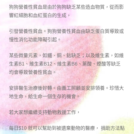
狗狗營養性貧血是由於狗狗缺乏某些造血物質，從而影
響紅細胞和血紅蛋白的生成，
引發營養性貧血。狗狗營養性貧血由缺乏蛋白質導致或
慢性消化功能障礙引起。
某些微量元素，如鐵、銅、鈷缺乏；以及維生素，如維
生素B1、維生素B12、維生素B6、葉酸、煙酸等缺乏
均會導致營養性貧血。
安排醫生治療後好轉。由義工照顧並安排領養。珍惜大
地生命，給生命一個生存的機會。
若大家想繼續支持動物救援工作，
每日$10 就可以幫助到被遺棄動物的醫療， 捐助方法點