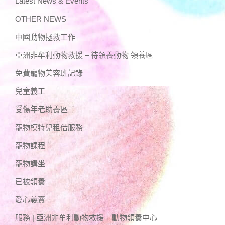
Latest News & Events
OTHER NEWS
中國動物拯救工作
亞洲非牟利動物救援 – 待領養動物 領養區
免費寵物美容班記錄
兒童義工
受傷年老助養區
寵物模特兒租借服務
寵物課程
寵物講坐
已被領養
愛心義賣
服務 | 亞洲非牟利動物救援 – 動物領養中心