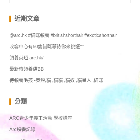
尋
關
鍵
近期文章
字:
@arc.hk #貓咪領養 #britishshorthair #exoticshorthair
收容中心有50隻貓咪等待你來挑選^^
領養英短 arc.hk/
最新待領養貓BB
待領養毛孩 -英短,貓 ,貓貓 ,貓奴 ,貓星人 ,貓咪
分類
ARC青少年義工活動 學校講座
Arc領養記錄