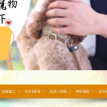
招募義工
洗牙&美容
毛孩小知識
學校講座
支持