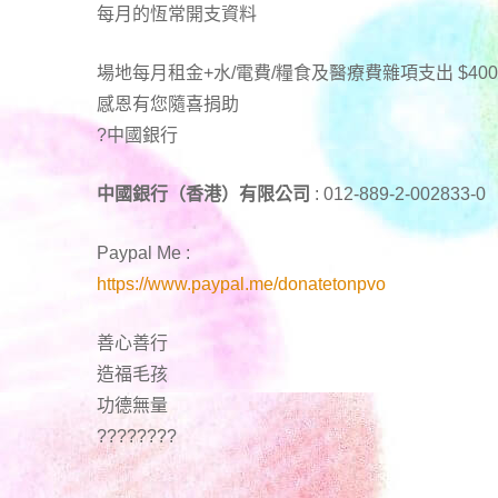
每月的恆常開支資料
場地每月租金+水/電費/糧食及醫療費雜項支出 $400
感恩有您隨喜捐助
?中國銀行
中國銀行（香港）有限公司
: 012-889-2-002833-0
Paypal Me :
https://www.paypal.me/donatetonpvo
善心善行
造福毛孩
功德無量
????????