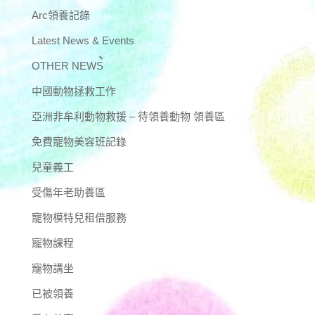
Arc領養記錄
Latest News & Events
OTHER NEWS
中國動物拯救工作
亞洲非牟利動物救援 – 待領養動物 領養區
免費寵物美容班記錄
兒童義工
受傷年老助養區
寵物模特兒租借服務
寵物課程
寵物講坐
已被領養