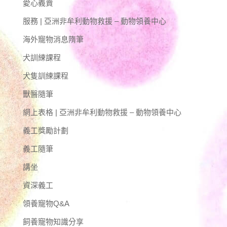
愛心義賣
服務 | 亞洲非牟利動物救援 – 動物領養中心
海外寵物消息隋筆
犬訓練課程
犬隻訓練課程
獸醫隨筆
網上表格 | 亞洲非牟利動物救援 – 動物領養中心
義工獎勵計劃
義工隨筆
講坐
資深義工
領養寵物Q&A
飼養寵物知識分享