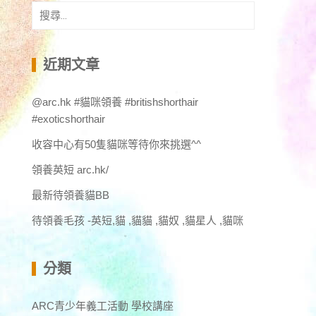
搜
尋
關
鍵
近期文章
字:
@arc.hk #貓咪領養 #britishshorthair
#exoticshorthair
收容中心有50隻貓咪等待你來挑選^^
領養英短 arc.hk/
最新待領養貓BB
待領養毛孩 -英短,貓 ,貓貓 ,貓奴 ,貓星人 ,貓咪
分類
ARC青少年義工活動 學校講座