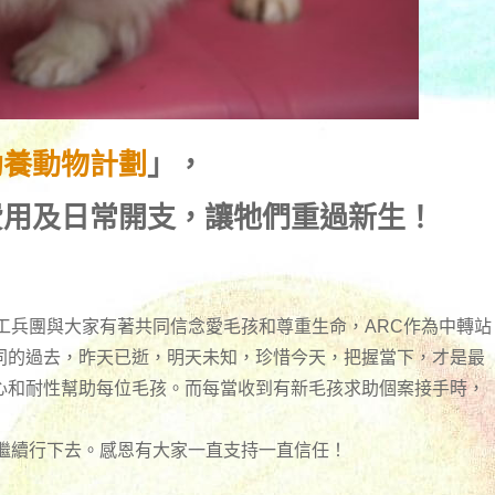
助養動物計劃
」，
費用及日常開支，讓牠們重過新生！
工兵團與大家有著共同信念愛毛孩和尊重生命，ARC作為中轉站
同的過去，昨天已逝，明天未知，珍惜今天，把握當下，才是最
心和耐性幫助每位毛孩。而每當收到有新毛孩求助個案接手時，
們繼續行下去。感恩有大家一直支持一直信任！