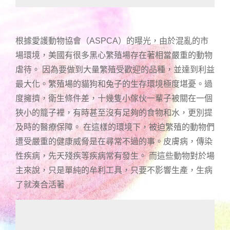
根據愛護動物協會（ASPCA）的曝光，由於混亂的市
場環境，美國有很多黑心繁殖場存在著相當嚴重的動物
虐待。 因為要做到大量繁殖受歡迎的品種，並達到利益
最大化。繁殖場的貓狗和兔子的生存環境極度堪憂。過
度擁擠，衛生條件差，十幾隻小傢伙一輩子被關在一個
狹小的籠子裡，有時甚至沒有足夠的食物和水，更別提
及時的醫療保障。 在這樣的環境下，被迫繁殖的動物們
遭受嚴重的健康威脅是在尋常不過的事。皮膚病，傳染
性疾病，先天殘疾等疾病常有發生。 而這些動物對於場
主來說，只是單純的牟利工具，只要不影響生產，生病
了就湊合活著