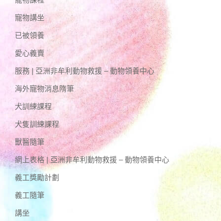
寵物講坐
已被領養
愛心義賣
服務 | 亞洲非牟利動物救援 – 動物領養中心
海外寵物消息隋筆
犬訓練課程
犬隻訓練課程
獸醫隨筆
網上表格 | 亞洲非牟利動物救援 – 動物領養中心
義工獎勵計劃
義工隨筆
講坐