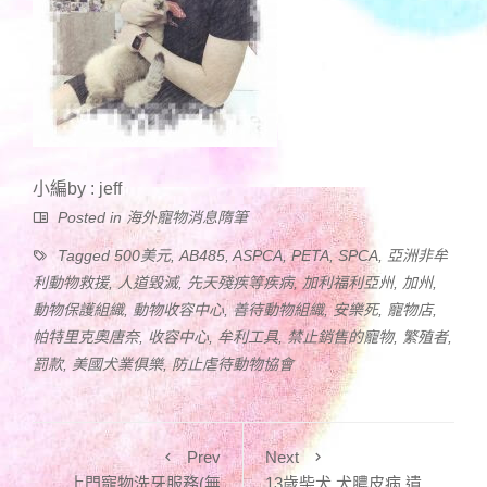
小編by : jeff
Posted in
海外寵物消息隋筆
Tagged
500美元
,
AB485
,
ASPCA
,
PETA
,
SPCA
,
亞洲非牟
利動物救援
,
人道毀滅
,
先天殘疾等疾病
,
加利福利亞州
,
加州
,
動物保護組織
,
動物收容中心
,
善待動物組織
,
安樂死
,
寵物店
,
帕特里克奧唐奈
,
收容中心
,
牟利工具
,
禁止銷售的寵物
,
繁殖者
,
罰款
,
美國犬業俱樂
,
防止虐待動物協會
Prev
Next
上門寵物洗牙服務(無
13歲柴犬 犬膿皮病 遺