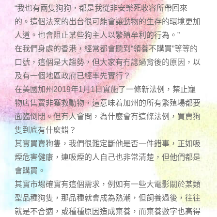
“我也有兩隻狗狗，都是我從非安樂死收容所帶回來
的。這個法案的出台很可能會讓動物的生存的環境更加
人道。也會阻止某些狗主人以繁殖牟利的行為。”
在我們身處的香港，經常都會聽到“領養不購買”等等的
口號，這個是大趨勢，但大家有冇諗過背後的原因，以
及有一個地區政府已經率先實行？
在美國加州2019年1月1日實施了一條新法例，禁止寵
物店售賣非獲救動物，這意味着加州的所有繁殖場都要
面臨倒閉。但有人會問，為什麼會有這條法例，買賣狗
隻到底有什麼錯？
其實買賣狗隻，我們很難定斷他是否一件錯事，正如吸
煙危害健康，連吸煙的人自己也非常清楚，但他們都是
會購買。
其實市場確實有這個需求，例如有一些大電影關於某類
型品種狗隻，那品種就會成為熱潮，但飼養過後，往往
就是不合適，或種種原因造成棄養，而棄養數字也高得