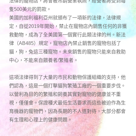
法律的寵物店，將會被吊銷營業執照，經營者將受到每
隻500美元的罰款。
美國的加利福利亞州就頒布了一項新的法律，法律規
定，自從2019年開始，禁止在寵物店內銷售任何的非獲
救動物，成為了全美國第一個實行此類法律的州。新法
律（AB485）規定，寵物店內禁止銷售的寵物包括了
貓，狗，兔這三種寵物。未來銷售的寵物只能來自救助
中心，不能來自餵養者/繁殖者。
這項法律得到了大量的市民和動物保護組織的支持，他
們認為，這是一個打擊貓狗繁殖工廠的一個重要步伐。
以營利為目的的繁殖和飼養其實對寵物的健康並不重
視，僅僅會。保證種犬最低生活要求而這些被迫作為生
育機器的寵物們，因為長期的不人道對待，大部分都會
有生理和心理上的健康問題。