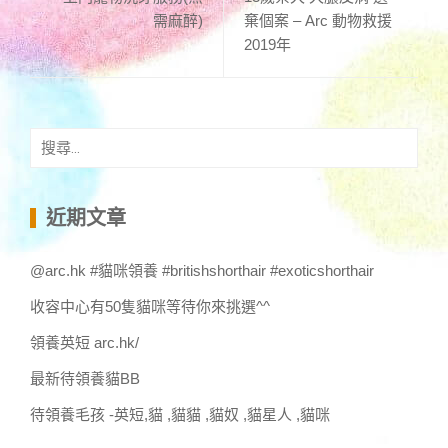
需麻醉)
棄個案 – Arc 動物救援
2019年
搜
尋
關
鍵
近期文章
字:
@arc.hk #貓咪領養 #britishshorthair #exoticshorthair
收容中心有50隻貓咪等待你來挑選^^
領養英短 arc.hk/
最新待領養貓BB
待領養毛孩 -英短,貓 ,貓貓 ,貓奴 ,貓星人 ,貓咪