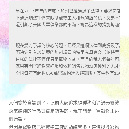
早在2017年年的年底，加州已經通過了法律，要求商店保
不過這項法律仍未限制寵物主人和寵物店的私下交易。在今
還引起了美國犬業俱樂部的不滿，認為這樣的措施對寵物主人
現在雙方爭議的核心問題，已經是這項法律到底觸及了誰的利
而決定引入該法案的加州議員帕特里克奧唐奈（帕特里克O'Do
這樣的法律不僅僅只是寵物收益，而且納稅人們每年可以省
就只有開了貓狗繁殖場和依賴銷售寵物幼崽獲利的人才會反對
全國每年有超過650萬只寵物進入避難所，其中約有150萬
人們終於意識到了，此前人類追求純種狗和通過頻繁繁
育來賺錢的行為其實是錯誤的，現在開始了嘗試修正這
個錯誤。
但因為寵物店已經繁殖工廠的熟練繁多，這條拯救寵物