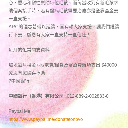
心，愛心和耐性幫助每位毛孩。而每當收到有新毛孩求
助個案接手時，若有傷病毛孩需要治療亦是全靠基金去
一直支援。
ARC的理念若得以延續，實有賴大家支援，讓我們繼續
行下去。感恩有大家一直支持一直信任！
每月的恆常開支資料
場地每月租金+水/電費/糧食及醫療費雜項支出 $40000
感恩有您隨喜捐助
?中國銀行
中國銀行（香港）有限公司
: 012-889-2-002833-0
Paypal Me :
https://www.paypal.me/donatetonpvo