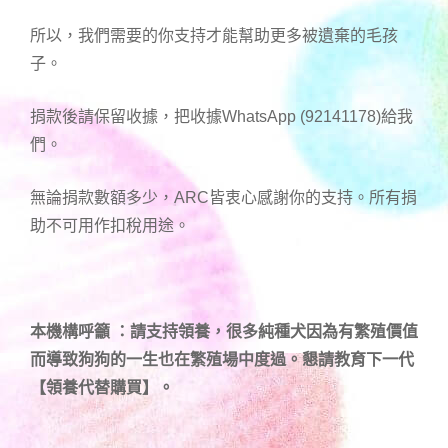
所以，我們需要的你支持才能幫助更多被遺棄的毛孩
子。
捐款後請保留收據，把收據WhatsApp (92141178)給我
們。
無論捐款數額多少，ARC皆衷心感謝你的支持。所有捐
助不可用作扣稅用途。
本機構呼籲 ：請支持領養，很多純種犬因為有繁殖價值
而導致狗狗的一生也在繁殖場中度過。懇請教育下一代
【領養代替購買】。