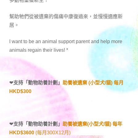
多動物重獲新生！
幫助牠們從被遺棄的傷痛中康復過來，並慢慢適應新
居。
I want to be an animal support parent and help more
animals regain their lives!
*
❤
支持「
動物助養計劃
」
助養被遺棄 (小型犬/貓) 每月
HKD$300
❤
支持「
動物助養計劃
」
助養被遺棄(小型犬/貓) 每年
HKD$3600
(每月300X12月)