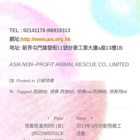
TEL : 92141178 /96919313
網址:
http://www.arc.org.hk
地址: 新界屯門建發街11號好景工業大廈a座13樓1B
ASIA NON
–
PROFIT ANIMAL
RESCUE CO., LIMITED
Posted in
已被領養
Tagged
西施BB
,
領養 西施BB
,
領養mix西施BB
,
領養狗bb
Prev
Next
領養歌基狗BB (女)
2019年3月份動物義工
(852)96919313/
活動