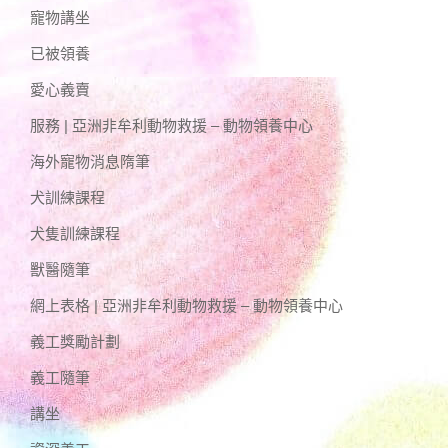
寵物講坐
已被領養
愛心義賣
服務 | 亞洲非牟利動物救援 – 動物領養中心
海外寵物消息隋筆
犬訓練課程
犬隻訓練課程
獸醫隨筆
網上表格 | 亞洲非牟利動物救援 – 動物領養中心
義工獎勵計劃
義工隨筆
講坐