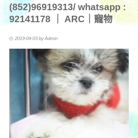
(852)96919313/ whatsapp :
92141178 ｜ ARC｜寵物
2019-04-03
by
Admin