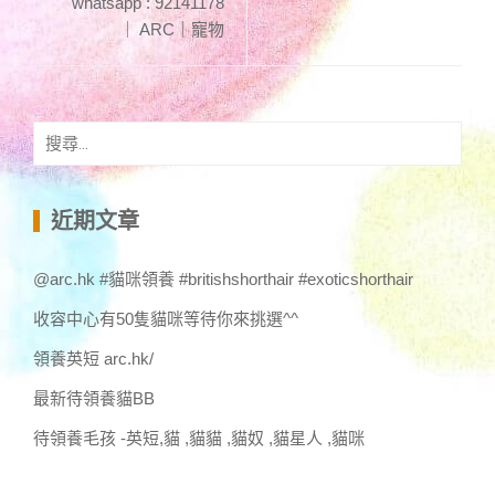
whatsapp : 92141178
｜ ARC｜寵物
搜
尋
關
鍵
近期文章
字:
@arc.hk #貓咪領養 #britishshorthair #exoticshorthair
收容中心有50隻貓咪等待你來挑選^^
領養英短 arc.hk/
最新待領養貓BB
待領養毛孩 -英短,貓 ,貓貓 ,貓奴 ,貓星人 ,貓咪