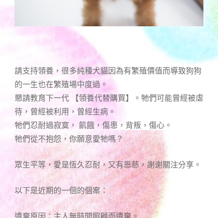
請支持領養，很多純種犬貓因為有繁殖價值而導致狗狗
的一生也在繁殖場中度過。
懇請教育下一代 【領養代替購買】。牠們可能曾經被虐
待，曾經被利用，曾經生病。
牠們忍耐過寂寞， 飢餓，傷患，背叛，傷心。
牠們從不抱怨，你願意愛牠嗎？
眾生平等，愛是恆久忍耐，又有恩慈，謝谢關注分享。
以下是近期的一個的個案：
遺棄原因：主人無時間照顧而遺棄。