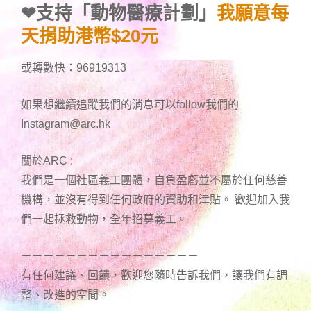
❤
支持「動物醫療計劃」
我願意每
天捐助港幣$20元
或轉數快：96919313
如果想繼續追蹤我們的消息可以follow我們的
Instagram@arc.hk
關於ARC :
我們是一個社區義工團體，自負盈虧並不屬於任何慈善
機構，並沒有得到任何政府的資助和津貼。 歡迎加入我
們一起拯救動物，全年招募義工。
－－－－－－－－－－－－－－－－
有任何建議、回饋，歡迎您隨時告訴我們，讓我們有調
整、改進的空間。