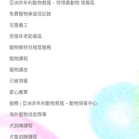
亞洲非牟利動物救援 – 待領養動物 領養區
免費寵物美容班記錄
兒童義工
受傷年老助養區
寵物模特兒租借服務
寵物課程
寵物講坐
已被領養
愛心義賣
服務 | 亞洲非牟利動物救援 – 動物領養中心
海外寵物消息隋筆
犬訓練課程
犬隻訓練課程