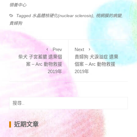
領養中心
Tagged
水晶體核硬化(nuclear sclerosis)
,
視網膜的病變
,
貴婦狗
Prev
Next
柴犬 子宮蓄膿 遺棄個
貴婦狗 犬淚溢症 遺棄
案 – Arc 動物救援
個案 – Arc 動物救援
2019年
2019年
搜
尋
關
鍵
近期文章
字: