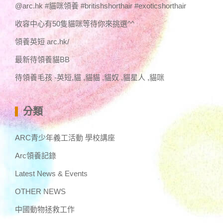
@arc.hk #貓咪領養 #britishshorthair #exoticshorthair
收容中心有50隻貓咪等待你來挑選^^
領養英短 arc.hk/
最新待領養貓BB
待領養毛孩 -英短,貓 ,貓貓 ,貓奴 ,貓星人 ,貓咪
分類
ARC青少年義工活動 學校講座
Arc領養記錄
Latest News & Events
OTHER NEWS
中國動物拯救工作