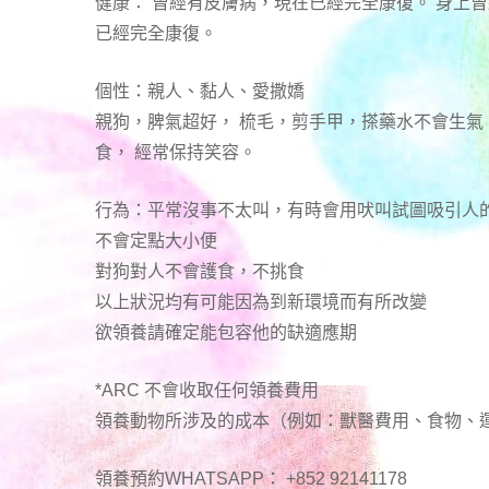
健康： 曾經有皮膚病，現在已經完全康復。 身上
已經完全康復。
個性：親人、黏人、愛撒嬌
親狗，脾氣超好， 梳毛，剪手甲，搽藥水不會生氣
食， 經常保持笑容。
行為：平常沒事不太叫，有時會用吠叫試圖吸引人
不會定點大小便
對狗對人不會護食，不挑食
以上狀況均有可能因為到新環境而有所改變
欲領養請確定能包容他的缺適應期
*ARC 不會收取任何領養費用
領養動物所涉及的成本（例如：獸醫費用、食物、
領養預約WHATSAPP： +852 92141178