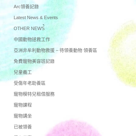
Arc領養記錄
Latest News & Events
OTHER NEWS
中國動物拯救工作
亞洲非牟利動物救援 – 待領養動物 領養區
免費寵物美容班記錄
兒童義工
受傷年老助養區
寵物模特兒租借服務
寵物課程
寵物講坐
已被領養