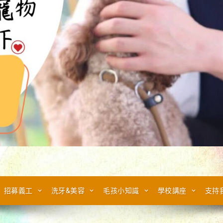
招募義工
洗牙&美容
毛孩小知識
學校講座
支持