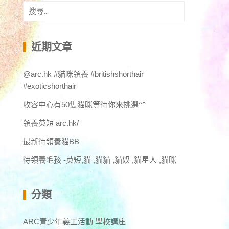
搜
尋
關
鍵
近期文章
字:
@arc.hk #貓咪領養 #britishshorthair
#exoticshorthair
收容中心有50隻貓咪等待你來挑選^^
領養英短 arc.hk/
最新待領養貓BB
待領養毛孩 -英短,貓 ,貓貓 ,貓奴 ,貓星人 ,貓咪
分類
ARC青少年義工活動 學校講座