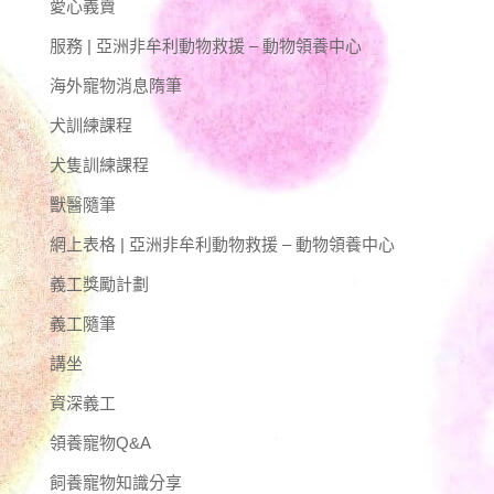
愛心義賣
服務 | 亞洲非牟利動物救援 – 動物領養中心
海外寵物消息隋筆
犬訓練課程
犬隻訓練課程
獸醫隨筆
網上表格 | 亞洲非牟利動物救援 – 動物領養中心
義工獎勵計劃
義工隨筆
講坐
資深義工
領養寵物Q&A
飼養寵物知識分享