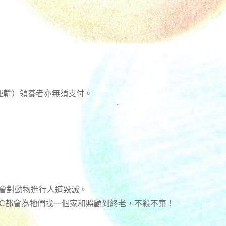
運輸）領養者亦無須支付。
不會對動物進行人道毀滅。
RC都會為牠們找一個家和照顧到終老，不殺不棄！