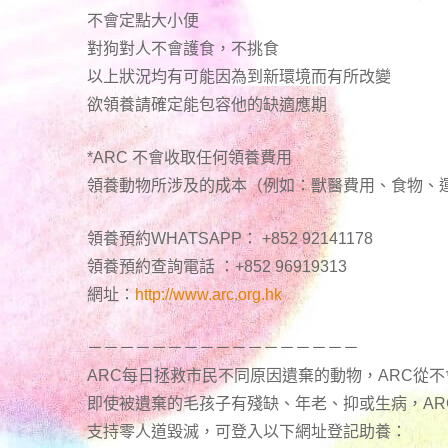
不會定點大小便
對狗對人不會護食，不挑食
以上狀況均有可能因為到新環境而有所改變
欲領養請確定能包容他的缺適應期
*ARC 不會收取任何領養費用
領養動物所涉及的成本（例如：獸醫費用、食物、
領養預約WHATSAPP： +852 92141178
領養預約查詢電話 ：+852 96919313
網址：
http://www.arc.org.hk
－－－－－－－－－－－－－－－－－
ARC每日拯救市民不同原因遺棄的動物，ARC從
即使被遺棄的毛孩子有殘缺、年老、抑或生病，A
支持零人道毀滅，可登入以下網址登記助養：