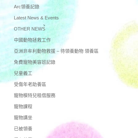
Arc領養記錄
Latest News & Events
OTHER NEWS
中國動物拯救工作
亞洲非牟利動物救援 – 待領養動物 領養區
免費寵物美容班記錄
兒童義工
受傷年老助養區
寵物模特兒租借服務
寵物課程
寵物講坐
已被領養