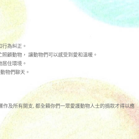
和行為糾正。
忙照顧動物， 讓動物們可以感受到愛和溫暖。
物居住環境。
跟動物們聊天。
日常運作及所有開支, 都全籟你們一眾愛護動物人士的捐款才得以應