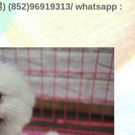
852)96919313/ whatsapp :