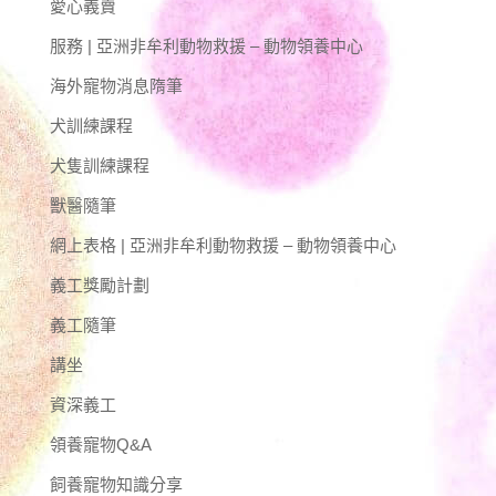
愛心義賣
服務 | 亞洲非牟利動物救援 – 動物領養中心
海外寵物消息隋筆
犬訓練課程
犬隻訓練課程
獸醫隨筆
網上表格 | 亞洲非牟利動物救援 – 動物領養中心
義工獎勵計劃
義工隨筆
講坐
資深義工
領養寵物Q&A
飼養寵物知識分享