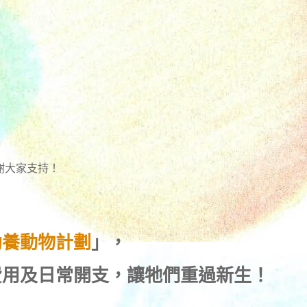
謝大家支持！
助養動物計劃
」，
費用及日常開支，讓牠們重過新生！