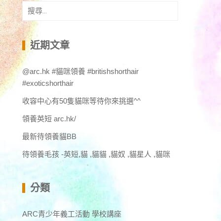
搜
尋
關
鍵
近期文章
字:
@arc.hk #貓咪領養 #britishshorthair
#exoticshorthair
收容中心有50隻貓咪等待你來挑選^^
領養英短 arc.hk/
最新待領養貓BB
待領養毛孩 -英短,貓 ,貓貓 ,貓奴 ,貓星人 ,貓咪
分類
ARC青少年義工活動 學校講座