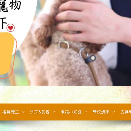
招募義工
洗牙&美容
毛孩小知識
學校講座
支持