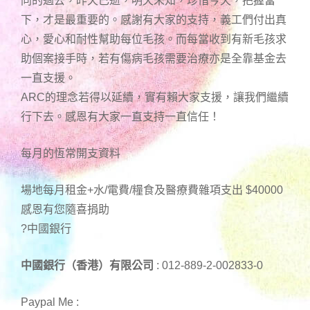
同的過去，昨天已逝，明天未知，珍惜今天，把握當
下，才是最重要的。感謝有大家的支持，義工們付出真
心，愛心和耐性幫助每位毛孩。而每當收到有新毛孩求
助個案接手時，若有傷病毛孩需要治療亦是全靠基金去
一直支援。
ARC的理念若得以延續，實有賴大家支援，讓我們繼續
行下去。感恩有大家一直支持一直信任！
每月的恆常開支資料
場地每月租金+水/電費/糧食及醫療費雜項支出 $40000
感恩有您隨喜捐助
?中國銀行
中國銀行（香港）有限公司
: 012-889-2-002833-0
Paypal Me :