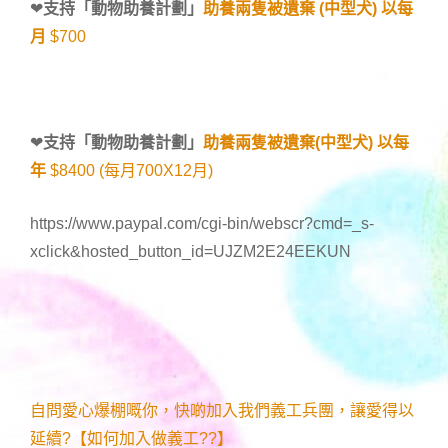
❤
支持「
動物助養計劃
」
助養兩隻被遺棄 (中型犬) 以每
月
$700
❤
支持「
動物助養計劃
」
助養兩隻被遺棄(中型犬) 以每
年
$8400 (每月700X12月)
https://www.paypal.com/cgi-bin/webscr?cmd=_s-
xclick&hosted_button_id=UJZM2E24EEKUN
自問愛心爆棚嘅你，快啲加入我們義工兵團，讓愛得以
延續?【如何加入做義工??】