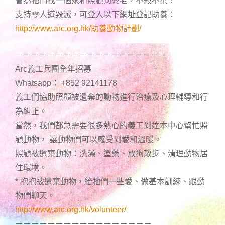
會為牠們找一個家和照顧到終老，不殺不棄！
支持零人道毀滅，可登入以下網址登記助養：
http://www.arc.org.hk/助養動物計劃/
－－－－－－－－－－－－－－－－－
Arc義工兵團全年招募
Whatsapp： +852 92141178
義工們協助照顧被遺棄的動物進行治療及心理輔導和行
為糾正。
當然，我們都急需要很多熱心的義工到達本中心幫忙照
顧動物， 讓動物們可以感受到愛和溫暖。
照顧被遺棄動物：洗澡、塗藥、放狗散步、清理動物居
住環境。
* 抱抱被遺棄動物，給牠們一些愛、做基本訓練、跟動
物們聊天。
http://www.arc.org.hk/volunteer/
－－－－－－－－－－－－－－－－－