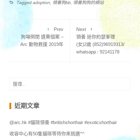
Tagged
adoption
,
領養狗bb
,
領養狗狗的網站
Prev
Next
狗場倒閉 遺棄個案 –
領養 迷你約瑟爹理
Arc 動物救援 2019年
(女)2歲 (852)96919313/
whatsapp : 92141178
搜
尋
關
鍵
近期文章
字:
@arc.hk #貓咪領養 #britishshorthair #exoticshorthair
收容中心有50隻貓咪等待你來挑選^^