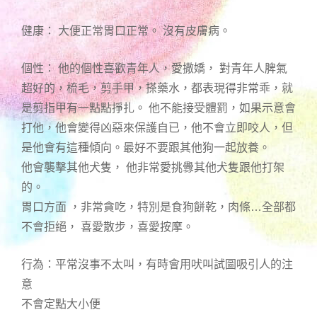
健康： 大便正常胃口正常。 沒有皮膚病。
個性： 他的個性喜歡青年人，愛撒嬌， 對青年人脾氣
超好的，梳毛，剪手甲，搽藥水，都表現得非常乖，就
是剪指甲有一點點掙扎。 他不能接受體罰，如果示意會
打他，他會變得凶惡來保護自已，他不會立即咬人，但
是他會有這種傾向。最好不要跟其他狗一起放養。
他會襲擊其他犬隻， 他非常愛挑釁其他犬隻跟他打架
的。
胃口方面 ，非常貪吃，特別是食狗餅乾，肉條…全部都
不會拒絕， 喜愛散步，喜愛按摩。
行為：平常沒事不太叫，有時會用吠叫試圖吸引人的注
意
不會定點大小便