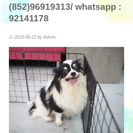
(852)96919313/ whatsapp :
92141178
2019-06-22
by
Admin