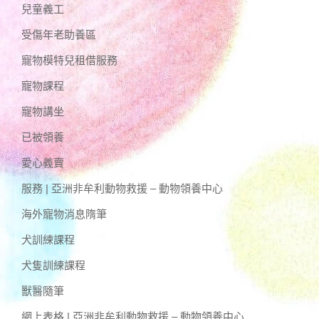
兒童義工
受傷年老助養區
寵物模特兒租借服務
寵物課程
寵物講坐
已被領養
愛心義賣
服務 | 亞洲非牟利動物救援 – 動物領養中心
海外寵物消息隋筆
犬訓練課程
犬隻訓練課程
獸醫隨筆
網上表格 | 亞洲非牟利動物救援 – 動物領養中心