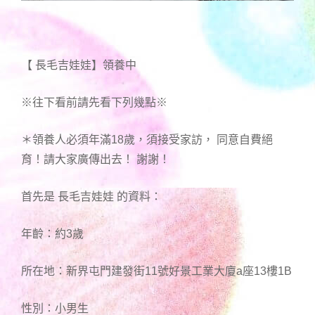
【 長毛吉娃娃】領養中
※往下看前請先看下列幾點※
＊領養人必須年滿18歲，須接受家訪， 同意自費絕
育！請大家廣傳出去！ 謝謝！
首先是 長毛吉娃娃 的資料：
年齡：約3歲
所在地：新界屯門建發街11號好景工業大廈a座13樓1B
性別：小男生