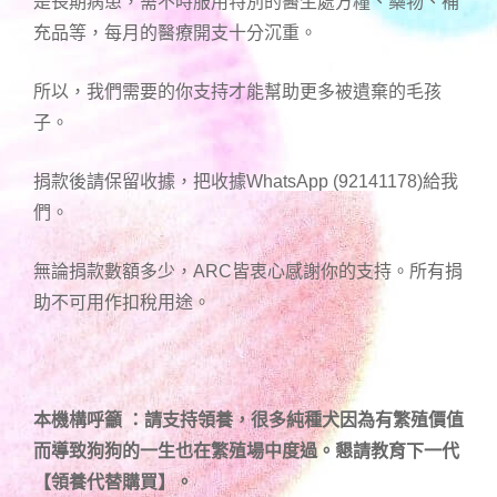
是長期病患，需不時服用特別的醫生處方糧、藥物、補
充品等，每月的醫療開支十分沉重。
所以，我們需要的你支持才能幫助更多被遺棄的毛孩
子。
捐款後請保留收據，把收據WhatsApp (92141178)給我
們。
無論捐款數額多少，ARC皆衷心感謝你的支持。所有捐
助不可用作扣稅用途。
本機構呼籲 ：請支持領養，很多純種犬因為有繁殖價值
而導致狗狗的一生也在繁殖場中度過。懇請教育下一代
【領養代替購買】。