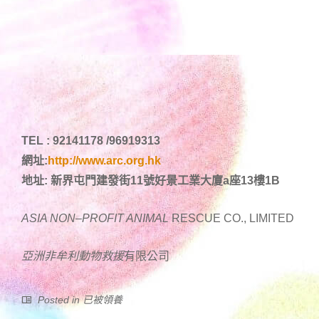
TEL : 92141178 /96919313
網址:
http://www.arc.org.hk
地址: 新界屯門建發街11號好景工業大廈a座13樓1B
ASIA NON
–
PROFIT ANIMAL
RESCUE CO., LIMITED
亞洲非牟利動物
救援
有限公司
Posted in
已被領養