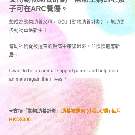
子可在ARC養傷。
想成為動物助養父母，參加【動物助養計劃】，幫助更
多動物重獲新生！
幫助牠們從被遺棄的傷痛中康復過來，並慢慢適應新
居。
I want to be an animal support parent and help more
animals regain their lives!
*
❤
支持「
動物助養計劃
」
助養被遺棄 (小型犬/貓) 每月
HKD$300