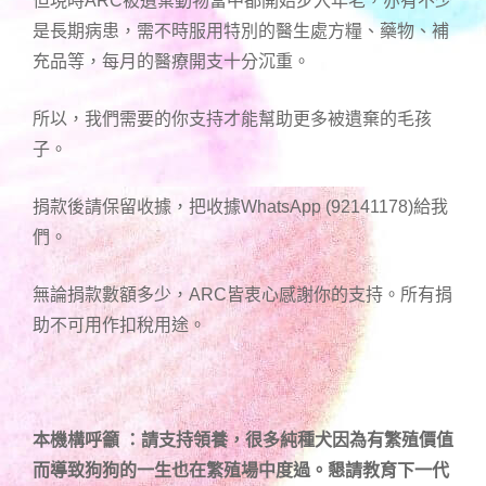
但現時ARC被遺棄動物當中都開始步入年老，亦有不少
是長期病患，需不時服用特別的醫生處方糧、藥物、補
充品等，每月的醫療開支十分沉重。
所以，我們需要的你支持才能幫助更多被遺棄的毛孩
子。
捐款後請保留收據，把收據WhatsApp (92141178)給我
們。
無論捐款數額多少，ARC皆衷心感謝你的支持。所有捐
助不可用作扣稅用途。
本機構呼籲 ：請支持領養，很多純種犬因為有繁殖價值
而導致狗狗的一生也在繁殖場中度過。懇請教育下一代