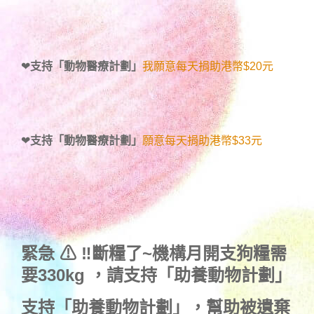
❤
支持「動物醫療計劃」
我願意每天捐助港幣$20元
❤
支持「動物醫療計劃」
願意每天捐助港幣$33元
緊急 ⚠ ‼斷糧了~機構月開支狗糧需
要330kg ，
請支持「助養動物計劃」
支持
「助養動物計劃」
，幫助被遺棄