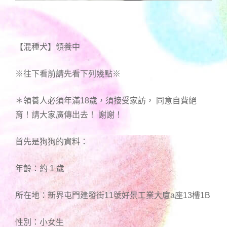
【混種犬】領養中
※往下看前請先看下列幾點※
＊領養人必須年滿18歲，須接受家訪， 同意自費絕
育！請大家廣傳出去！ 謝謝！
首先是狗狗的資料：
年齡：約 1 歲
所在地：新界屯門建發街11號好景工業大廈a座13樓1B
性別：小女生