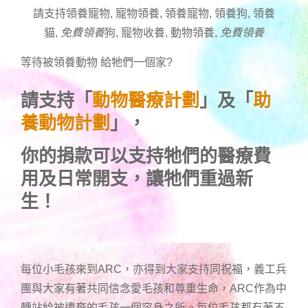
請支持領養寵物, 寵物領養, 領養寵物, 領養狗, 領養
貓,
免費領養
狗, 寵物收養, 動物領養,
免費領養
等待被領養動物 給牠們一個家
?
請支持「
動物醫療計劃
」及「
助
養動物計劃
」，
你的捐款可以支持牠們的醫療費
用及日常開支，讓牠們重過新
生！
每位小毛孩來到ARC，亦得到大家支持同祝福，義工兵
團與大家有著共同信念愛毛孩和尊重生命，ARC作為中
轉站給被遺棄的毛孩一個容身之所。每位毛孩都有著不