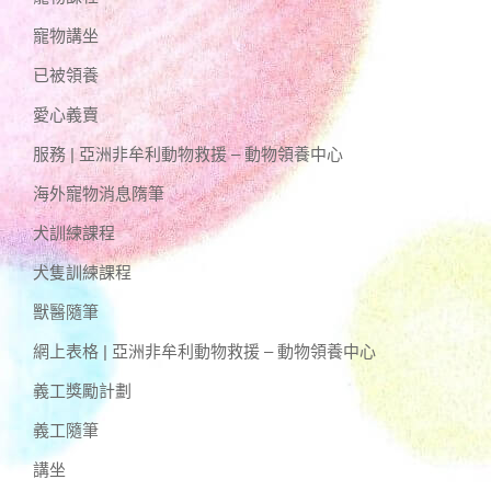
寵物講坐
已被領養
愛心義賣
服務 | 亞洲非牟利動物救援 – 動物領養中心
海外寵物消息隋筆
犬訓練課程
犬隻訓練課程
獸醫隨筆
網上表格 | 亞洲非牟利動物救援 – 動物領養中心
義工獎勵計劃
義工隨筆
講坐