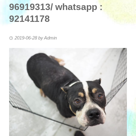
96919313/ whatsapp :
92141178
2019-06-28
by
Admin