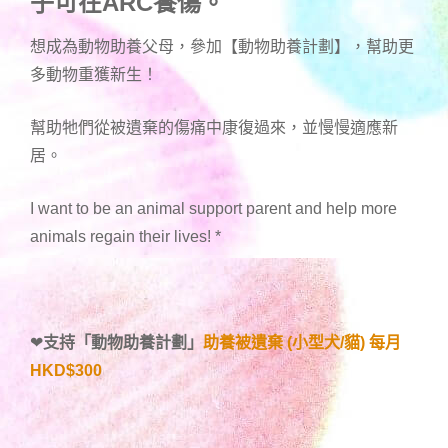
子可在ARC養傷。
想成為動物助養父母，參加【動物助養計劃】，幫助更
多動物重獲新生！
幫助牠們從被遺棄的傷痛中康復過來，並慢慢適應新
居。
I want to be an animal support parent and help more
animals regain their lives!
*
❤
支持「
動物助養計劃
」
助養被遺棄 (小型犬/貓) 每月
HKD$300