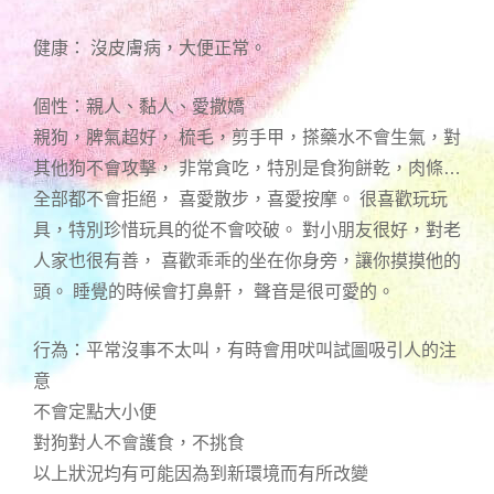
健康： 沒皮膚病，大便正常。
個性：親人、黏人、愛撒嬌
親狗，脾氣超好， 梳毛，剪手甲，搽藥水不會生氣，對
其他狗不會攻擊， 非常貪吃，特別是食狗餅乾，肉條…
全部都不會拒絕， 喜愛散步，喜愛按摩。 很喜歡玩玩
具，特別珍惜玩具的從不會咬破。 對小朋友很好，對老
人家也很有善， 喜歡乖乖的坐在你身旁，讓你摸摸他的
頭。 睡覺的時候會打鼻鼾， 聲音是很可愛的。
行為：平常沒事不太叫，有時會用吠叫試圖吸引人的注
意
不會定點大小便
對狗對人不會護食，不挑食
以上狀況均有可能因為到新環境而有所改變