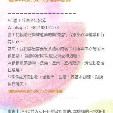
http://www.arc.org.hk/助養動物計劃/
－－－－－－－－－－－－－－－－－
Arc義工兵團全年招募
Whatsapp： +852 92141178
義工們協助照顧被遺棄的動物進行治療及心理輔導和行
為糾正。
當然，我們都急需要很多熱心的義工到達本中心幫忙照
顧動物， 讓動物們可以感受到愛和溫暖。
照顧被遺棄動物：洗澡、塗藥、放狗散步、清理動物居
住環境。
* 抱抱被遺棄動物，給牠們一些愛、做基本訓練、跟動
物們聊天。
http://www.arc.org.hk/volunteer/
－－－－－－－－－－－－－－－－－
事實上, ARC並沒有任何的政府資助, 本機構的日常運作