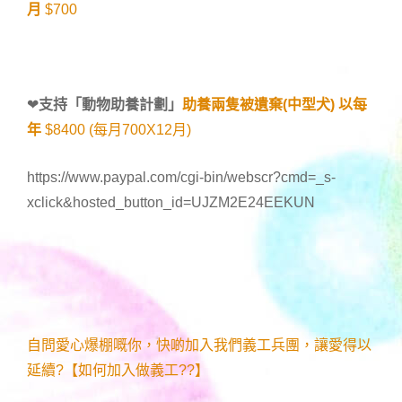
月
$700
❤
支持「
動物助養計劃
」
助養兩隻被遺棄(中型犬) 以每
年
$8400 (每月700X12月)
https://www.paypal.com/cgi-bin/webscr?cmd=_s-
xclick&hosted_button_id=UJZM2E24EEKUN
自問愛心爆棚嘅你，快啲加入我們義工兵團，讓愛得以
延續?【如何加入做義工??】