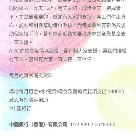
同的過去，昨天已逝，明天未知，珍惜今天，把握當
下，才是最重要的。感謝有大家的支持，義工們付出真
心，愛心和耐性幫助每位毛孩。而每當收到有新毛孩求
助個案接手時，若有傷病毛孩需要治療亦是全靠基金去
一直支援。
ARC的理念若得以延續，實有賴大家支援，讓我們繼續
行下去。感恩有大家一直支持一直信任！
每月的恆常開支資料
場地每月租金+水/電費/糧食及醫療費雜項支出 $40000
感恩有您隨喜捐助
?中國銀行
中國銀行（香港）有限公司
: 012-889-2-002833-0