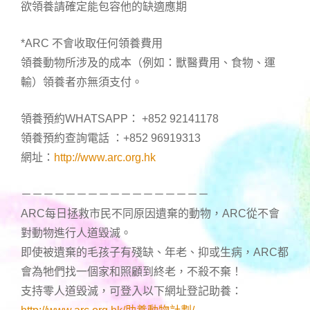
欲領養請確定能包容他的缺適應期
*ARC 不會收取任何領養費用
領養動物所涉及的成本（例如：獸醫費用、食物、運
輸）領養者亦無須支付。
領養預約WHATSAPP： +852 92141178
領養預約查詢電話 ：+852 96919313
網址：
http://www.arc.org.hk
－－－－－－－－－－－－－－－－－
ARC每日拯救市民不同原因遺棄的動物，ARC從不會
對動物進行人道毀滅。
即使被遺棄的毛孩子有殘缺、年老、抑或生病，ARC都
會為牠們找一個家和照顧到終老，不殺不棄！
支持零人道毀滅，可登入以下網址登記助養：