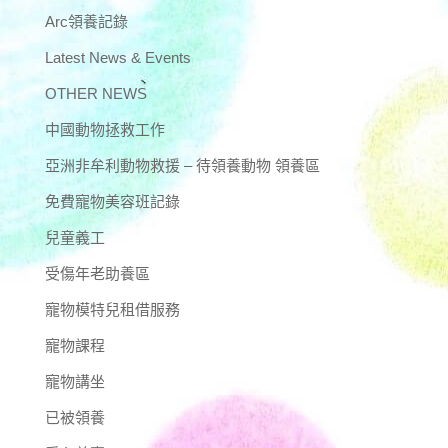
Arc領養記錄
Latest News & Events
OTHER NEWS
中國動物拯救工作
亞洲非牟利動物救援 – 待領養動物 領養區
免費寵物美容班記錄
兒童義工
受傷年老助養區
寵物模特兒租借服務
寵物課程
寵物講坐
已被領養