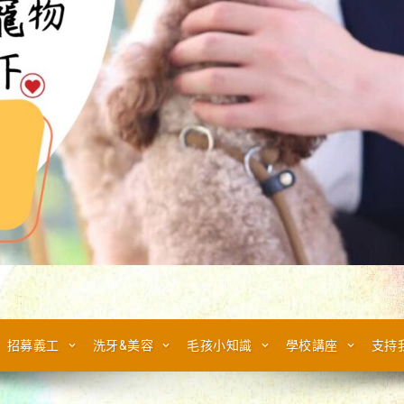
招募義工
洗牙&美容
毛孩小知識
學校講座
支持