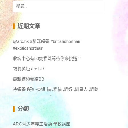
搜
尋
關
鍵
近期文章
字:
@arc.hk #貓咪領養 #britishshorthair
#exoticshorthair
收容中心有50隻貓咪等待你來挑選^^
領養英短 arc.hk/
最新待領養貓BB
待領養毛孩 -英短,貓 ,貓貓 ,貓奴 ,貓星人 ,貓咪
分類
ARC青少年義工活動 學校講座