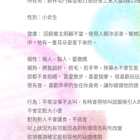
所在地：新界屯門建發街11號好景工業大廈a座13樓
性別：小女生
健康： 因飼養主照顧不當，使用人類沖涼液，幫她
中。牠有一隻耳朵是垂下來的。
個性：親人、黏人、愛撒嬌
親狗，脾氣超好， 梳毛，剪手甲，搽藥水不會生氣
部都不會拒絕， 喜愛散步，喜愛按摩。 很喜歡玩
很有善， 喜歡乖乖的坐在你身旁，讓你摸摸他的頭
行為：平常沒事不太叫，有時會用吠叫試圖吸引人
不會定點大小便
對狗對人不會護食，不挑食
以上狀況均有可能因為到新環境而有所改變
欲領養請確定能包容他的缺適應期