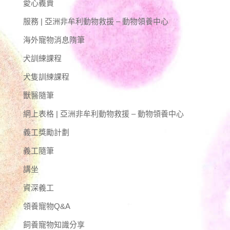
愛心義賣
服務 | 亞洲非牟利動物救援 – 動物領養中心
海外寵物消息隋筆
犬訓練課程
犬隻訓練課程
獸醫隨筆
網上表格 | 亞洲非牟利動物救援 – 動物領養中心
義工獎勵計劃
義工隨筆
講坐
資深義工
領養寵物Q&A
飼養寵物知識分享