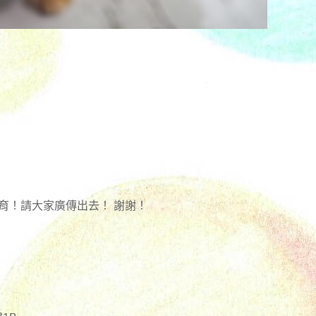
育！請大家廣傳出去！ 謝謝！