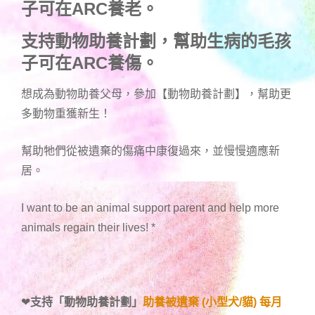
子可在ARC養老。
支持動物助養計劃，幫助生病的毛孩
子可在ARC養傷。
想成為動物助養父母，參加【動物助養計劃】，幫助更
多動物重獲新生！
幫助牠們從被遺棄的傷痛中康復過來，並慢慢適應新
居。
I want to be an animal support parent and help more
animals regain their lives!
*
❤
支持「
動物助養計劃
」
助養被遺棄 (小型犬/貓) 每月