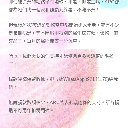
即使被遺棄的毛孩子有殘缺、年老、抑或生病，ARC都
會為牠們找一個家和照顧到終老，不殺不棄！
但現時ARC被遺棄動物當中都開始步入年老，亦有不少
是長期病患，需不時服用特別的醫生處方糧、藥物、補
充品等，每月的醫療開支十分沉重。
所以，我們需要的你支持才能幫助更多被遺棄的毛孩
子。
捐款後請保留收據，把收據WhatsApp (92141178)給我
們。
無論捐款數額多少，ARC皆衷心感謝你的支持。所有捐
助不可用作扣稅用途。