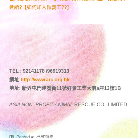
延續?【如何加入做義工??】
TEL : 92141178 /96919313
網址:
http://www.arc.org.hk
地址: 新界屯門建發街11號好景工業大廈a座13樓1B
ASIA NON
–
PROFIT ANIMAL
RESCUE CO., LIMITED
Posted in
已被領養