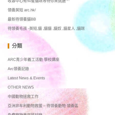
收容中心有50隻貓咪等待你來挑選^^
領養英短 arc.hk/
最新待領養貓BB
待領養毛孩 -英短,貓 ,貓貓 ,貓奴 ,貓星人 ,貓咪
分類
ARC青少年義工活動 學校講座
Arc領養記錄
Latest News & Events
OTHER NEWS
中國動物拯救工作
亞洲非牟利動物救援 – 待領養動物 領養區
免費寵物美容班記錄