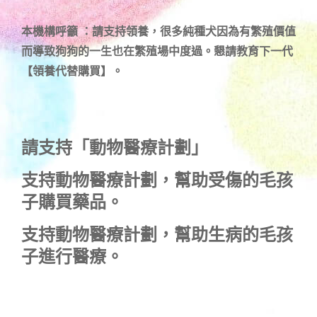
本機構呼籲 ：請支持領養，很多純種犬因為有繁殖價值
而導致狗狗的一生也在繁殖場中度過。懇請教育下一代
【領養代替購買】。
請支持「動物醫療計劃」
支持
動物醫療計劃
，幫助受傷的毛孩
子購買藥品。
支持
動物醫療計劃
，幫助生病的毛孩
子進行醫療。