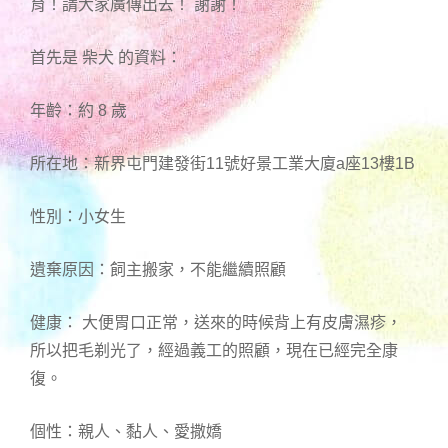
育！請大家廣傳出去！ 謝謝！
首先是 柴犬 的資料：
年齡：約 8 歲
所在地：新界屯門建發街11號好景工業大廈a座13樓1B
性別：小女生
遺棄原因：飼主搬家，不能繼續照顧
健康： 大便胃口正常，送來的時候背上有皮膚濕疹，
所以把毛剃光了，經過義工的照顧，現在已經完全康
復。
個性：親人、黏人、愛撒嬌