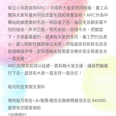
每位小毛孩來到ARC，亦得到大家支持同祝福，義工兵
團與大家有著共同信念愛毛孩和尊重生命，ARC作為中
轉站給被遺棄的毛孩一個容身之所。每位毛孩都有著不
同的過去，昨天已逝，明天未知，珍惜今天，把握當
下，才是最重要的。感謝有大家的支持，義工們付出真
心，愛心和耐性幫助每位毛孩。而每當收到有新毛孩求
助個案接手時，若有傷病毛孩需要治療亦是全靠基金去
一直支援。
ARC的理念若得以延續，實有賴大家支援，讓我們繼續
行下去。感恩有大家一直支持一直信任！
每月的恆常開支資料
場地每月租金+水/電費/糧食及醫療費雜項支出 $40000
感恩有您隨喜捐助
?中國銀行