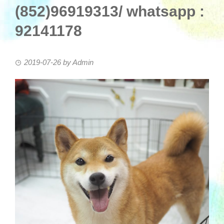
(852)96919313/ whatsapp :
92141178
2019-07-26
by
Admin