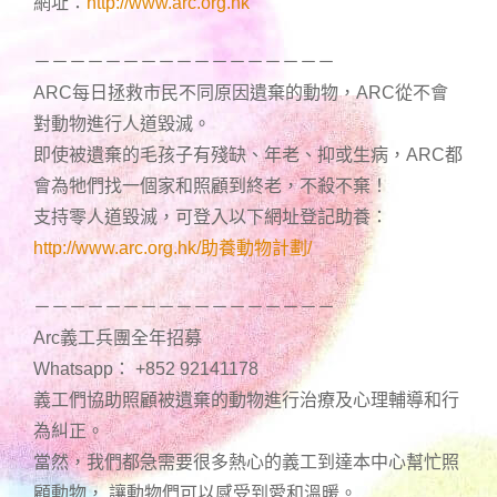
網址：
http://www.arc.org.hk
－－－－－－－－－－－－－－－－－
ARC每日拯救市民不同原因遺棄的動物，ARC從不會
對動物進行人道毀滅。
即使被遺棄的毛孩子有殘缺、年老、抑或生病，ARC都
會為牠們找一個家和照顧到終老，不殺不棄！
支持零人道毀滅，可登入以下網址登記助養：
http://www.arc.org.hk/助養動物計劃/
－－－－－－－－－－－－－－－－－
Arc義工兵團全年招募
Whatsapp： +852 92141178
義工們協助照顧被遺棄的動物進行治療及心理輔導和行
為糾正。
當然，我們都急需要很多熱心的義工到達本中心幫忙照
顧動物， 讓動物們可以感受到愛和溫暖。