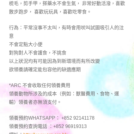
梳毛，剪手甲，搽藥水不會生氣， 非常好動活潑，喜歡
散步跑步， 喜歡玩玩具，喜歡吃零食。
行為：平常沒事不太叫，有時會用吠叫試圖吸引人的注
意
不會定點大小便
對狗對人不會護食，不挑食
以上狀況均有可能因為到新環境而有所改變
欲領養請確定能包容他的缺適應期
*ARC 不會收取任何領養費用
領養動物所涉及的成本（例如：獸醫費用、食物、運
輸）領養者亦無須支付。
領養預約WHATSAPP： +852 92141178
領養預約查詢電話 ：+852 96919313