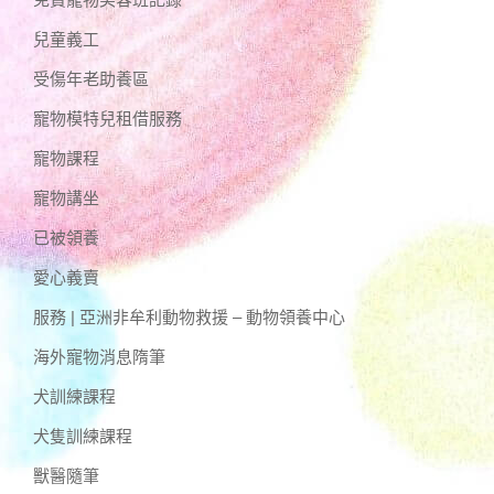
兒童義工
受傷年老助養區
寵物模特兒租借服務
寵物課程
寵物講坐
已被領養
愛心義賣
服務 | 亞洲非牟利動物救援 – 動物領養中心
海外寵物消息隋筆
犬訓練課程
犬隻訓練課程
獸醫隨筆