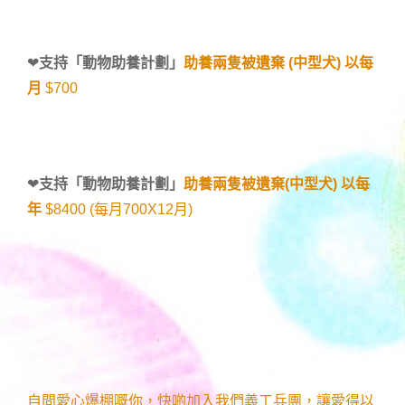
❤
支持「
動物助養計劃
」
助養兩隻被遺棄 (中型犬) 以每
月
$700
❤
支持「
動物助養計劃
」
助養兩隻被遺棄(中型犬) 以每
年
$8400 (每月700X12月)
自問愛心爆棚嘅你，快啲加入我們義工兵團，讓愛得以