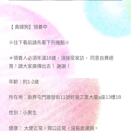
【 貴婦狗】領養中
※往下看前請先看下列幾點※
＊領養人必須年滿18歲，須接受家訪， 同意自費絕
育！請大家廣傳出去！ 謝謝！
年齡：約1-2歲
所在地：新界屯門建發街11號好景工業大廈a座13樓1B
性別：小男生
健康： 大便正常，胃口正常，沒有皮膚病。