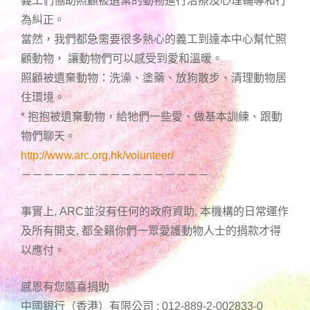
義工們協助照顧被遺棄的動物進行治療及心理輔導和行
為糾正。
當然，我們都急需要很多熱心的義工到達本中心幫忙照
顧動物， 讓動物們可以感受到愛和溫暖。
照顧被遺棄動物：洗澡、塗藥、放狗散步、清理動物居
住環境。
* 抱抱被遺棄動物，給牠們一些愛、做基本訓練、跟動
物們聊天。
http://www.arc.org.hk/volunteer/
－－－－－－－－－－－－－－－－－
事實上, ARC並沒有任何的政府資助, 本機構的日常運作
及所有開支, 都全籟你們一眾愛護動物人士的捐款才得
以應付。
感恩有您隨喜捐助
中國銀行（香港）有限公司 : 012-889-2-002833-0