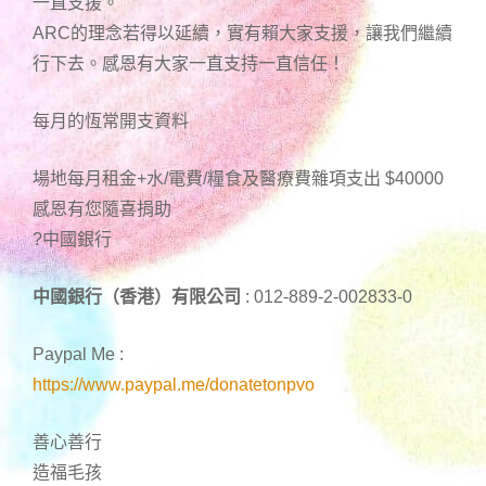
一直支援。
ARC的理念若得以延續，實有賴大家支援，讓我們繼續
行下去。感恩有大家一直支持一直信任！
每月的恆常開支資料
場地每月租金+水/電費/糧食及醫療費雜項支出 $40000
感恩有您隨喜捐助
?中國銀行
中國銀行（香港）有限公司
: 012-889-2-002833-0
Paypal Me :
https://www.paypal.me/donatetonpvo
善心善行
造福毛孩