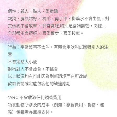
個性：親人、黏人、愛撒嬌
親狗，脾氣超好， 梳毛，剪手甲，搽藥水不會生氣，對
其他狗不會攻擊， 非常貪吃,特別是食狗餅乾，肉條…
全部都不會拒絕， 喜愛散步，喜愛按摩。
行為：平常沒事不太叫，有時會用吠叫試圖吸引人的注
意
不會定點大小便
對狗對人不會護食，不挑食
以上狀況均有可能因為到新環境而有所改變
欲領養請確定能包容他的缺適應期
*ARC 不會收取任何領養費用
領養動物所涉及的成本（例如：獸醫費用、食物、運
輸）領養者亦無須支付。