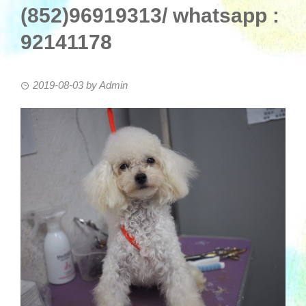
(852)96919313/ whatsapp :
92141178
2019-08-03
by
Admin