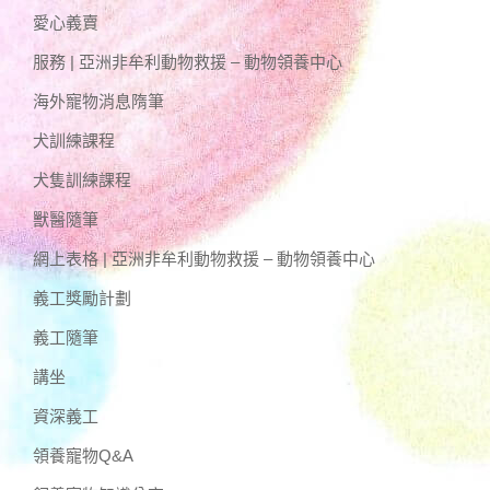
愛心義賣
服務 | 亞洲非牟利動物救援 – 動物領養中心
海外寵物消息隋筆
犬訓練課程
犬隻訓練課程
獸醫隨筆
網上表格 | 亞洲非牟利動物救援 – 動物領養中心
義工獎勵計劃
義工隨筆
講坐
資深義工
領養寵物Q&A