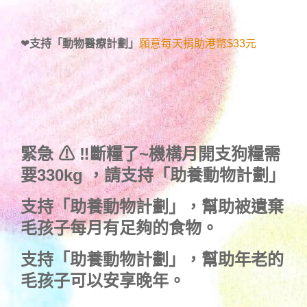
❤
支持「動物醫療計劃」
願意每天捐助港幣$33元
緊急 ⚠ ‼斷糧了~機構月開支狗糧需
要330kg ，
請支持「助養動物計劃」
支持
「助養動物計劃」
，幫助被遺棄
毛孩子每月有足夠的食物。
支持
「助養動物計劃」
，幫助年老的
毛孩子可以安享晚年。