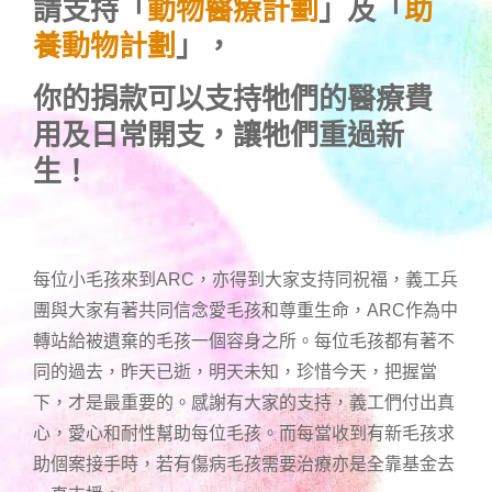
請支持「
動物醫療計劃
」及「
助
養動物計劃
」，
你的捐款可以支持牠們的醫療費
用及日常開支，讓牠們重過新
生！
每位小毛孩來到ARC，亦得到大家支持同祝福，義工兵
團與大家有著共同信念愛毛孩和尊重生命，ARC作為中
轉站給被遺棄的毛孩一個容身之所。每位毛孩都有著不
同的過去，昨天已逝，明天未知，珍惜今天，把握當
下，才是最重要的。感謝有大家的支持，義工們付出真
心，愛心和耐性幫助每位毛孩。而每當收到有新毛孩求
助個案接手時，若有傷病毛孩需要治療亦是全靠基金去