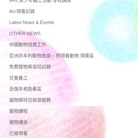
ARC青少年義工活動 學校講座
Arc領養記錄
Latest News & Events
OTHER NEWS
中國動物拯救工作
亞洲非牟利動物救援 – 待領養動物 領養區
免費寵物美容班記錄
兒童義工
受傷年老助養區
寵物模特兒租借服務
寵物課程
寵物講坐
已被領養