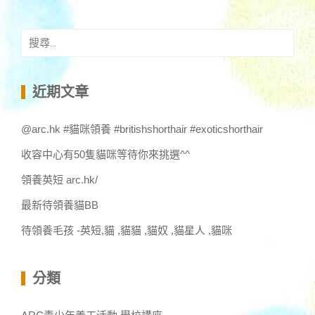
搜
尋
關
鍵
近期文章
字:
@arc.hk #貓咪領養 #britishshorthair #exoticshorthair
收容中心有50隻貓咪等待你來挑選^^
領養英短 arc.hk/
最新待領養貓BB
待領養毛孩 -英短,貓 ,貓貓 ,貓奴 ,貓星人 ,貓咪
分類