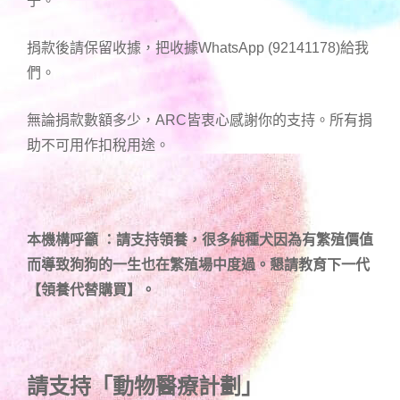
子。
捐款後請保留收據，把收據WhatsApp (92141178)給我
們。
無論捐款數額多少，ARC皆衷心感謝你的支持。所有捐
助不可用作扣稅用途。
本機構呼籲 ：請支持領養，很多純種犬因為有繁殖價值
而導致狗狗的一生也在繁殖場中度過。懇請教育下一代
【領養代替購買】。
請支持「動物醫療計劃」