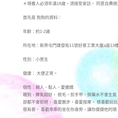
＊領養人必須年滿18歲，須接受家訪， 同意自費絕
首先是 狗狗的資料：
年齡：約1-2歲
所在地：新界屯門建發街11號好景工業大廈a座13樓
性別：小男生
健康： 大便正常。
個性：親人、黏人、愛撒嬌
親狗，脾氣超好， 梳毛，剪手甲，搽藥水不會生氣
部都不會拒絕， 喜愛散步，喜愛按摩。 很喜歡玩
很有善， 喜歡乖乖的坐在你身旁，讓你摸摸他的頭