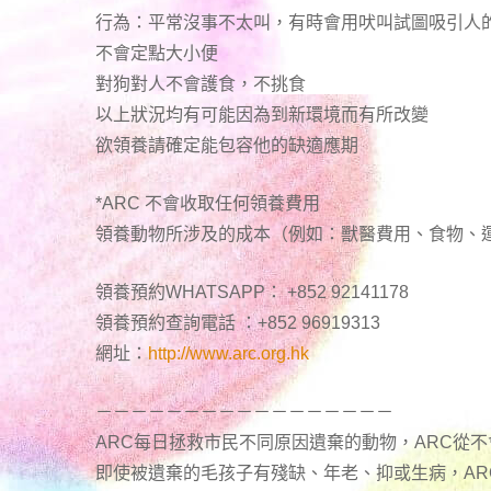
行為：平常沒事不太叫，有時會用吠叫試圖吸引人
不會定點大小便
對狗對人不會護食，不挑食
以上狀況均有可能因為到新環境而有所改變
欲領養請確定能包容他的缺適應期
*ARC 不會收取任何領養費用
領養動物所涉及的成本（例如：獸醫費用、食物、
領養預約WHATSAPP： +852 92141178
領養預約查詢電話 ：+852 96919313
網址：
http://www.arc.org.hk
－－－－－－－－－－－－－－－－－
ARC每日拯救市民不同原因遺棄的動物，ARC從
即使被遺棄的毛孩子有殘缺、年老、抑或生病，A