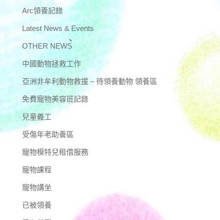
Arc領養記錄
Latest News & Events
OTHER NEWS
中國動物拯救工作
亞洲非牟利動物救援 – 待領養動物 領養區
免費寵物美容班記錄
兒童義工
受傷年老助養區
寵物模特兒租借服務
寵物課程
寵物講坐
已被領養