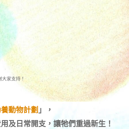
謝大家支持！
助養動物計劃
」，
費用及日常開支，讓牠們重過新生！