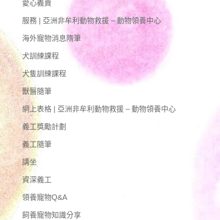
愛心義賣
服務 | 亞洲非牟利動物救援 – 動物領養中心
海外寵物消息隋筆
犬訓練課程
犬隻訓練課程
獸醫隨筆
網上表格 | 亞洲非牟利動物救援 – 動物領養中心
義工獎勵計劃
義工隨筆
講坐
資深義工
領養寵物Q&A
飼養寵物知識分享