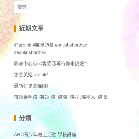
搜
尋
關
鍵
近期文章
字:
@arc.hk #貓咪領養 #britishshorthair
#exoticshorthair
收容中心有50隻貓咪等待你來挑選^^
領養英短 arc.hk/
最新待領養貓BB
待領養毛孩 -英短,貓 ,貓貓 ,貓奴 ,貓星人 ,貓咪
分類
ARC青少年義工活動 學校講座