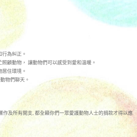
和行為糾正。
忙照顧動物， 讓動物們可以感受到愛和溫暖。
物居住環境。
跟動物們聊天。
日常運作及所有開支, 都全籟你們一眾愛護動物人士的捐款才得以應