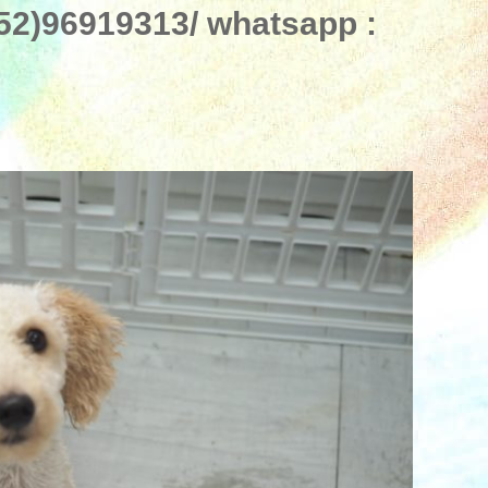
)96919313/ whatsapp :