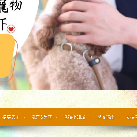
招募義工
洗牙&美容
毛孩小知識
學校講座
支持