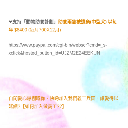
❤
支持「
動物助養計劃
」
助養兩隻被遺棄(中型犬) 以每
年
$8400 (每月700X12月)
https://www.paypal.com/cgi-bin/webscr?cmd=_s-
xclick&hosted_button_id=UJZM2E24EEKUN
自問愛心爆棚嘅你，快啲加入我們義工兵團，讓愛得以
延續?【如何加入做義工??】