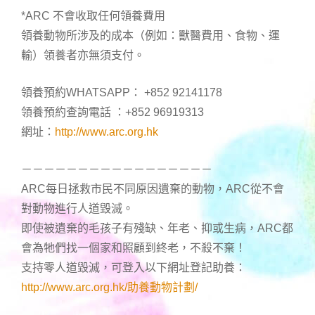
*ARC 不會收取任何領養費用
領養動物所涉及的成本（例如：獸醫費用、食物、運
輸）領養者亦無須支付。
領養預約WHATSAPP： +852 92141178
領養預約查詢電話 ：+852 96919313
網址：
http://www.arc.org.hk
－－－－－－－－－－－－－－－－－
ARC每日拯救市民不同原因遺棄的動物，ARC從不會
對動物進行人道毀滅。
即使被遺棄的毛孩子有殘缺、年老、抑或生病，ARC都
會為牠們找一個家和照顧到終老，不殺不棄！
支持零人道毀滅，可登入以下網址登記助養：
http://www.arc.org.hk/助養動物計劃/