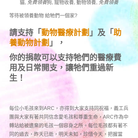
貓,
免費領養
狗, 寵物收養, 動物領養,
免費領養
等待被領養動物 給牠們一個家
?
請支持「
動物醫療計劃
」及「
助
養動物計劃
」，
你的捐款可以支持牠們的醫療費
用及日常開支，讓牠們重過新
生！
每位小毛孩來到ARC，亦得到大家支持同祝福，義工兵
團與大家有著共同信念愛毛孩和尊重生命，ARC作為中
轉站給被遺棄的毛孩一個容身之所。每位毛孩都有著不
同的過去，昨天已逝，明天未知，珍惜今天，把握當