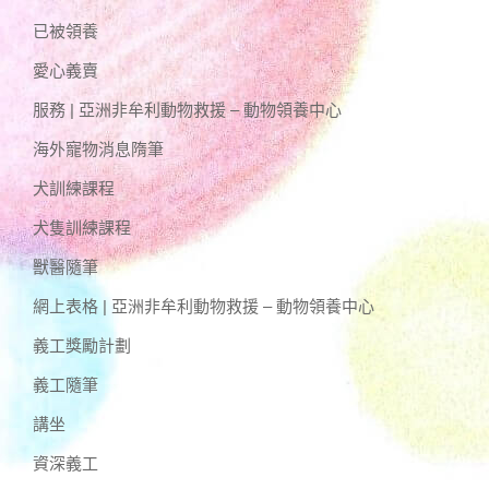
已被領養
愛心義賣
服務 | 亞洲非牟利動物救援 – 動物領養中心
海外寵物消息隋筆
犬訓練課程
犬隻訓練課程
獸醫隨筆
網上表格 | 亞洲非牟利動物救援 – 動物領養中心
義工獎勵計劃
義工隨筆
講坐
資深義工