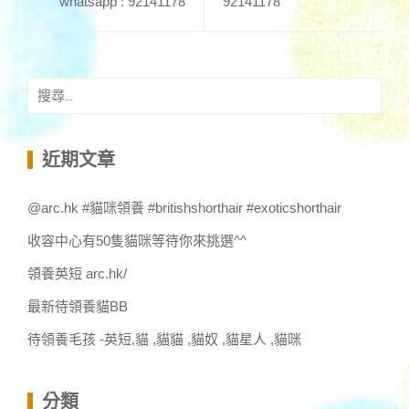
whatsapp : 92141178
92141178
搜
尋
關
鍵
近期文章
字:
@arc.hk #貓咪領養 #britishshorthair #exoticshorthair
收容中心有50隻貓咪等待你來挑選^^
領養英短 arc.hk/
最新待領養貓BB
待領養毛孩 -英短,貓 ,貓貓 ,貓奴 ,貓星人 ,貓咪
分類