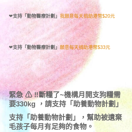
❤
支持「動物醫療計劃」
我願意每天捐助港幣$20元
❤
支持「動物醫療計劃」
願意每天捐助港幣$33元
緊急 ⚠ ‼斷糧了~機構月開支狗糧需
要330kg ，
請支持「助養動物計劃」
支持
「助養動物計劃」
，幫助被遺棄
毛孩子每月有足夠的食物。