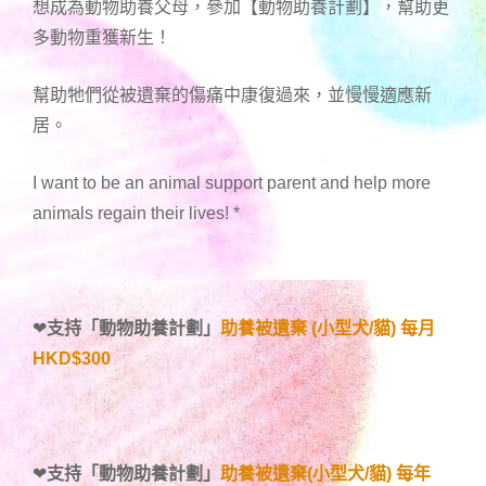
想成為動物助養父母，參加【動物助養計劃】，幫助更
多動物重獲新生！
幫助牠們從被遺棄的傷痛中康復過來，並慢慢適應新
居。
I want to be an animal support parent and help more
animals regain their lives!
*
❤
支持「
動物助養計劃
」
助養被遺棄 (小型犬/貓) 每月
HKD$300
❤
支持「
動物助養計劃
」
助養被遺棄(小型犬/貓) 每年