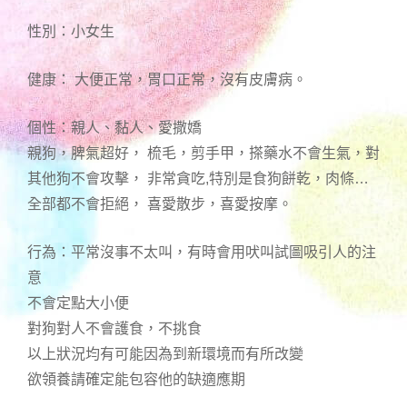
性別：小女生
健康： 大便正常，胃口正常，沒有皮膚病。
個性：親人、黏人、愛撒嬌
親狗，脾氣超好， 梳毛，剪手甲，搽藥水不會生氣，對
其他狗不會攻擊， 非常貪吃,特別是食狗餅乾，肉條…
全部都不會拒絕， 喜愛散步，喜愛按摩。
行為：平常沒事不太叫，有時會用吠叫試圖吸引人的注
意
不會定點大小便
對狗對人不會護食，不挑食
以上狀況均有可能因為到新環境而有所改變
欲領養請確定能包容他的缺適應期