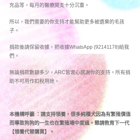
充品等，每月的醫療開支十分沉重。
所以，我們需要的你支持才能幫助更多被遺棄的毛孩
子。
捐款後請保留收據，把收據WhatsApp (92141178)給我
們。
無論捐款數額多少，ARC皆衷心感謝你的支持。所有捐
助不可用作扣稅用途。
本機構呼籲 ：請支持領養，很多純種犬因為有繁殖價值
而導致狗狗的一生也在繁殖場中度過。懇請教育下一代
【領養代替購買】。