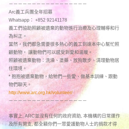
－－－－－－－－－－－－－－－－－
Arc義工兵團全年招募
Whatsapp： +852 92141178
義工們協助照顧被遺棄的動物進行治療及心理輔導和行
為糾正。
當然，我們都急需要很多熱心的義工到達本中心幫忙照
顧動物， 讓動物們可以感受到愛和溫暖。
照顧被遺棄動物：洗澡、塗藥、放狗散步、清理動物居
住環境。
* 抱抱被遺棄動物，給牠們一些愛、做基本訓練、跟動
物們聊天。
http://www.arc.org.hk/volunteer/
－－－－－－－－－－－－－－－－－
事實上, ARC並沒有任何的政府資助, 本機構的日常運作
及所有開支, 都全籟你們一眾愛護動物人士的捐款才得