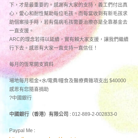
下，才是最重要的。感謝有大家的支持，義工們付出真
心，愛心和耐性幫助每位毛孩。而每當收到有新毛孩求
助個案接手時，若有傷病毛孩需要治療亦是全靠基金去
一直支援。
ARC的理念若得以延續，實有賴大家支援，讓我們繼續
行下去。感恩有大家一直支持一直信任！
每月的恆常開支資料
場地每月租金+水/電費/糧食及醫療費雜項支出 $40000
感恩有您隨喜捐助
?中國銀行
中國銀行（香港）有限公司
: 012-889-2-002833-0
Paypal Me :