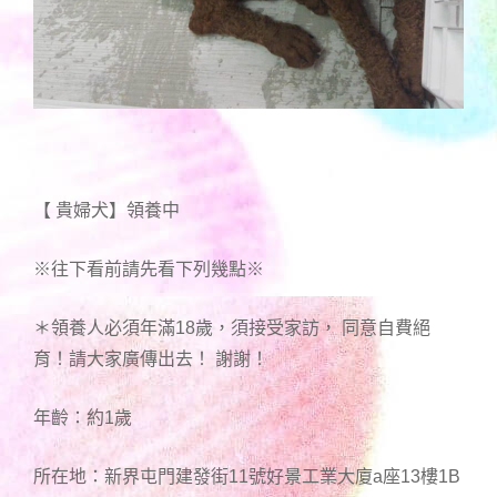
【 貴婦犬】領養中
※往下看前請先看下列幾點※
＊領養人必須年滿18歲，須接受家訪， 同意自費絕
育！請大家廣傳出去！ 謝謝！
年齡：約1歲
所在地：新界屯門建發街11號好景工業大廈a座13樓1B