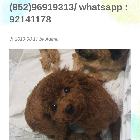
(852)96919313/ whatsapp :
92141178
2019-08-17
by
Admin