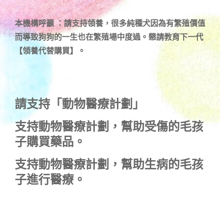
本機構呼籲 ：請支持領養，很多純種犬因為有繁殖價值
而導致狗狗的一生也在繁殖場中度過。懇請教育下一代
【領養代替購買】。
請支持「動物醫療計劃」
支持
動物醫療計劃
，幫助受傷的毛孩
子購買藥品。
支持
動物醫療計劃
，幫助生病的毛孩
子進行醫療。