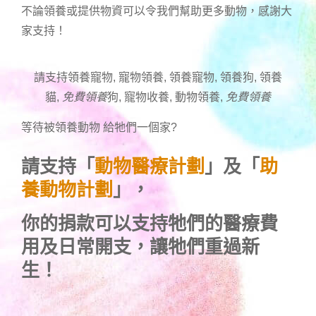
不論領養或提供物資可以令我們幫助更多動物，感謝大
家支持！
請支持領養寵物, 寵物領養, 領養寵物, 領養狗, 領養
貓,
免費領養
狗, 寵物收養, 動物領養,
免費領養
等待被領養動物 給牠們一個家
?
請支持「
動物醫療計劃
」及「
助
養動物計劃
」，
你的捐款可以支持牠們的醫療費
用及日常開支，讓牠們重過新
生！