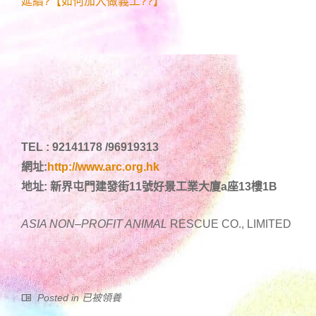
延續?【如何加入做義工??】
TEL : 92141178 /96919313
網址:
http://www.arc.org.hk
地址: 新界屯門建發街11號好景工業大廈a座13樓1B
ASIA NON
–
PROFIT ANIMAL
RESCUE CO., LIMITED
Posted in
已被領養