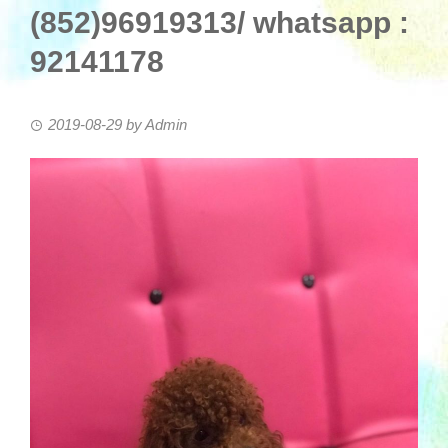
(852)96919313/ whatsapp :
92141178
2019-08-29
by
Admin