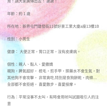
育！請大家廣傳出去！ 謝謝！
年齡：約 1 歲
所在地：新界屯門建發街11號好景工業大廈a座13樓1B
性別：小男生
健康： 大便正常，胃口正常，沒有皮膚病。
個性：親人、黏人、愛撒嬌
親狗，脾氣超好， 梳毛，剪手甲，搽藥水不會生氣，對
其他狗不會攻擊， 非常貪吃,特別是食狗餅乾，肉條…
全部都不會拒絕， 喜愛散步，喜愛按摩。
行為：平常沒事不太叫，有時會用吠叫試圖吸引人的注
意