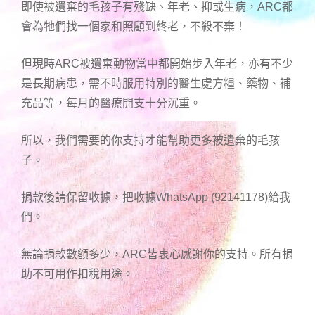
即使被遺棄的毛孩子有殘缺、年老、抑或生病，ARC都
會為牠們找一個家和照顧到終老，不殺不棄！
但現時ARC被遺棄動物當中都開始步入年老，亦有不少
是長期病患，需不時服用特別的醫生處方糧、藥物、補
充品等，每月的醫療開支十分沉重。
所以，我們需要的你支持才能幫助更多被遺棄的毛孩
子。
捐款後請保留收據，把收據WhatsApp (92141178)給我
們。
無論捐款數額多少，ARC皆衷心感謝你的支持。所有捐
助不可用作扣稅用途。