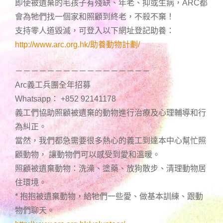
即使被遺棄的毛孩子有殘缺、年老、抑或生病，ARC都
會為牠們找一個家和照顧到終老，不殺不棄！
支持零人道毀滅，可登入以下網址登記助養：
http://www.arc.org.hk/助養動物計劃/
－－－－－－－－－－－－－－－－－
Arc義工兵團全年招募
Whatsapp： +852 92141178
義工們協助照顧被遺棄的動物進行治療及心理輔導和行
為糾正。
當然，我們都急需要很多熱心的義工到達本中心幫忙照
顧動物， 讓動物們可以感受到愛和溫暖。
照顧被遺棄動物：洗澡、塗藥、放狗散步、清理動物居
住環境。
* 抱抱被遺棄動物，給牠們一些愛、做基本訓練、跟動
物們聊天。