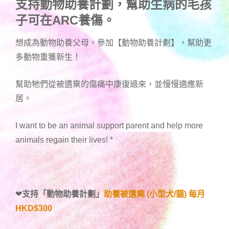
支持動物助養計劃，幫助生病的毛孩
子可在ARC養傷。
想成為動物助養父母，參加【動物助養計劃】，幫助更
多動物重獲新生！
幫助牠們從被遺棄的傷痛中康復過來，並慢慢適應新
居。
I want to be an animal support parent and help more
animals regain their lives!
*
❤
支持「
動物助養計劃
」
助養被遺棄 (小型犬/貓) 每月
HKD$300