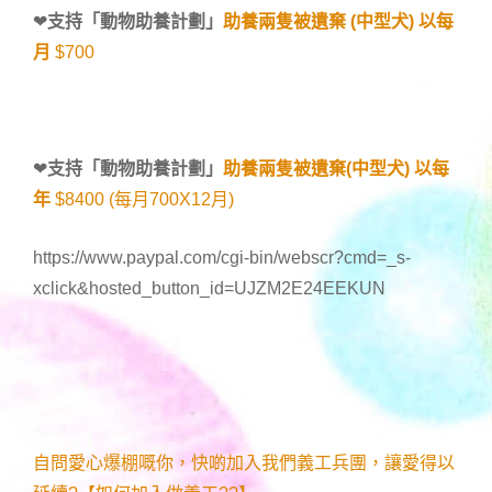
❤
支持「
動物助養計劃
」
助養兩隻被遺棄 (中型犬) 以每
月
$700
❤
支持「
動物助養計劃
」
助養兩隻被遺棄(中型犬) 以每
年
$8400 (每月700X12月)
https://www.paypal.com/cgi-bin/webscr?cmd=_s-
xclick&hosted_button_id=UJZM2E24EEKUN
自問愛心爆棚嘅你，快啲加入我們義工兵團，讓愛得以