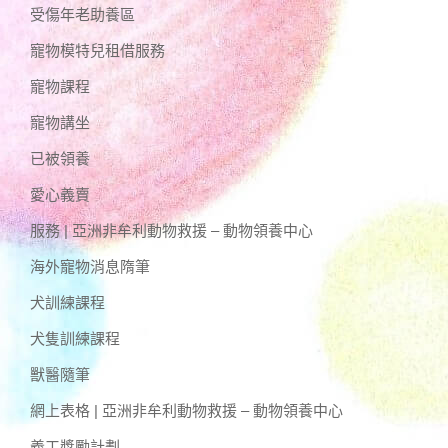
受傷年老助養區
寵物模特兒租借服務
寵物課程
寵物講坐
已被領養
愛心義賣
服務 | 亞洲非牟利動物救援 – 動物領養中心
海外寵物消息隋筆
犬訓練課程
犬隻訓練課程
獸醫隨筆
網上表格 | 亞洲非牟利動物救援 – 動物領養中心
義工獎勵計劃