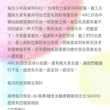
每位小毛孩來到ARC，亦得到大家支持同祝福，義工兵
團與大家有著共同信念愛毛孩和尊重生命，ARC作為中
轉站給被遺棄的毛孩一個容身之所。每位毛孩都有著不
同的過去，昨天已逝，明天未知，珍惜今天，把握當
下，才是最重要的。感謝有大家的支持，義工們付出真
心，愛心和耐性幫助每位毛孩。而每當收到有新毛孩求
助個案接手時，若有傷病毛孩需要治療亦是全靠基金去
一直支援。
ARC的理念若得以延續，實有賴大家支援，讓我們繼續
行下去。感恩有大家一直支持一直信任！
每月的恆常開支資料
場地每月租金+水/電費/糧食及醫療費雜項支出 $40000
感恩有您隨喜捐助
?中國銀行