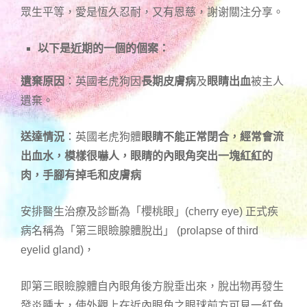
眾生平等，愛是恆久忍耐，又有恩慈，謝谢關注分享。
以下是近期的一個的個案：
遺棄原因
：英國老虎狗因
長期皮膚病
及
眼睛出血
被主人
遺棄。
送達情況
：英國老虎狗體
眼睛不能正常閉合
，經常會流
出血水，模樣很嚇人，眼睛的內眼角突出一塊紅紅的
肉，手腳有掉毛和皮膚病
安排醫生治療及診斷為「櫻桃眼」
(cherry eye)
正式疾
病名稱為「第三眼瞼腺體脫出」
(prolapse of third
eyelid gland)
，
即第三眼瞼腺體自內眼角後方脫垂出來，脫出物再發生
發炎腫大，使外觀上在近內眼角之眼球前方可見一紅色