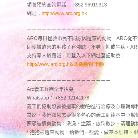
領養預約查詢電話 ：+852 96919313
網址：
http://www.arc.org.hk
－－－－－－－－－－－－－－－－－
ARC每日拯救市民不同原因遺棄的動物，ARC從
即使被遺棄的毛孩子有殘缺、年老、抑或生病，A
支持零人道毀滅，可登入以下網址登記助養：
http://www.arc.org.hk/助養動物計劃/
－－－－－－－－－－－－－－－－－
Arc義工兵團全年招募
Whatsapp： +852 92141178
義工們協助照顧被遺棄的動物進行治療及心理輔導
當然，我們都急需要很多熱心的義工到達本中心幫
照顧被遺棄動物：洗澡、塗藥、放狗散步、清理動
* 抱抱被遺棄動物，給牠們一些愛、做基本訓練、