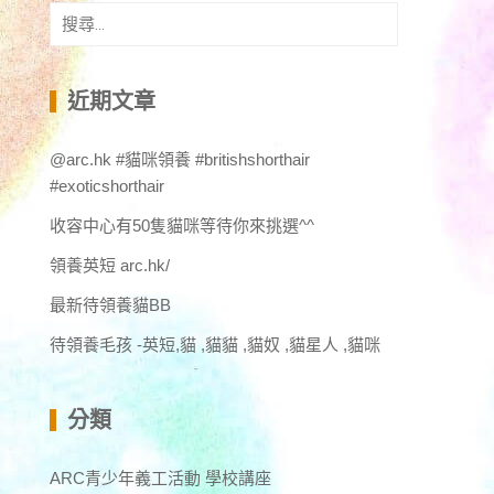
搜
尋
關
鍵
近期文章
字:
@arc.hk #貓咪領養 #britishshorthair
#exoticshorthair
收容中心有50隻貓咪等待你來挑選^^
領養英短 arc.hk/
最新待領養貓BB
待領養毛孩 -英短,貓 ,貓貓 ,貓奴 ,貓星人 ,貓咪
分類
ARC青少年義工活動 學校講座