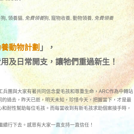
狗, 領養貓,
免費領養
狗, 寵物收養, 動物領養,
免費領養
助養動物計劃
」，
費用及日常開支，讓牠們重過新生！
工兵團與大家有著共同信念愛毛孩和尊重生命，ARC作為中轉站
同的過去，昨天已逝，明天未知，珍惜今天，把握當下，才是最
心和耐性幫助每位毛孩。而每當收到有新毛孩求助個案接手時，
們繼續行下去。感恩有大家一直支持一直信任！