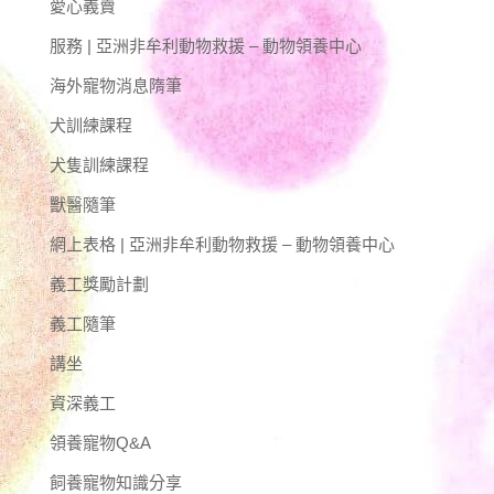
愛心義賣
服務 | 亞洲非牟利動物救援 – 動物領養中心
海外寵物消息隋筆
犬訓練課程
犬隻訓練課程
獸醫隨筆
網上表格 | 亞洲非牟利動物救援 – 動物領養中心
義工獎勵計劃
義工隨筆
講坐
資深義工
領養寵物Q&A
飼養寵物知識分享