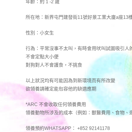
年齡：約 1 -2 歲
所在地：新界屯門建發街11號好景工業大廈a座13樓
性別：小女生
行為：平常沒事不太叫，有時會用吠叫試圖吸引人
不會定點大小便
對狗對人不會護食，不挑食
以上狀況均有可能因為到新環境而有所改變
欲領養請確定能包容他的缺適應期
*ARC 不會收取任何領養費用
領養動物所涉及的成本（例如：獸醫費用、食物、
領養預約WHATSAPP： +852 92141178