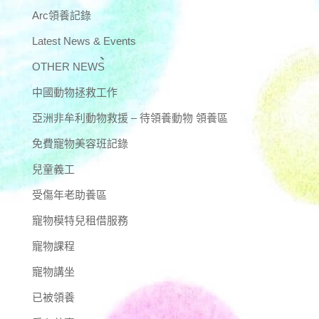
Arc領養記錄
Latest News & Events
OTHER NEWS
中國動物拯救工作
亞洲非牟利動物救援 – 待領養動物 領養區
免費寵物美容班記錄
兒童義工
受傷年老助養區
寵物模特兒租借服務
寵物課程
寵物講坐
已被領養