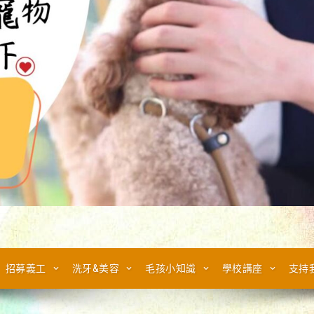
招募義工
洗牙&美容
毛孩小知識
學校講座
支持