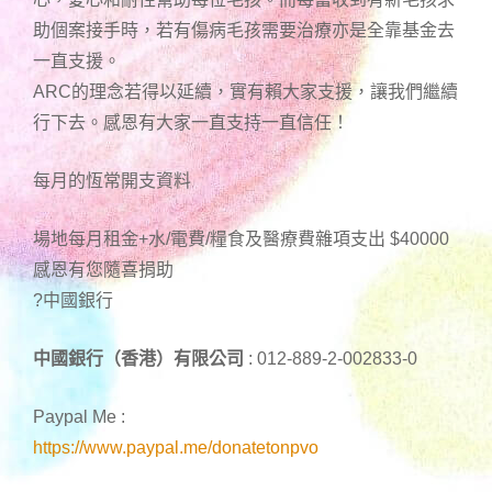
助個案接手時，若有傷病毛孩需要治療亦是全靠基金去
一直支援。
ARC的理念若得以延續，實有賴大家支援，讓我們繼續
行下去。感恩有大家一直支持一直信任！
每月的恆常開支資料
場地每月租金+水/電費/糧食及醫療費雜項支出 $40000
感恩有您隨喜捐助
?中國銀行
中國銀行（香港）有限公司
: 012-889-2-002833-0
Paypal Me :
https://www.paypal.me/donatetonpvo