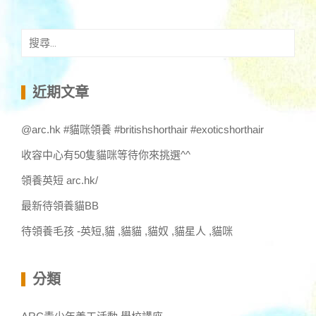
搜
尋
關
鍵
近期文章
字:
@arc.hk #貓咪領養 #britishshorthair #exoticshorthair
收容中心有50隻貓咪等待你來挑選^^
領養英短 arc.hk/
最新待領養貓BB
待領養毛孩 -英短,貓 ,貓貓 ,貓奴 ,貓星人 ,貓咪
分類