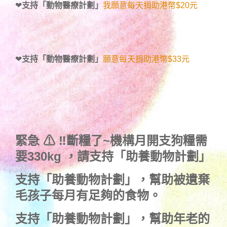
❤
支持「動物醫療計劃」
我願意每天捐助港幣$20元
❤
支持「動物醫療計劃」
願意每天捐助港幣$33元
緊急 ⚠ ‼斷糧了~機構月開支狗糧需
要330kg ，
請支持「助養動物計劃」
支持
「助養動物計劃」
，幫助被遺棄
毛孩子每月有足夠的食物。
支持
「助養動物計劃」
，幫助年老的