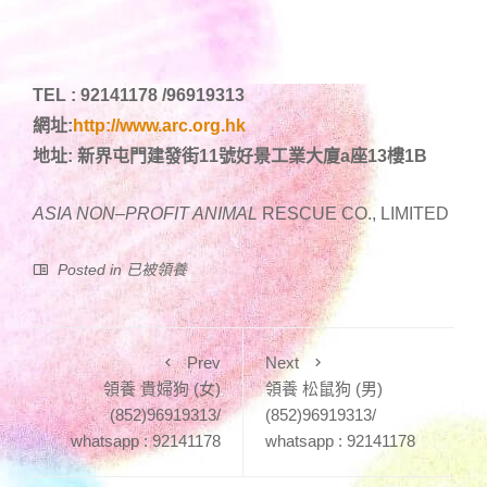
TEL : 92141178 /96919313
網址:
http://www.arc.org.hk
地址: 新界屯門建發街11號好景工業大廈a座13樓1B
ASIA NON
–
PROFIT ANIMAL
RESCUE CO., LIMITED
Posted in
已被領養
Prev
Next
領養 貴婦狗 (女)
領養 松鼠狗 (男)
(852)96919313/
(852)96919313/
whatsapp : 92141178
whatsapp : 92141178