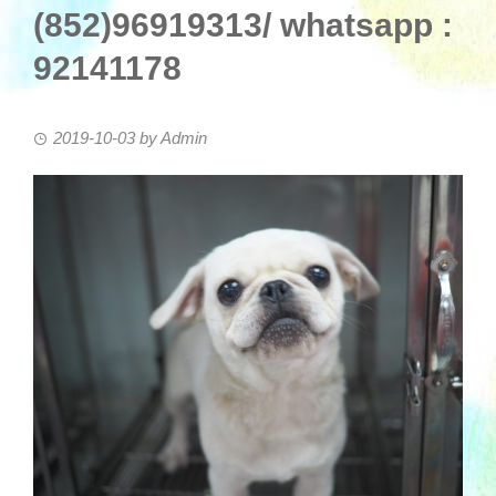
(852)96919313/ whatsapp :
92141178
2019-10-03
by
Admin