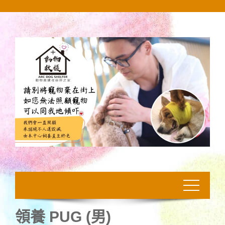
Skip
to
content
領養 PUG (男)