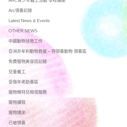
ARC青少年義工活動 學校講座
Arc領養記錄
Latest News & Events
OTHER NEWS
中國動物拯救工作
亞洲非牟利動物救援 – 待領養動物 領養區
免費寵物美容班記錄
兒童義工
受傷年老助養區
寵物模特兒租借服務
寵物課程
寵物講坐
已被領養