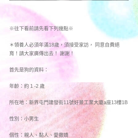
※往下看前請先看下列幾點※
＊領養人必須年滿18歲，須接受家訪， 同意自費絕
育！請大家廣傳出去！ 謝謝！
首先是狗的資料：
年齡：約 1 -2 歲
所在地：新界屯門建發街11號好景工業大廈a座13樓1B
性別：小男生
個性：親人、黏人、愛撒嬌