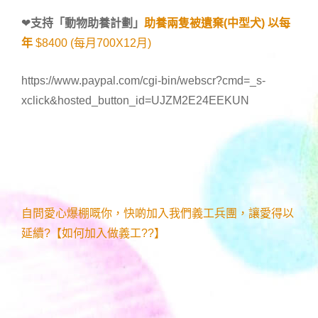
❤
支持「
動物助養計劃
」
助養兩隻被遺棄(中型犬) 以每
年
$8400 (每月700X12月)
https://www.paypal.com/cgi-bin/webscr?cmd=_s-
xclick&hosted_button_id=UJZM2E24EEKUN
自問愛心爆棚嘅你，快啲加入我們義工兵團，讓愛得以
延續?【如何加入做義工??】