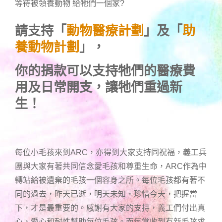
等待被領養動物 給牠們一個家
?
請支持「
動物醫療計劃
」及「
助
養動物計劃
」，
你的捐款可以支持牠們的醫療費
用及日常開支，讓牠們重過新
生！
每位小毛孩來到ARC，亦得到大家支持同祝福，義工兵
團與大家有著共同信念愛毛孩和尊重生命，ARC作為中
轉站給被遺棄的毛孩一個容身之所。每位毛孩都有著不
同的過去，昨天已逝，明天未知，珍惜今天，把握當
下，才是最重要的。感謝有大家的支持，義工們付出真
心，愛心和耐性幫助每位毛孩。而每當收到有新毛孩求