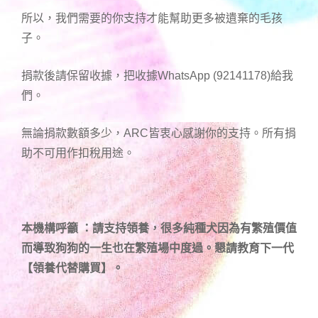
所以，我們需要的你支持才能幫助更多被遺棄的毛孩
子。
捐款後請保留收據，把收據WhatsApp (92141178)給我
們。
無論捐款數額多少，ARC皆衷心感謝你的支持。所有捐
助不可用作扣稅用途。
本機構呼籲 ：請支持領養，很多純種犬因為有繁殖價值
而導致狗狗的一生也在繁殖場中度過。懇請教育下一代
【領養代替購買】。