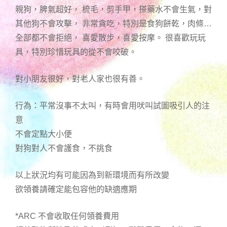
親狗，脾氣超好， 梳毛，剪手甲，搽藥水不會生氣，對
其他狗不會攻擊， 非常貪吃，特別是食狗餅乾，肉條…
全部都不會拒絕， 喜愛散步，喜愛按摩。 很喜歡玩玩
具，特別珍惜玩具的從不會咬破。
對小朋友很好，對老人家也很有善。
行為：平常沒事不太叫，有時會用吠叫試圖吸引人的注
意
不會定點大小便
對狗對人不會護食，不挑食
以上狀況均有可能因為到新環境而有所改變
欲領養請確定能包容他的缺適應期
*ARC 不會收取任何領養費用