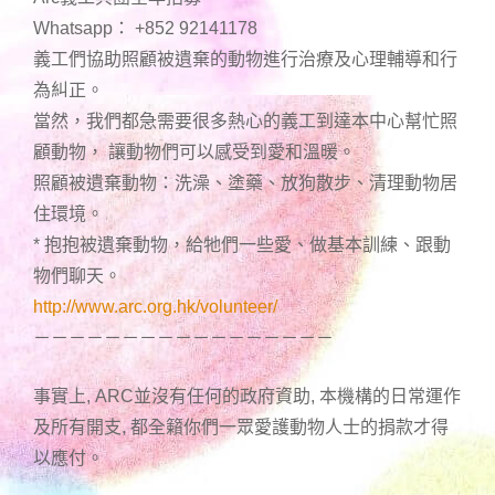
Whatsapp： +852 92141178
義工們協助照顧被遺棄的動物進行治療及心理輔導和行
為糾正。
當然，我們都急需要很多熱心的義工到達本中心幫忙照
顧動物， 讓動物們可以感受到愛和溫暖。
照顧被遺棄動物：洗澡、塗藥、放狗散步、清理動物居
住環境。
* 抱抱被遺棄動物，給牠們一些愛、做基本訓練、跟動
物們聊天。
http://www.arc.org.hk/volunteer/
－－－－－－－－－－－－－－－－－
事實上, ARC並沒有任何的政府資助, 本機構的日常運作
及所有開支, 都全籟你們一眾愛護動物人士的捐款才得
以應付。