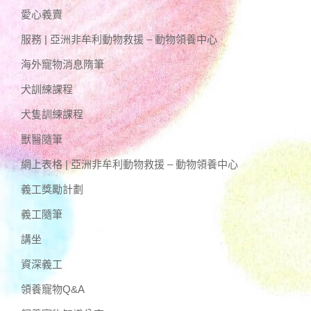
愛心義賣
服務 | 亞洲非牟利動物救援 – 動物領養中心
海外寵物消息隋筆
犬訓練課程
犬隻訓練課程
獸醫隨筆
網上表格 | 亞洲非牟利動物救援 – 動物領養中心
義工獎勵計劃
義工隨筆
講坐
資深義工
領養寵物Q&A