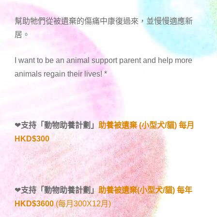
幫助牠們從被遺棄的傷痛中康復過來，並慢慢適應新
居。
I want to be an animal support parent and help more
animals regain their lives!
*
❤
支持「
動物助養計劃
」
助養被遺棄 (小型犬/貓) 每月
HKD$300
❤
支持「
動物助養計劃
」
助養被遺棄(小型犬/貓) 每年
HKD$3600
(每月300X12月)