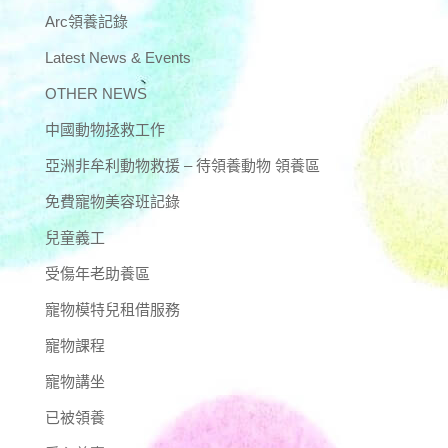
Arc領養記錄
Latest News & Events
OTHER NEWS
中國動物拯救工作
亞洲非牟利動物救援 – 待領養動物 領養區
免費寵物美容班記錄
兒童義工
受傷年老助養區
寵物模特兒租借服務
寵物課程
寵物講坐
已被領養