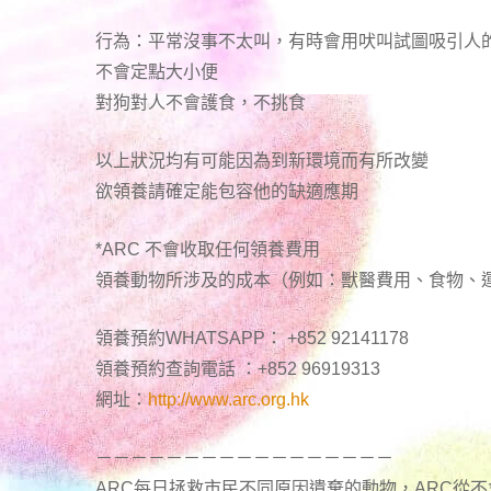
行為：平常沒事不太叫，有時會用吠叫試圖吸引人
不會定點大小便
對狗對人不會護食，不挑食
以上狀況均有可能因為到新環境而有所改變
欲領養請確定能包容他的缺適應期
*ARC 不會收取任何領養費用
領養動物所涉及的成本（例如：獸醫費用、食物、
領養預約WHATSAPP： +852 92141178
領養預約查詢電話 ：+852 96919313
網址：
http://www.arc.org.hk
－－－－－－－－－－－－－－－－－
ARC每日拯救市民不同原因遺棄的動物，ARC從