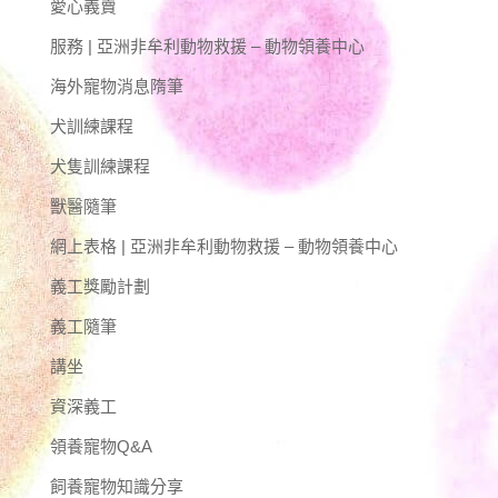
愛心義賣
服務 | 亞洲非牟利動物救援 – 動物領養中心
海外寵物消息隋筆
犬訓練課程
犬隻訓練課程
獸醫隨筆
網上表格 | 亞洲非牟利動物救援 – 動物領養中心
義工獎勵計劃
義工隨筆
講坐
資深義工
領養寵物Q&A
飼養寵物知識分享