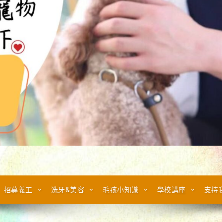
招募義工
洗牙&美容
毛孩小知識
學校講座
支持