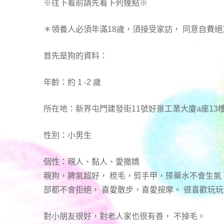
※往下看前請先看下列幾點※
＊領養人必須年滿18歲，須接受家訪， 同意自費絕
首先是狗的資料：
年齡：約 1 -2 歲
所在地：新界屯門建發街11號好景工業大廈a座13樓
性別：小男生
個性：親人、黏人、愛撒嬌
親狗，脾氣超好， 梳毛，剪手甲，搽藥水不會生氣
部都不會拒絕， 喜愛散步，喜愛按摩。 很喜歡玩
對小朋友很好，對老人家也很有善， 不掉毛。