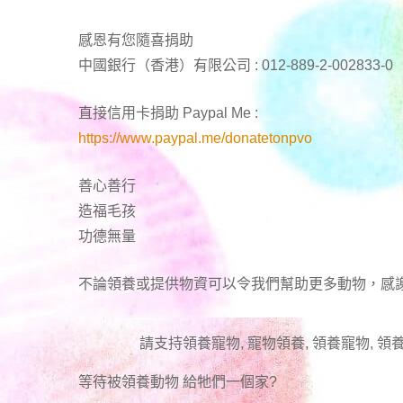
感恩有您隨喜捐助
中國銀行（香港）有限公司 : 012-889-2-002833-0
直接信用卡捐助 Paypal Me :
https://www.paypal.me/donatetonpvo
善心善行
造福毛孩
功德無量
不論領養或提供物資可以令我們幫助更多動物，感
請支持領養寵物, 寵物領養, 領養寵物, 領養
等待被領養動物 給牠們一個家
?