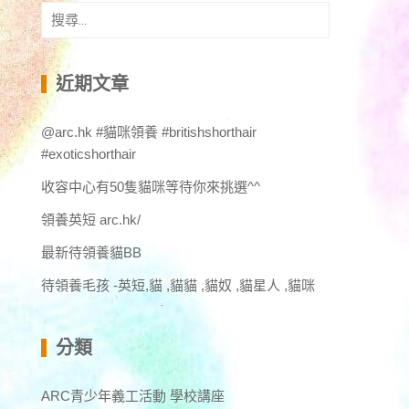
搜
尋
關
鍵
近期文章
字:
@arc.hk #貓咪領養 #britishshorthair
#exoticshorthair
收容中心有50隻貓咪等待你來挑選^^
領養英短 arc.hk/
最新待領養貓BB
待領養毛孩 -英短,貓 ,貓貓 ,貓奴 ,貓星人 ,貓咪
分類
ARC青少年義工活動 學校講座