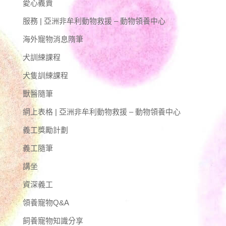
愛心義賣
服務 | 亞洲非牟利動物救援 – 動物領養中心
海外寵物消息隋筆
犬訓練課程
犬隻訓練課程
獸醫隨筆
網上表格 | 亞洲非牟利動物救援 – 動物領養中心
義工獎勵計劃
義工隨筆
講坐
資深義工
領養寵物Q&A
飼養寵物知識分享