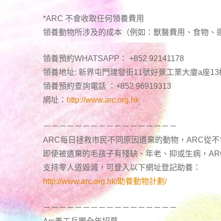
*ARC 不會收取任何領養費用
領養動物所涉及的成本（例如：獸醫費用、食物、
領養預約WHATSAPP： +852 92141178
領養地址: 新界屯門建發街11號好景工業大廈a座13
領養預約查詢電話 ：+852 96919313
網址：
http://www.arc.org.hk
－－－－－－－－－－－－－－－－－
ARC每日拯救市民不同原因遺棄的動物，ARC從
即使被遺棄的毛孩子有殘缺、年老、抑或生病，A
支持零人道毀滅，可登入以下網址登記助養：
http://www.arc.org.hk/助養動物計劃/
－－－－－－－－－－－－－－－－－