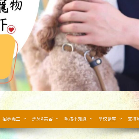
招募義工
洗牙&美容
毛孩小知識
學校講座
支持