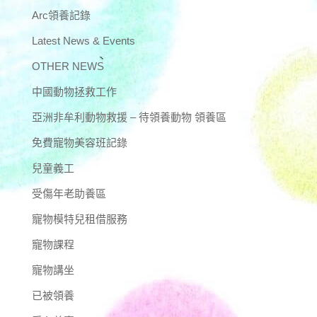
Arc領養記錄
Latest News & Events
OTHER NEWS
中國動物拯救工作
亞洲非牟利動物救援 – 待領養動物 領養區
免費寵物美容班記錄
兒童義工
受傷年老助養區
寵物模特兒租借服務
寵物課程
寵物講坐
已被領養