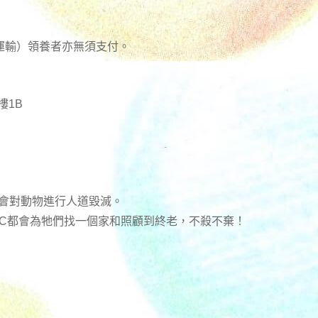
運輸）領養者亦無須支付。
樓1B
不會對動物進行人道毀滅。
RC都會為牠們找一個家和照顧到終老，不殺不棄！