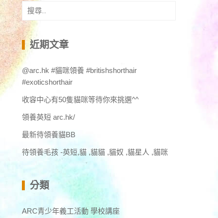
搜
尋
關
鍵
近期文章
字:
@arc.hk #貓咪領養 #britishshorthair
#exoticshorthair
收容中心有50隻貓咪等待你來挑選^^
領養英短 arc.hk/
最新待領養貓BB
待領養毛孩 -英短,貓 ,貓貓 ,貓奴 ,貓星人 ,貓咪
分類
ARC青少年義工活動 學校講座