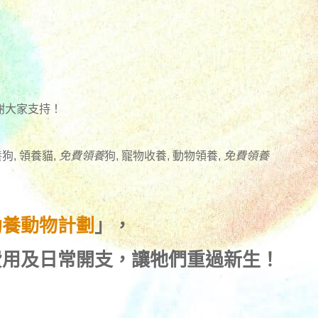
謝大家支持！
狗, 領養貓,
免費領養
狗, 寵物收養, 動物領養,
免費領養
助養動物計劃
」，
費用及日常開支，讓牠們重過新生！