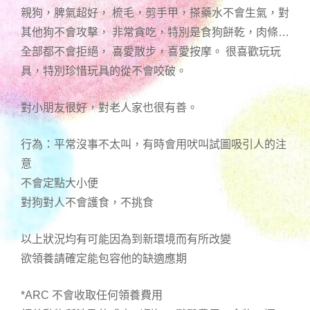
親狗，脾氣超好， 梳毛，剪手甲，搽藥水不會生氣，對
其他狗不會攻擊， 非常貪吃，特別是食狗餅乾，肉條…
全部都不會拒絕， 喜愛散步，喜愛按摩。 很喜歡玩玩
具，特別珍惜玩具的從不會咬破。
對小朋友很好，對老人家也很有善。
行為：平常沒事不太叫，有時會用吠叫試圖吸引人的注
意
不會定點大小便
對狗對人不會護食，不挑食
以上狀況均有可能因為到新環境而有所改變
欲領養請確定能包容他的缺適應期
*ARC 不會收取任何領養費用