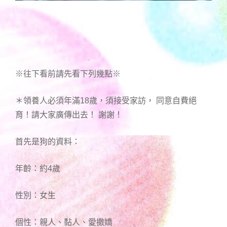
※往下看前請先看下列幾點※
＊領養人必須年滿18歲，須接受家訪， 同意自費絕
育！請大家廣傳出去！ 謝謝！
首先是狗的資料：
年齡：約4歲
性別：女生
個性：親人、黏人、愛撒嬌