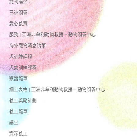
寵物講坐
已被領養
愛心義賣
服務 | 亞洲非牟利動物救援 – 動物領養中心
海外寵物消息隋筆
犬訓練課程
犬隻訓練課程
獸醫隨筆
網上表格 | 亞洲非牟利動物救援 – 動物領養中心
義工獎勵計劃
義工隨筆
講坐
資深義工