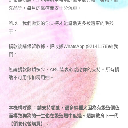
是長期病患，需不時服用特別的醫生處方糧、藥物、補
充品等，每月的醫療開支十分沉重。
所以，我們需要的你支持才能幫助更多被遺棄的毛孩
子。
捐款後請保留收據，把收據WhatsApp (92141178)給我
們。
無論捐款數額多少，ARC皆衷心感謝你的支持。所有捐
助不可用作扣稅用途。
本機構呼籲 ：請支持領養，很多純種犬因為有繁殖價值
而導致狗狗的一生也在繁殖場中度過。懇請教育下一代
【領養代替購買】。