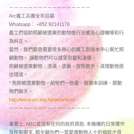
－－－－－－－－－－－－－－－－－
Arc義工兵團全年招募
Whatsapp： +852 92141178
義工們協助照顧被遺棄的動物進行治療及心理輔導和行
為糾正。
當然，我們都急需要很多熱心的義工到達本中心幫忙照
顧動物， 讓動物們可以感受到愛和溫暖。
照顧被遺棄動物：洗澡、塗藥、放狗散步、清理動物居
住環境。
* 抱抱被遺棄動物，給牠們一些愛、做基本訓練、跟動
物們聊天。
http://www.arc.org.hk/volunteer/
－－－－－－－－－－－－－－－－－
事實上, ARC並沒有任何的政府資助, 本機構的日常運作
及所有開支, 都全籟你們一眾愛護動物人士的捐款才得