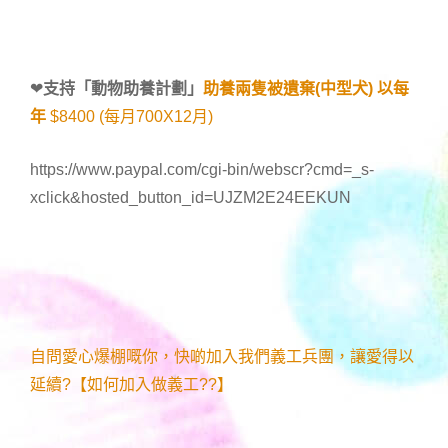
❤
支持「
動物助養計劃
」
助養兩隻被遺棄(中型犬) 以每
年
$8400 (每月700X12月)
https://www.paypal.com/cgi-bin/webscr?cmd=_s-
xclick&hosted_button_id=UJZM2E24EEKUN
自問愛心爆棚嘅你，快啲加入我們義工兵團，讓愛得以
延續?【如何加入做義工??】