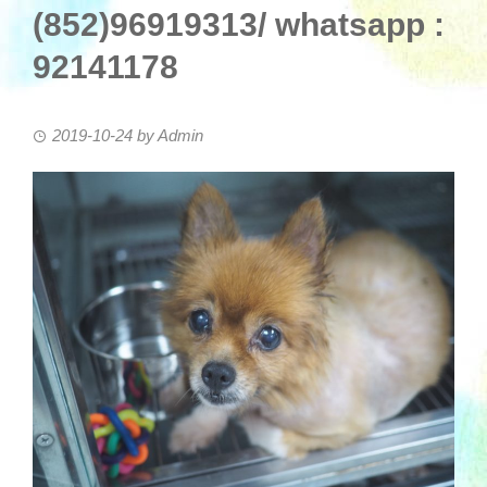
(852)96919313/ whatsapp :
92141178
2019-10-24
by
Admin