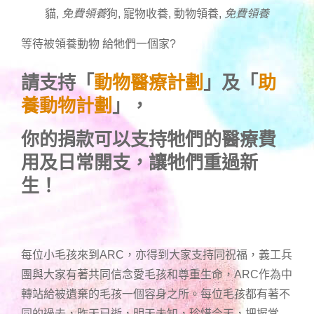
貓,
免費領養
狗, 寵物收養, 動物領養,
免費領養
等待被領養動物 給牠們一個家
?
請支持「
動物醫療計劃
」及「
助
養動物計劃
」，
你的捐款可以支持牠們的醫療費
用及日常開支，讓牠們重過新
生！
每位小毛孩來到ARC，亦得到大家支持同祝福，義工兵
團與大家有著共同信念愛毛孩和尊重生命，ARC作為中
轉站給被遺棄的毛孩一個容身之所。每位毛孩都有著不
同的過去，昨天已逝，明天未知，珍惜今天，把握當