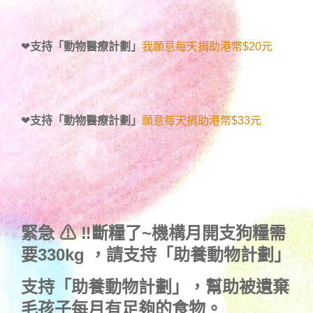
❤
支持「動物醫療計劃」
我願意每天捐助港幣$20元
❤
支持「動物醫療計劃」
願意每天捐助港幣$33元
緊急 ⚠ ‼斷糧了~機構月開支狗糧需
要330kg ，
請支持「助養動物計劃」
支持
「助養動物計劃」
，幫助被遺棄
毛孩子每月有足夠的食物。