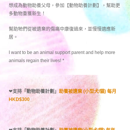
想成為動物助養父母，參加【動物助養計劃】，幫助更
多動物重獲新生！
幫助牠們從被遺棄的傷痛中康復過來，並慢慢適應新
居。
I want to be an animal support parent and help more
animals regain their lives!
*
❤
支持「
動物助養計劃
」
助養被遺棄 (小型犬/貓) 每月
HKD$300