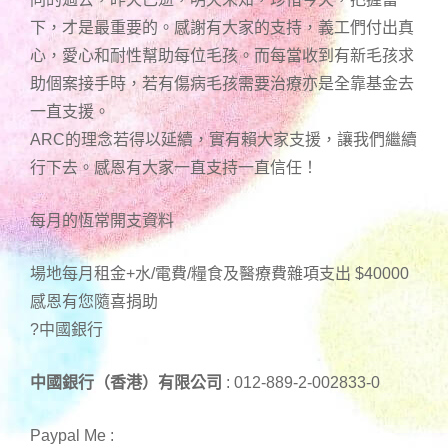
下，才是最重要的。感謝有大家的支持，義工們付出真
心，愛心和耐性幫助每位毛孩。而每當收到有新毛孩求
助個案接手時，若有傷病毛孩需要治療亦是全靠基金去
一直支援。
ARC的理念若得以延續，實有賴大家支援，讓我們繼續
行下去。感恩有大家一直支持一直信任！
每月的恆常開支資料
場地每月租金+水/電費/糧食及醫療費雜項支出 $40000
感恩有您隨喜捐助
?中國銀行
中國銀行（香港）有限公司
: 012-889-2-002833-0
Paypal Me :