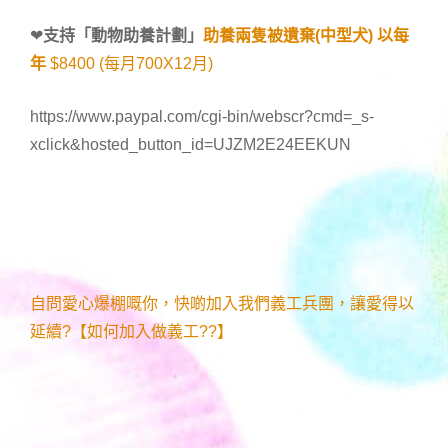
❤
支持「
動物助養計劃
」
助養兩隻被遺棄(中型犬) 以每
年
$8400 (每月700X12月)
https://www.paypal.com/cgi-bin/webscr?cmd=_s-
xclick&hosted_button_id=UJZM2E24EEKUN
自問愛心爆棚嘅你，快啲加入我們義工兵團，讓愛得以
延續?【如何加入做義工??】