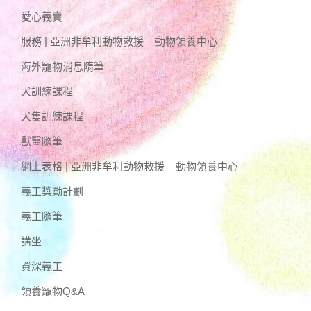
愛心義賣
服務 | 亞洲非牟利動物救援 – 動物領養中心
海外寵物消息隋筆
犬訓練課程
犬隻訓練課程
獸醫隨筆
網上表格 | 亞洲非牟利動物救援 – 動物領養中心
義工獎勵計劃
義工隨筆
講坐
資深義工
領養寵物Q&A