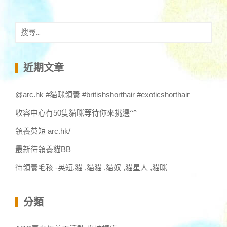
搜
尋
關
鍵
近期文章
字:
@arc.hk #貓咪領養 #britishshorthair #exoticshorthair
收容中心有50隻貓咪等待你來挑選^^
領養英短 arc.hk/
最新待領養貓BB
待領養毛孩 -英短,貓 ,貓貓 ,貓奴 ,貓星人 ,貓咪
分類