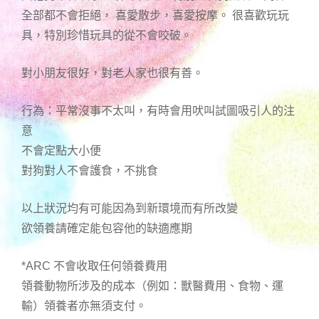
全部都不會拒絕， 喜愛散步，喜愛按摩。 很喜歡玩玩
具，特別珍惜玩具的從不會咬破。
對小朋友很好，對老人家也很有善。
行為：平常沒事不太叫，有時會用吠叫試圖吸引人的注
意
不會定點大小便
對狗對人不會護食，不挑食
以上狀況均有可能因為到新環境而有所改變
欲領養請確定能包容他的缺適應期
*ARC 不會收取任何領養費用
領養動物所涉及的成本（例如：獸醫費用、食物、運
輸）領養者亦無須支付。