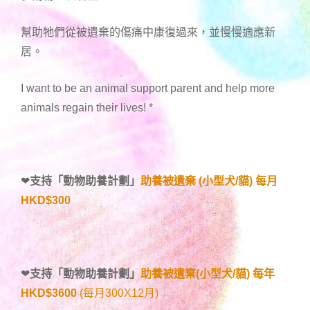
幫助牠們從被遺棄的傷痛中康復過來，並慢慢適應新
居。
I want to be an animal support parent and help more
animals regain their lives!
*
❤
支持「
動物助養計劃
」
助養被遺棄 (小型犬/貓) 每月
HKD$300
❤
支持「
動物助養計劃
」
助養被遺棄(小型犬/貓) 每年
HKD$3600
(每月300X12月)