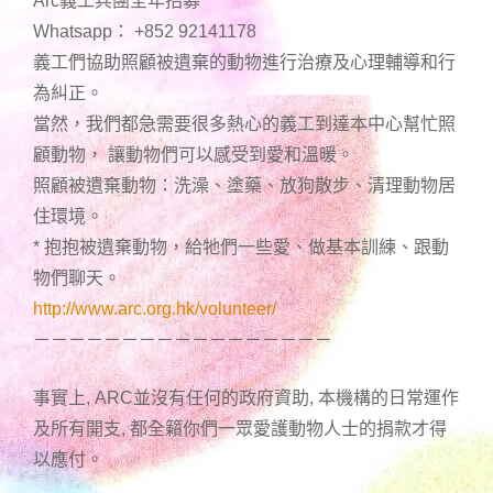
Arc義工兵團全年招募
Whatsapp： +852 92141178
義工們協助照顧被遺棄的動物進行治療及心理輔導和行
為糾正。
當然，我們都急需要很多熱心的義工到達本中心幫忙照
顧動物， 讓動物們可以感受到愛和溫暖。
照顧被遺棄動物：洗澡、塗藥、放狗散步、清理動物居
住環境。
* 抱抱被遺棄動物，給牠們一些愛、做基本訓練、跟動
物們聊天。
http://www.arc.org.hk/volunteer/
－－－－－－－－－－－－－－－－－
事實上, ARC並沒有任何的政府資助, 本機構的日常運作
及所有開支, 都全籟你們一眾愛護動物人士的捐款才得
以應付。