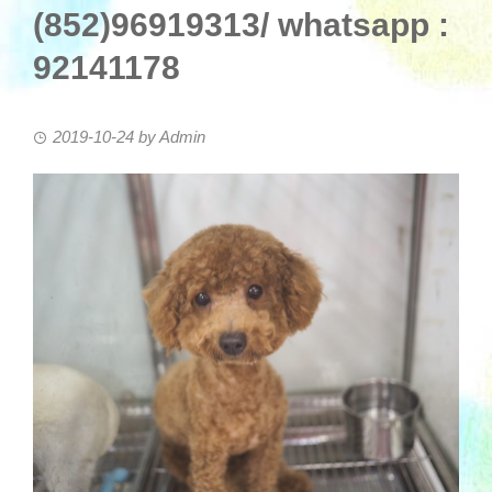
(852)96919313/ whatsapp :
92141178
2019-10-24
by
Admin