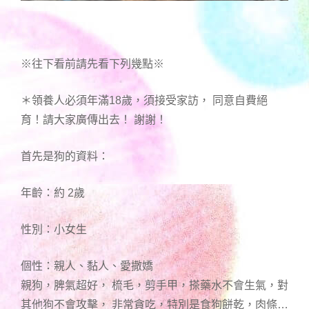
※往下看前請先看下列幾點※
＊領養人必須年滿18歲，須接受家訪， 同意自費絕
育！請大家廣傳出去！ 謝謝！
首先是狗的資料：
年齡：約 2歲
性別：小女生
個性：親人、黏人、愛撒嬌
親狗，脾氣超好， 梳毛，剪手甲，搽藥水不會生氣，對
其他狗不會攻擊， 非常貪吃，特別是食狗餅乾，肉條…