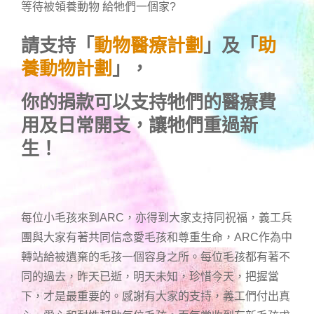
等待被領養動物 給牠們一個家
?
請支持「
動物醫療計劃
」及「
助
養動物計劃
」，
你的捐款可以支持牠們的醫療費
用及日常開支，讓牠們重過新
生！
每位小毛孩來到ARC，亦得到大家支持同祝福，義工兵
團與大家有著共同信念愛毛孩和尊重生命，ARC作為中
轉站給被遺棄的毛孩一個容身之所。每位毛孩都有著不
同的過去，昨天已逝，明天未知，珍惜今天，把握當
下，才是最重要的。感謝有大家的支持，義工們付出真