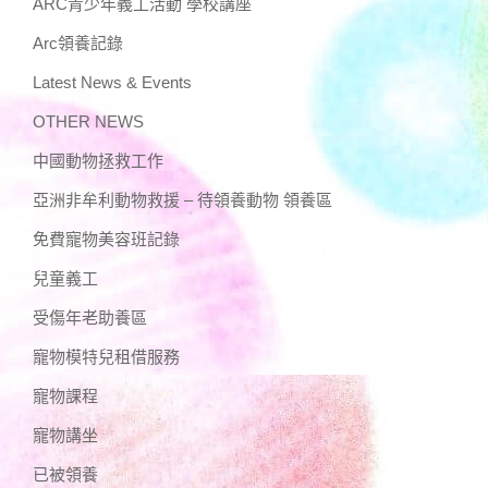
ARC青少年義工活動 學校講座
Arc領養記錄
Latest News & Events
OTHER NEWS
中國動物拯救工作
亞洲非牟利動物救援 – 待領養動物 領養區
免費寵物美容班記錄
兒童義工
受傷年老助養區
寵物模特兒租借服務
寵物課程
寵物講坐
已被領養