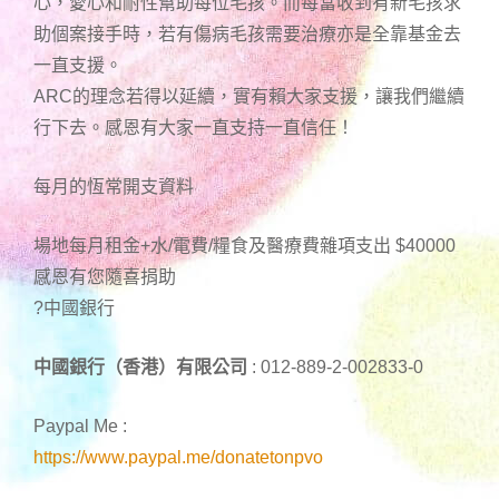
心，愛心和耐性幫助每位毛孩。而每當收到有新毛孩求
助個案接手時，若有傷病毛孩需要治療亦是全靠基金去
一直支援。
ARC的理念若得以延續，實有賴大家支援，讓我們繼續
行下去。感恩有大家一直支持一直信任！
每月的恆常開支資料
場地每月租金+水/電費/糧食及醫療費雜項支出 $40000
感恩有您隨喜捐助
?中國銀行
中國銀行（香港）有限公司
: 012-889-2-002833-0
Paypal Me :
https://www.paypal.me/donatetonpvo