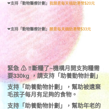
❤
支持「動物醫療計劃」
我願意每天捐助港幣$20元
❤
支持「動物醫療計劃」
願意每天捐助港幣$33元
緊急 ⚠ ‼斷糧了~機構月開支狗糧需
要330kg ，
請支持「助養動物計劃」
支持
「助養動物計劃」
，幫助被遺棄
毛孩子每月有足夠的食物。
支持
「助養動物計劃」
，幫助年老的