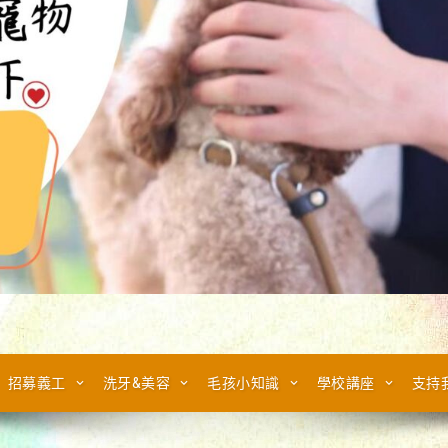
招募義工
洗牙&美容
毛孩小知識
學校講座
支持