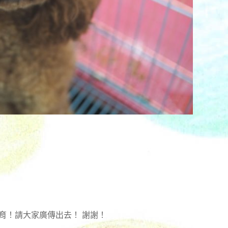
育！請大家廣傳出去！ 謝謝！