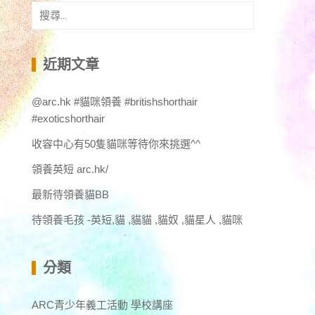
搜
尋
關
鍵
近期文章
字:
@arc.hk #貓咪領養 #britishshorthair
#exoticshorthair
收容中心有50隻貓咪等待你來挑選^^
領養英短 arc.hk/
最新待領養貓BB
待領養毛孩 -英短,貓 ,貓貓 ,貓奴 ,貓星人 ,貓咪
分類
ARC青少年義工活動 學校講座