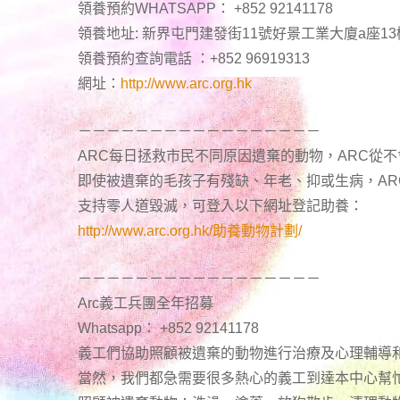
領養預約WHATSAPP： +852 92141178
領養地址: 新界屯門建發街11號好景工業大廈a座13
領養預約查詢電話 ：+852 96919313
網址：
http://www.arc.org.hk
－－－－－－－－－－－－－－－－－
ARC每日拯救市民不同原因遺棄的動物，ARC從
即使被遺棄的毛孩子有殘缺、年老、抑或生病，A
支持零人道毀滅，可登入以下網址登記助養：
http://www.arc.org.hk/助養動物計劃/
－－－－－－－－－－－－－－－－－
Arc義工兵團全年招募
Whatsapp： +852 92141178
義工們協助照顧被遺棄的動物進行治療及心理輔導
當然，我們都急需要很多熱心的義工到達本中心幫