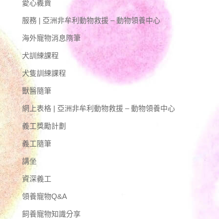
愛心義賣
服務 | 亞洲非牟利動物救援 – 動物領養中心
海外寵物消息隋筆
犬訓練課程
犬隻訓練課程
獸醫隨筆
網上表格 | 亞洲非牟利動物救援 – 動物領養中心
義工獎勵計劃
義工隨筆
講坐
資深義工
領養寵物Q&A
飼養寵物知識分享