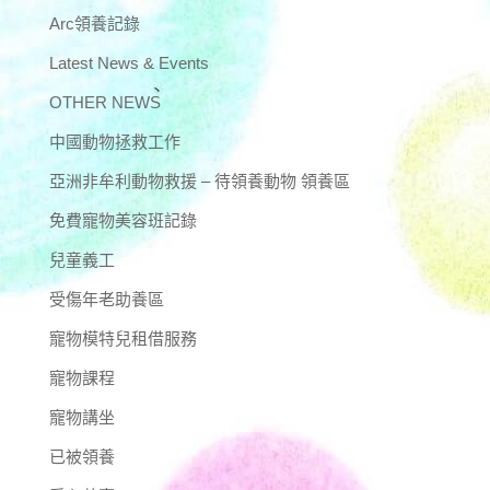
Arc領養記錄
Latest News & Events
OTHER NEWS
中國動物拯救工作
亞洲非牟利動物救援 – 待領養動物 領養區
免費寵物美容班記錄
兒童義工
受傷年老助養區
寵物模特兒租借服務
寵物課程
寵物講坐
已被領養