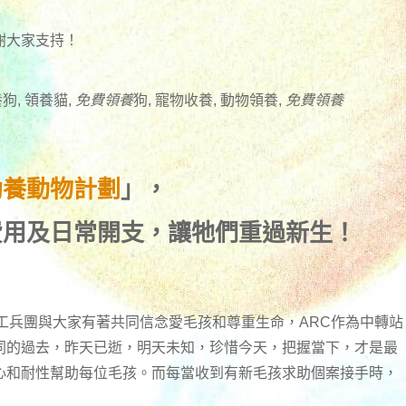
謝大家支持！
狗, 領養貓,
免費領養
狗, 寵物收養, 動物領養,
免費領養
助養動物計劃
」，
費用及日常開支，讓牠們重過新生！
工兵團與大家有著共同信念愛毛孩和尊重生命，ARC作為中轉站
同的過去，昨天已逝，明天未知，珍惜今天，把握當下，才是最
心和耐性幫助每位毛孩。而每當收到有新毛孩求助個案接手時，