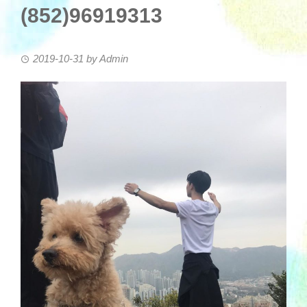
(852)96919313
2019-10-31
by
Admin