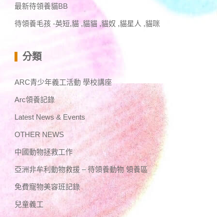
最新待領養貓BB
待領養毛孩 -英短,貓 ,貓貓 ,貓奴 ,貓星人 ,貓咪
分類
ARC青少年義工活動 學校講座
Arc領養記錄
Latest News & Events
OTHER NEWS
中國動物拯救工作
亞洲非牟利動物救援 – 待領養動物 領養區
免費寵物美容班記錄
兒童義工