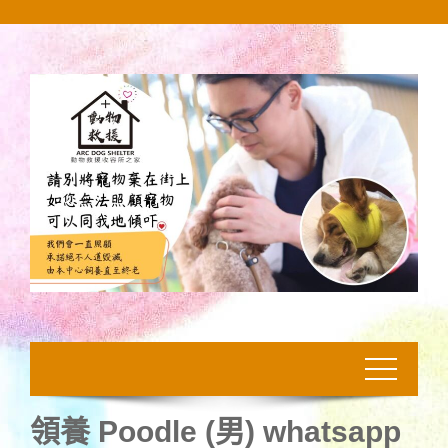
Skip
to
content
領養 Poodle (男) whatsapp