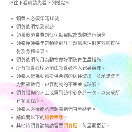
※往下看前請先看下列幾點※
領養人必須年滿18歲
領養後須接受家訪
領養後須自費到任何獸醫院為動物進行絕育
領養後須每年帶動物到註冊獸醫處注射有效防疫注
射及身體檢查。
領養後須每月為動物做好預防寄生蟲措施。
所有領養程序必須由領養者本人親身辦理。
領養人能為動物提供合適的居住環境，並承諾會盡
力照顧牠們，包容動物的不完美或缺陷。
領養貓狗的人士或需到訪中心多於一次，以完成所
有領養程序。
領養人必須能承諾飼養牠們直至終老。
請詳閱以下的
領養程序
。
其他待領養動物請留意
領養區
，每星期更新。