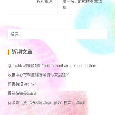
程和護理
案 – Arc 動物救援 2019
年
搜
尋
關
鍵
近期文章
字:
@arc.hk #貓咪領養 #britishshorthair #exoticshorthair
收容中心有50隻貓咪等待你來挑選^^
領養英短 arc.hk/
最新待領養貓BB
待領養毛孩 -英短,貓 ,貓貓 ,貓奴 ,貓星人 ,貓咪