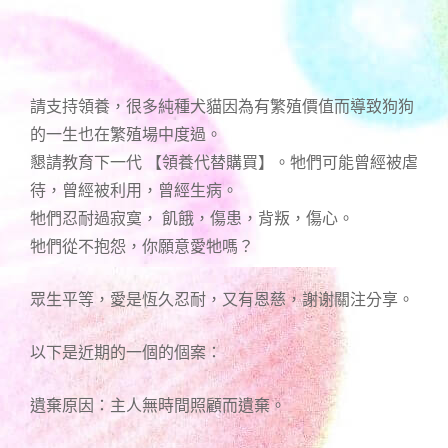
請支持領養，很多純種犬貓因為有繁殖價值而導致狗狗
的一生也在繁殖場中度過。
懇請教育下一代 【領養代替購買】。牠們可能曾經被虐
待，曾經被利用，曾經生病。
牠們忍耐過寂寞， 飢餓，傷患，背叛，傷心。
牠們從不抱怨，你願意愛牠嗎？
眾生平等，愛是恆久忍耐，又有恩慈，謝谢關注分享。
以下是近期的一個的個案：
遺棄原因：主人無時間照顧而遺棄。