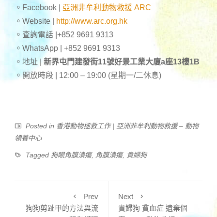
。Facebook |
亞洲非牟利動物救援 ARC
。Website |
http://www.arc.org.hk
。查詢電話 |+852 9691 9313
。WhatsApp | +852 9691 9313
。地址 |
新界屯門建發街11號好景工業大廈a座13樓1B
。開放時段 | 12:00 – 19:00 (星期一/二休息)
Posted in
香港動物拯救工作 | 亞洲非牟利動物救援 – 動物
領養中心
Tagged
狗眼角膜潰瘍
,
角膜潰瘍
,
貴婦狗
Prev
Next
狗狗剪趾甲的方法與流
貴婦狗 貧血症 遺棄個