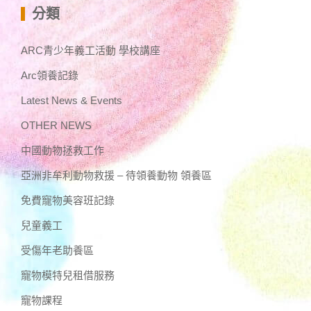
分類
ARC青少年義工活動 學校講座
Arc領養記錄
Latest News & Events
OTHER NEWS
中國動物拯救工作
亞洲非牟利動物救援 – 待領養動物 領養區
免費寵物美容班記錄
兒童義工
受傷年老助養區
寵物模特兒租借服務
寵物課程