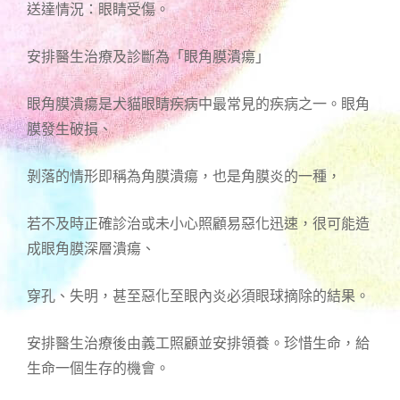
送達情況：眼睛受傷。
安排醫生治療及診斷為「眼角膜潰瘍」
眼角膜潰瘍是犬貓眼睛疾病中最常見的疾病之一。眼角
膜發生破損、
剝落的情形即稱為角膜潰瘍，也是角膜炎的一種，
若不及時正確診治或未小心照顧易惡化迅速，很可能造
成眼角膜深層潰瘍、
穿孔、失明，甚至惡化至眼內炎必須眼球摘除的結果。
安排醫生治療後由義工照顧並安排領養。珍惜生命，給
生命一個生存的機會。