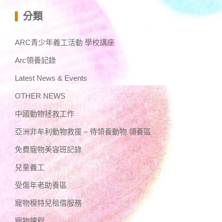
分類
ARC青少年義工活動 學校講座
Arc領養記錄
Latest News & Events
OTHER NEWS
中國動物拯救工作
亞洲非牟利動物救援 – 待領養動物 領養區
免費寵物美容班記錄
兒童義工
受傷年老助養區
寵物模特兒租借服務
寵物課程