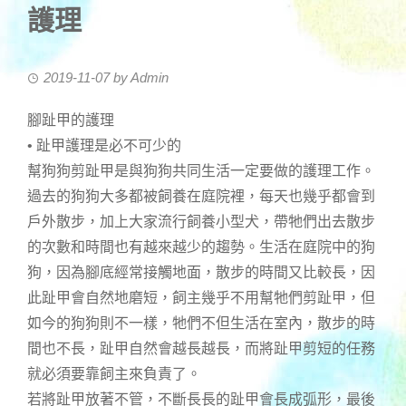
護理
2019-11-07
by
Admin
腳趾甲的護理
• 趾甲護理是必不可少的
幫狗狗剪趾甲是與狗狗共同生活一定要做的護理工作。
過去的狗狗大多都被飼養在庭院裡，每天也幾乎都會到
戶外散步，加上大家流行飼養小型犬，帶牠們出去散步
的次數和時間也有越來越少的趨勢。生活在庭院中的狗
狗，因為腳底經常接觸地面，散步的時間又比較長，因
此趾甲會自然地磨短，飼主幾乎不用幫牠們剪趾甲，但
如今的狗狗則不一樣，牠們不但生活在室內，散步的時
間也不長，趾甲自然會越長越長，而將趾甲剪短的任務
就必須要靠飼主來負責了。
若將趾甲放著不管，不斷長長的趾甲會長成弧形，最後