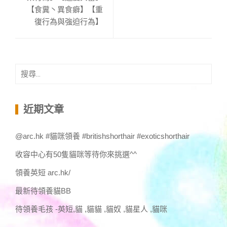
【食糞丶異食癖】【重
復行為與強迫行為】
搜
尋
關
鍵
近期文章
字:
@arc.hk #貓咪領養 #britishshorthair #exoticshorthair
收容中心有50隻貓咪等待你來挑選^^
領養英短 arc.hk/
最新待領養貓BB
待領養毛孩 -英短,貓 ,貓貓 ,貓奴 ,貓星人 ,貓咪