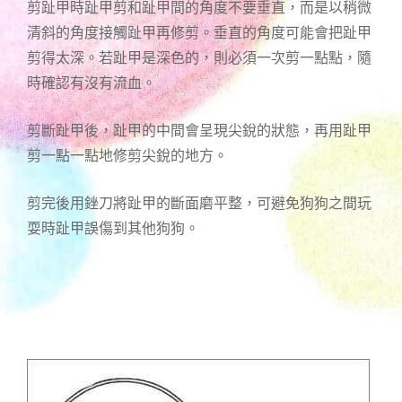
剪趾甲時趾甲剪和趾甲間的角度不要垂直，而是以稍微
清斜的角度接觸趾甲再修剪。垂直的角度可能會把趾甲
剪得太深。若趾甲是深色的，則必須一次剪一點點，隨
時確認有沒有流血。
剪斷趾甲後，趾甲的中間會呈現尖銳的狀態，再用趾甲
剪一點一點地修剪尖銳的地方。
剪完後用銼刀將趾甲的斷面磨平整，可避免狗狗之間玩
耍時趾甲誤傷到其他狗狗。