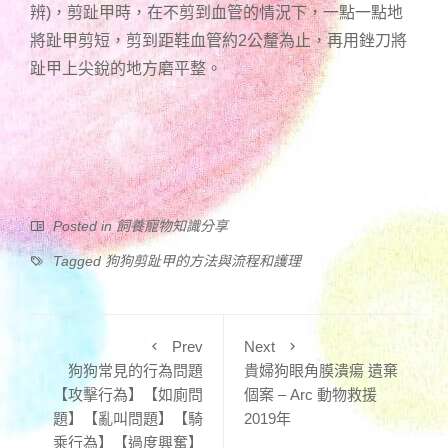
辨)，剪趾甲時，在不剪到血管的情況下，一點一點地
將趾甲剪短，剪到距鞋血管約2公釐為止，再用銼刀將
趾甲上尖銳的地方磨平整。
Posted in
飼養寵物知識分享
Tagged
狗狗剪趾甲的方法與流程和護理
Prev
Next
狗狗常見的行為問題
貴婦狗眼角膜潰瘍 遺棄
【攻擊行為】【如廁問
個案 – Arc 動物救援
題】【亂叫問題】【騎
2019年
乘行為】【過度興奮】